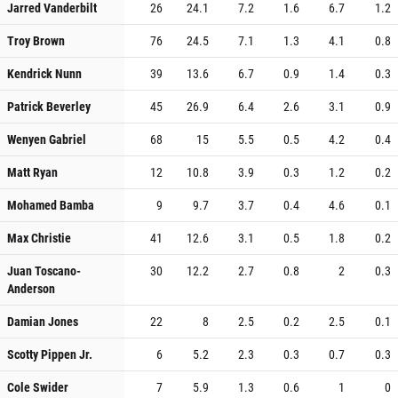
Jarred Vanderbilt
26
24.1
7.2
1.6
6.7
1.2
Troy Brown
76
24.5
7.1
1.3
4.1
0.8
Kendrick Nunn
39
13.6
6.7
0.9
1.4
0.3
Patrick Beverley
45
26.9
6.4
2.6
3.1
0.9
Wenyen Gabriel
68
15
5.5
0.5
4.2
0.4
Matt Ryan
12
10.8
3.9
0.3
1.2
0.2
Mohamed Bamba
9
9.7
3.7
0.4
4.6
0.1
Max Christie
41
12.6
3.1
0.5
1.8
0.2
Juan Toscano-
30
12.2
2.7
0.8
2
0.3
Anderson
Damian Jones
22
8
2.5
0.2
2.5
0.1
Scotty Pippen Jr.
6
5.2
2.3
0.3
0.7
0.3
Cole Swider
7
5.9
1.3
0.6
1
0