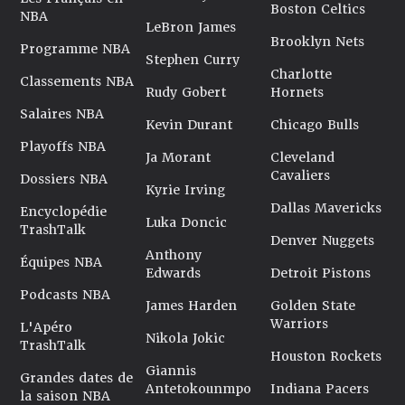
Boston Celtics
NBA
LeBron James
Brooklyn Nets
Programme NBA
Stephen Curry
Charlotte
Classements NBA
Rudy Gobert
Hornets
Salaires NBA
Kevin Durant
Chicago Bulls
Playoffs NBA
Ja Morant
Cleveland
Cavaliers
Dossiers NBA
Kyrie Irving
Dallas Mavericks
Encyclopédie
Luka Doncic
TrashTalk
Denver Nuggets
Anthony
Équipes NBA
Edwards
Detroit Pistons
Podcasts NBA
James Harden
Golden State
Warriors
L'Apéro
Nikola Jokic
TrashTalk
Houston Rockets
Giannis
Grandes dates de
Antetokounmpo
Indiana Pacers
la saison NBA