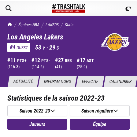
TrashTalk Actu NBA
Équipes NBA
LAKERS
Stats
Los Angeles Lakers
53
·
29
#
4
V
D
OUEST
#
11
#
12
#
27
#
17
PTS+
PTS-
REB
AST
(
116.3
)
(
114.6
)
(
41
)
(
25.9
)
ACTUALITÉ
INFORMATIONS
EFFECTIF
CALENDRIER
Statistiques de la saison
2022-23
Saison 2022-23
Saison régulière
Joueurs
Équipe