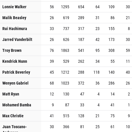
Lonnie Walker
56
1295
654
64
109
30
Malik Beasley
26
619
289
31
86
21
Rui Hachimura
33
737
317
23
155
8
Jarred Vanderbilt
26
626
187
42
173
30
Troy Brown
76
1863
541
95
308
59
Kendrick Nunn
39
529
262
34
55
11
Patrick Beverley
45
1212
288
118
140
40
Wenyen Gabriel
68
1023
372
36
286
26
Matt Ryan
12
130
47
4
14
2
Mohamed Bamba
9
87
33
4
41
1
Max Christie
41
515
128
21
75
9
Juan Toscano-
30
366
81
25
61
10