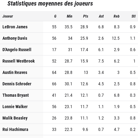
Statistiques moyennes des joueurs
Joueur
G
Min
Pts
Ast
Reb
Stl
LeBron James
55
35.5
28.9
6.8
8.3
0.9
Anthony Davis
56
34
25.9
2.6
12.5
1.1
D'Angelo Russell
17
31
17.4
6.1
2.9
0.6
Russell Westbrook
52
28.7
15.9
7.5
6.2
1
Austin Reaves
64
28.8
13
3.4
3
0.5
Dennis Schroder
66
30.1
12.6
4.5
2.5
0.8
Thomas Bryant
41
21.4
12.1
0.7
6.8
0.3
Lonnie Walker
56
23.1
11.7
1.1
1.9
0.5
Malik Beasley
26
23.8
11.1
1.2
3.3
0.8
Rui Hachimura
33
22.3
9.6
0.7
4.7
0.2