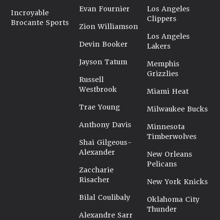
Evan Fournier
Los Angeles
Incroyable
Clippers
Brocante Sports
Zion Williamson
Los Angeles
Devin Booker
Lakers
Jayson Tatum
Memphis
Grizzlies
Russell
Westbrook
Miami Heat
Trae Young
Milwaukee Bucks
Anthony Davis
Minnesota
Timberwolves
Shai Gilgeous-
Alexander
New Orleans
Pelicans
Zaccharie
Risacher
New York Knicks
Bilal Coulibaly
Oklahoma City
Thunder
Alexandre Sarr