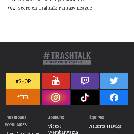
TTFL
Score en Trahtalk Fantasy League
#SHOP
#TTFL
RUBRIQUES
JOUEURS
ÉQUIPES
POPULAIRES
Victor
Atlanta Hawks
Wembanyama
Les Français en