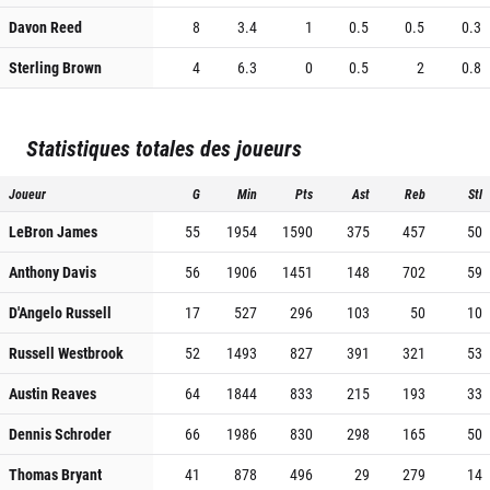
Davon Reed
8
3.4
1
0.5
0.5
0.3
Sterling Brown
4
6.3
0
0.5
2
0.8
Statistiques totales des joueurs
Joueur
G
Min
Pts
Ast
Reb
Stl
LeBron James
55
1954
1590
375
457
50
Anthony Davis
56
1906
1451
148
702
59
D'Angelo Russell
17
527
296
103
50
10
Russell Westbrook
52
1493
827
391
321
53
Austin Reaves
64
1844
833
215
193
33
Dennis Schroder
66
1986
830
298
165
50
Thomas Bryant
41
878
496
29
279
14