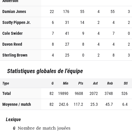
Anderson
Damian Jones
22
176
55
4
55
3
Scotty Pippen Jr.
6
31
14
2
4
2
Cole Swider
7
41
9
4
7
0
Davon Reed
8
27
8
4
4
2
Sterling Brown
4
25
0
2
8
3
Statistiques globales de l'équipe
Type
G
Min
Pts
Ast
Reb
Stl
Total
82
19890
9608
2072
3748
526
Moyenne / match
82
242.6
117.2
25.3
45.7
6.4
Lexique
G
Nombre de match jouées