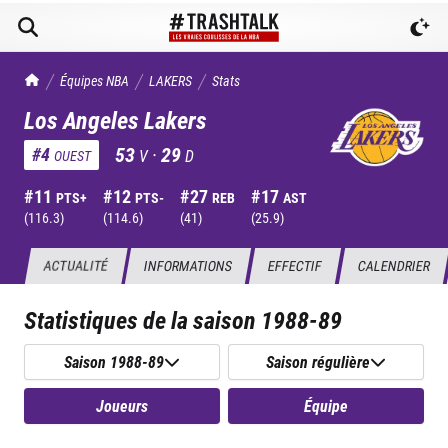
TrashTalk Actu NBA
Équipes NBA
LAKERS
Stats
Los Angeles Lakers
53
·
29
#
4
V
D
OUEST
#
11
#
12
#
27
#
17
PTS+
PTS-
REB
AST
(
116.3
)
(
114.6
)
(
41
)
(
25.9
)
ACTUALITÉ
INFORMATIONS
EFFECTIF
CALENDRIER
Statistiques de la saison
1988-89
Saison 1988-89
Saison régulière
Joueurs
Équipe