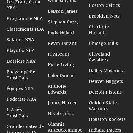
Wembanyama
Les Français en
Boston Celtics
NBA
LeBron James
Brooklyn Nets
Programme NBA
Stephen Curry
Charlotte
Classements NBA
Rudy Gobert
Hornets
Salaires NBA
Kevin Durant
Chicago Bulls
Playoffs NBA
Ja Morant
Cleveland
Cavaliers
Dossiers NBA
Kyrie Irving
Dallas Mavericks
Encyclopédie
Luka Doncic
TrashTalk
Denver Nuggets
Anthony
Équipes NBA
Edwards
Detroit Pistons
Podcasts NBA
James Harden
Golden State
Warriors
L'Apéro
Nikola Jokic
TrashTalk
Houston Rockets
Giannis
Grandes dates de
Antetokounmpo
Indiana Pacers
la saison NBA