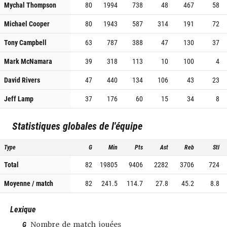
Mychal Thompson
80
1994
738
48
467
58
Michael Cooper
80
1943
587
314
191
72
Tony Campbell
63
787
388
47
130
37
Mark McNamara
39
318
113
10
100
4
David Rivers
47
440
134
106
43
23
Jeff Lamp
37
176
60
15
34
8
Statistiques globales de l'équipe
Type
G
Min
Pts
Ast
Reb
Stl
Total
82
19805
9406
2282
3706
724
Moyenne / match
82
241.5
114.7
27.8
45.2
8.8
Lexique
G
Nombre de match jouées