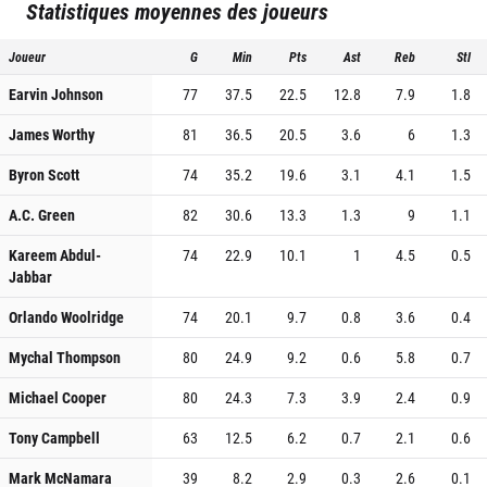
Statistiques moyennes des joueurs
Joueur
G
Min
Pts
Ast
Reb
Stl
Earvin Johnson
77
37.5
22.5
12.8
7.9
1.8
James Worthy
81
36.5
20.5
3.6
6
1.3
Byron Scott
74
35.2
19.6
3.1
4.1
1.5
A.C. Green
82
30.6
13.3
1.3
9
1.1
Kareem Abdul-
74
22.9
10.1
1
4.5
0.5
Jabbar
Orlando Woolridge
74
20.1
9.7
0.8
3.6
0.4
Mychal Thompson
80
24.9
9.2
0.6
5.8
0.7
Michael Cooper
80
24.3
7.3
3.9
2.4
0.9
Tony Campbell
63
12.5
6.2
0.7
2.1
0.6
Mark McNamara
39
8.2
2.9
0.3
2.6
0.1