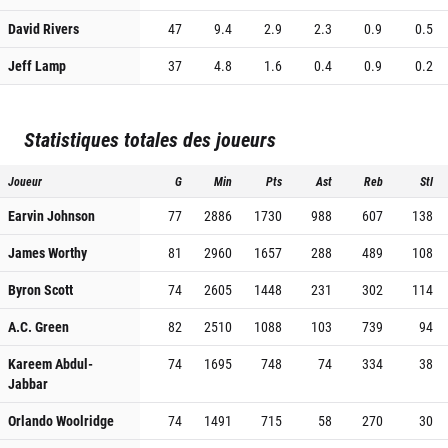
David Rivers
47
9.4
2.9
2.3
0.9
0.5
Jeff Lamp
37
4.8
1.6
0.4
0.9
0.2
Statistiques totales des joueurs
Joueur
G
Min
Pts
Ast
Reb
Stl
Earvin Johnson
77
2886
1730
988
607
138
James Worthy
81
2960
1657
288
489
108
Byron Scott
74
2605
1448
231
302
114
A.C. Green
82
2510
1088
103
739
94
Kareem Abdul-
74
1695
748
74
334
38
Jabbar
Orlando Woolridge
74
1491
715
58
270
30