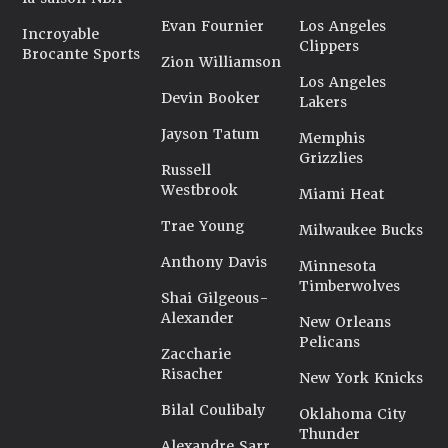
Evan Fournier
Los Angeles
Incroyable
Clippers
Brocante Sports
Zion Williamson
Los Angeles
Devin Booker
Lakers
Jayson Tatum
Memphis
Grizzlies
Russell
Westbrook
Miami Heat
Trae Young
Milwaukee Bucks
Anthony Davis
Minnesota
Timberwolves
Shai Gilgeous-
Alexander
New Orleans
Pelicans
Zaccharie
Risacher
New York Knicks
Bilal Coulibaly
Oklahoma City
Thunder
Alexandre Sarr