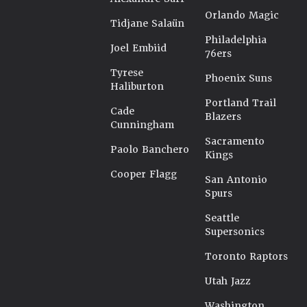
Orlando Magic
Tidjane Salaün
Philadelphia
Joel Embiid
76ers
Tyrese
Phoenix Suns
Haliburton
Portland Trail
Cade
Blazers
Cunningham
Sacramento
Paolo Banchero
Kings
Cooper Flagg
San Antonio
Spurs
Seattle
Supersonics
Toronto Raptors
Utah Jazz
Washington