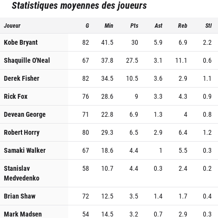
Statistiques moyennes des joueurs
Joueur
G
Min
Pts
Ast
Reb
Stl
Kobe Bryant
82
41.5
30
5.9
6.9
2.2
Shaquille O'Neal
67
37.8
27.5
3.1
11.1
0.6
Derek Fisher
82
34.5
10.5
3.6
2.9
1.1
Rick Fox
76
28.6
9
3.3
4.3
0.9
Devean George
71
22.8
6.9
1.3
4
0.8
Robert Horry
80
29.3
6.5
2.9
6.4
1.2
Samaki Walker
67
18.6
4.4
1
5.5
0.3
Stanislav
58
10.7
4.4
0.3
2.4
0.2
Medvedenko
Brian Shaw
72
12.5
3.5
1.4
1.7
0.4
Mark Madsen
54
14.5
3.2
0.7
2.9
0.3