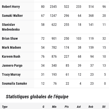
Robert Horry
80
2345
522
233
514
96
Samaki Walker
67
1247
296
64
368
20
Stanislav
58
622
255
18
141
11
Medvedenko
Brian Shaw
72
901
250
103
119
32
Mark Madsen
54
782
174
38
159
15
Kareem Rush
76
876
227
68
94
10
Jannero Pargo
34
340
85
39
37
13
Tracy Murray
31
193
61
12
23
5
Soumaila Samake
12
76
22
4
23
0
Statistiques globales de l'équipe
Type
G
Min
Pts
Ast
Reb
Stl