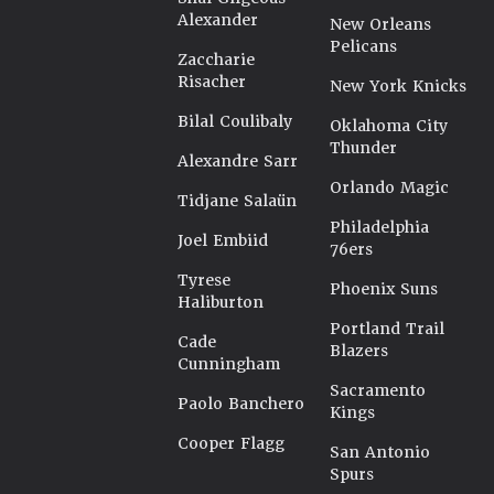
Alexander
New Orleans
Pelicans
Zaccharie
Risacher
New York Knicks
Bilal Coulibaly
Oklahoma City
Thunder
Alexandre Sarr
Orlando Magic
Tidjane Salaün
Philadelphia
Joel Embiid
76ers
Tyrese
Phoenix Suns
Haliburton
Portland Trail
Cade
Blazers
Cunningham
Sacramento
Paolo Banchero
Kings
Cooper Flagg
San Antonio
Spurs