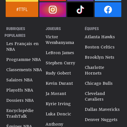
#TTFL
RUBRIQUES
JOUEURS
ÉQUIPES
POPULAIRES
Victor
Atlanta Hawks
Wembanyama
Les Français en
Boston Celtics
NBA
LeBron James
Brooklyn Nets
Programme NBA
Stephen Curry
Charlotte
Classements NBA
Rudy Gobert
Hornets
Salaires NBA
Kevin Durant
Chicago Bulls
Playoffs NBA
Ja Morant
Cleveland
Cavaliers
Dossiers NBA
Kyrie Irving
Dallas Mavericks
Encyclopédie
Luka Doncic
TrashTalk
Denver Nuggets
Anthony
Équipes NBA