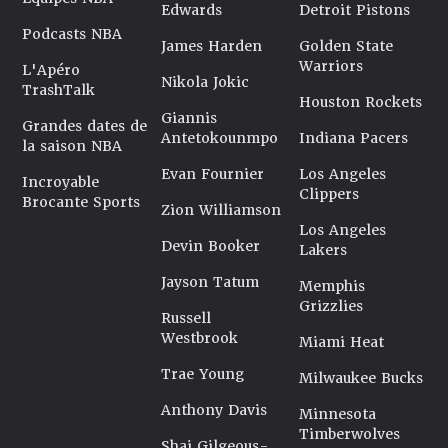
Edwards
Detroit Pistons
Podcasts NBA
James Harden
Golden State
Warriors
L'Apéro
Nikola Jokic
TrashTalk
Houston Rockets
Giannis
Grandes dates de
Antetokounmpo
Indiana Pacers
la saison NBA
Evan Fournier
Los Angeles
Incroyable
Clippers
Brocante Sports
Zion Williamson
Los Angeles
Devin Booker
Lakers
Jayson Tatum
Memphis
Grizzlies
Russell
Westbrook
Miami Heat
Trae Young
Milwaukee Bucks
Anthony Davis
Minnesota
Timberwolves
Shai Gilgeous-