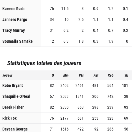
Kareem Rush
76
11.5
3
0.9
1.2
0.1
Jannero Pargo
34
10
2.5
1.1
1.1
0.4
Tracy Murray
31
6.2
2
0.4
0.7
0.2
Soumaila Samake
12
6.3
1.8
0.3
1.9
0
Statistiques totales des joueurs
Joueur
G
Min
Pts
Ast
Reb
Stl
Kobe Bryant
82
3402
2461
481
564
181
Shaquille O'Neal
67
2533
1841
206
742
38
Derek Fisher
82
2830
863
298
239
93
Rick Fox
76
2177
681
253
323
69
Devean George
71
1616
492
92
286
56