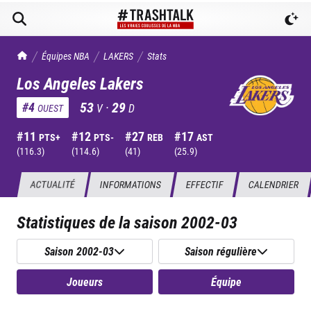
TrashTalk Actu NBA
Équipes NBA
LAKERS
Stats
Los Angeles Lakers
53
·
29
#
4
V
D
OUEST
#
11
#
12
#
27
#
17
PTS+
PTS-
REB
AST
(
116.3
)
(
114.6
)
(
41
)
(
25.9
)
ACTUALITÉ
INFORMATIONS
EFFECTIF
CALENDRIER
Statistiques de la saison
2002-03
Saison 2002-03
Saison régulière
Joueurs
Équipe