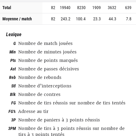
Total
82
19940
8230
1909
3632
639
Moyenne / match
82
243.2
100.4
23.3
44.3
7.8
Lexique
G
Nombre de match jouées
Min
Nombre de minutes jouées
Pts
Nombre de points marqués
Ast
Nombre de passes décisives
Reb
Nombre de rebonds
Stl
Nombre d’interceptions
Blk
Nombre de contres
FG
Nombre de tirs réussis sur nombre de tirs tentés
FG%
Adresse au tir
3P
Nombre de paniers à 3 points réussis
3PM
Nombre de tirs à 3 points réussis sur nombre de
tirs à 3 points tentés