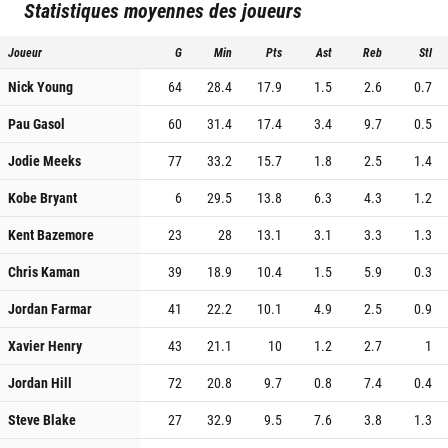
Statistiques moyennes des joueurs
Joueur
G
Min
Pts
Ast
Reb
Stl
Nick Young
64
28.4
17.9
1.5
2.6
0.7
Pau Gasol
60
31.4
17.4
3.4
9.7
0.5
Jodie Meeks
77
33.2
15.7
1.8
2.5
1.4
Kobe Bryant
6
29.5
13.8
6.3
4.3
1.2
Kent Bazemore
23
28
13.1
3.1
3.3
1.3
Chris Kaman
39
18.9
10.4
1.5
5.9
0.3
Jordan Farmar
41
22.2
10.1
4.9
2.5
0.9
Xavier Henry
43
21.1
10
1.2
2.7
1
Jordan Hill
72
20.8
9.7
0.8
7.4
0.4
Steve Blake
27
32.9
9.5
7.6
3.8
1.3