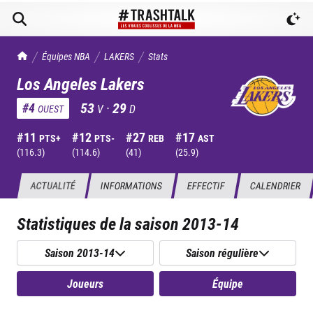
TrashTalk Actu NBA
Équipes NBA
LAKERS
Stats
Los Angeles Lakers
53
·
29
#
4
V
D
OUEST
#
11
#
12
#
27
#
17
PTS+
PTS-
REB
AST
(
116.3
)
(
114.6
)
(
41
)
(
25.9
)
ACTUALITÉ
INFORMATIONS
EFFECTIF
CALENDRIER
Statistiques de la saison
2013-14
Saison 2013-14
Saison régulière
Joueurs
Équipe