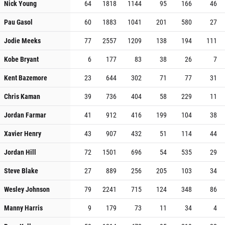
Nick Young
64
1818
1144
95
166
46
Pau Gasol
60
1883
1041
201
580
27
Jodie Meeks
77
2557
1209
138
194
111
Kobe Bryant
6
177
83
38
26
7
Kent Bazemore
23
644
302
71
77
31
Chris Kaman
39
736
404
58
229
11
Jordan Farmar
41
912
416
199
104
38
Xavier Henry
43
907
432
51
114
44
Jordan Hill
72
1501
696
54
535
29
Steve Blake
27
889
256
205
103
34
Wesley Johnson
79
2241
715
124
348
86
Manny Harris
9
179
73
11
34
4