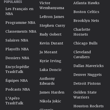
POPULAIRES
Victor
Atlanta Hawks
Wembanyama
Les Français en
Boston Celtics
NBA
LeBron James
Brooklyn Nets
Programme NBA
Stephen Curry
Charlotte
Classements NBA
Rudy Gobert
Hornets
Salaires NBA
Kevin Durant
Chicago Bulls
Playoffs NBA
Ja Morant
Cleveland
Cavaliers
Dossiers NBA
Kyrie Irving
Dallas Mavericks
Encyclopédie
Luka Doncic
TrashTalk
Denver Nuggets
Anthony
Équipes NBA
Edwards
Detroit Pistons
Podcasts NBA
James Harden
Golden State
Warriors
L'Apéro
Nikola Jokic
TrashTalk
Houston Rockets