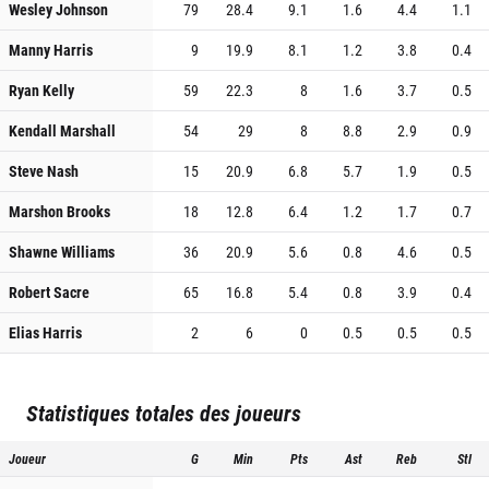
Wesley Johnson
79
28.4
9.1
1.6
4.4
1.1
Manny Harris
9
19.9
8.1
1.2
3.8
0.4
Ryan Kelly
59
22.3
8
1.6
3.7
0.5
Kendall Marshall
54
29
8
8.8
2.9
0.9
Steve Nash
15
20.9
6.8
5.7
1.9
0.5
Marshon Brooks
18
12.8
6.4
1.2
1.7
0.7
Shawne Williams
36
20.9
5.6
0.8
4.6
0.5
Robert Sacre
65
16.8
5.4
0.8
3.9
0.4
Elias Harris
2
6
0
0.5
0.5
0.5
Statistiques totales des joueurs
Joueur
G
Min
Pts
Ast
Reb
Stl