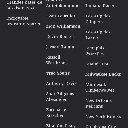
Giannis
Grandes dates de
Antetokounmpo
Indiana Pacers
la saison NBA
Evan Fournier
Los Angeles
Incroyable
Clippers
Brocante Sports
Zion Williamson
Los Angeles
Devin Booker
Lakers
Jayson Tatum
Memphis
Grizzlies
Russell
Westbrook
Miami Heat
Trae Young
Milwaukee Bucks
Anthony Davis
Minnesota
Timberwolves
Shai Gilgeous-
Alexander
New Orleans
Pelicans
Zaccharie
Risacher
New York Knicks
Bilal Coulibaly
Oklahoma City