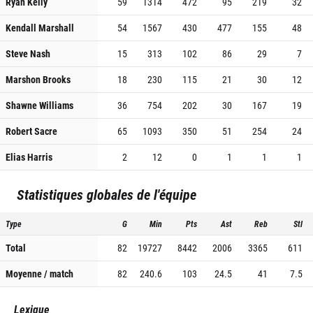
Ryan Kelly
59
1314
472
95
219
32
Kendall Marshall
54
1567
430
477
155
48
Steve Nash
15
313
102
86
29
7
Marshon Brooks
18
230
115
21
30
12
Shawne Williams
36
754
202
30
167
19
Robert Sacre
65
1093
350
51
254
24
Elias Harris
2
12
0
1
1
1
Statistiques globales de l'équipe
Type
G
Min
Pts
Ast
Reb
Stl
Total
82
19727
8442
2006
3365
611
Moyenne / match
82
240.6
103
24.5
41
7.5
Lexique