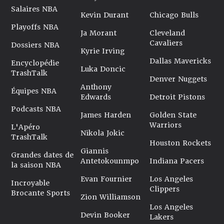
Salaires NBA
Kevin Durant
Chicago Bulls
Playoffs NBA
Ja Morant
Cleveland
Cavaliers
Dossiers NBA
Kyrie Irving
Dallas Mavericks
Encyclopédie
Luka Doncic
TrashTalk
Denver Nuggets
Anthony
Équipes NBA
Edwards
Detroit Pistons
Podcasts NBA
James Harden
Golden State
Warriors
L'Apéro
Nikola Jokic
TrashTalk
Houston Rockets
Giannis
Grandes dates de
Antetokounmpo
Indiana Pacers
la saison NBA
Evan Fournier
Los Angeles
Incroyable
Clippers
Brocante Sports
Zion Williamson
Los Angeles
Devin Booker
Lakers