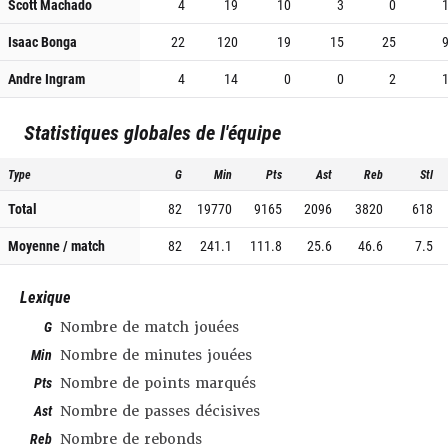
Scott Machado
4
19
10
3
0
Isaac Bonga
22
120
19
15
25
Andre Ingram
4
14
0
0
2
Statistiques globales de l'équipe
Type
G
Min
Pts
Ast
Reb
Stl
Total
82
19770
9165
2096
3820
618
Moyenne / match
82
241.1
111.8
25.6
46.6
7.5
Lexique
G
Nombre de match jouées
Min
Nombre de minutes jouées
Pts
Nombre de points marqués
Ast
Nombre de passes décisives
Reb
Nombre de rebonds