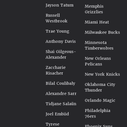
Jayson Tatum
Memphis
Grizzlies
Russell
Westbrook
Miami Heat
Trae Young
Milwaukee Bucks
Anthony Davis
Minnesota
Timberwolves
Shai Gilgeous-
Alexander
New Orleans
Pelicans
Zaccharie
Risacher
New York Knicks
Bilal Coulibaly
Oklahoma City
Thunder
Alexandre Sarr
Orlando Magic
Tidjane Salaün
Philadelphia
Joel Embiid
76ers
Tyrese
Phoenix Suns