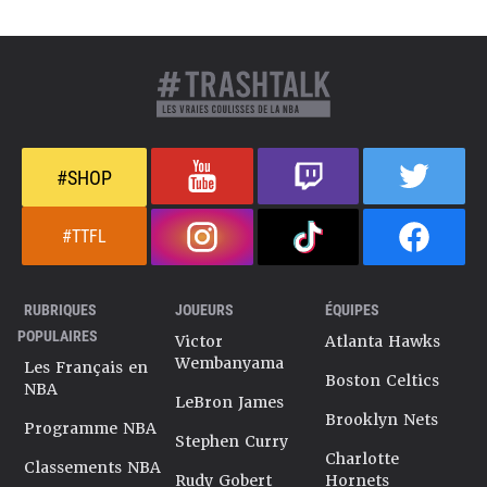
#SHOP
#TTFL
RUBRIQUES
JOUEURS
ÉQUIPES
POPULAIRES
Victor
Atlanta Hawks
Wembanyama
Les Français en
Boston Celtics
NBA
LeBron James
Brooklyn Nets
Programme NBA
Stephen Curry
Charlotte
Classements NBA
Rudy Gobert
Hornets