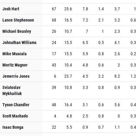
Josh Hart
67
25.6
7.8
1.4
3.7
1
Lance Stephenson
68
16.5
7.2
2.1
3.2
0.6
Michael Beasley
26
10.7
7
1
2.3
0.3
Johnathan Williams
24
15.5
6.5
0.5
4.1
0.3
Mike Muscala
17
15.5
5.9
0.8
2.6
0.2
Moritz Wagner
43
10.4
4.8
0.6
2
0.3
Jemerrio Jones
6
23.7
4.5
2.2
8.2
1.2
Sviatoslav
39
10.8
3.3
0.8
0.9
0.3
Mykhailiuk
Tyson Chandler
48
16.4
3.1
0.6
5.6
0.4
Scott Machado
4
4.8
2.5
0.8
0
0.3
Isaac Bonga
22
5.5
0.9
0.7
1.1
0.4