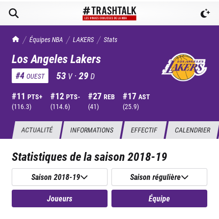
TrashTalk Actu NBA
Équipes NBA
LAKERS
Stats
Los Angeles Lakers
53
·
29
#
4
V
D
OUEST
#
11
#
12
#
27
#
17
PTS+
PTS-
REB
AST
(
116.3
)
(
114.6
)
(
41
)
(
25.9
)
ACTUALITÉ
INFORMATIONS
EFFECTIF
CALENDRIER
Statistiques de la saison
2018-19
Saison 2018-19
Saison régulière
Joueurs
Équipe