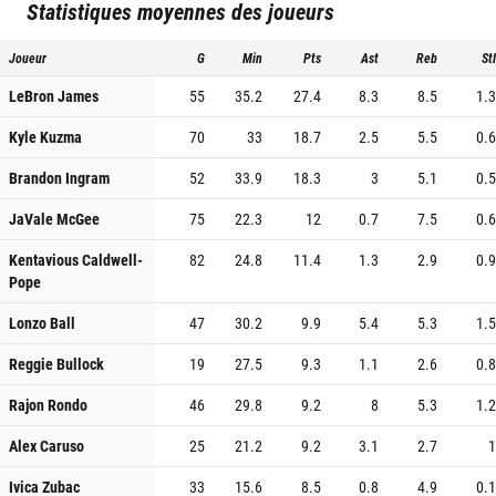
Statistiques moyennes des joueurs
Joueur
G
Min
Pts
Ast
Reb
Stl
LeBron James
55
35.2
27.4
8.3
8.5
1.3
Kyle Kuzma
70
33
18.7
2.5
5.5
0.6
Brandon Ingram
52
33.9
18.3
3
5.1
0.5
JaVale McGee
75
22.3
12
0.7
7.5
0.6
Kentavious Caldwell-
82
24.8
11.4
1.3
2.9
0.9
Pope
Lonzo Ball
47
30.2
9.9
5.4
5.3
1.5
Reggie Bullock
19
27.5
9.3
1.1
2.6
0.8
Rajon Rondo
46
29.8
9.2
8
5.3
1.2
Alex Caruso
25
21.2
9.2
3.1
2.7
1
Ivica Zubac
33
15.6
8.5
0.8
4.9
0.1