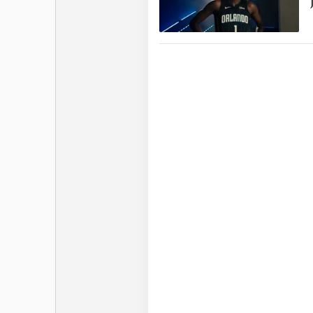
carrière NBA : les Los A
Celtics mais surtout l
l’équipe floridienne q
Remplaçant de Wendel
contribution précieuse en
de vestiaire dans cette é
débarquer au Orlando Ma
après son arrivée débu
ensemble, une collocatio
toute une fanbase. Une 
a signé pour les Brooklyn
Morit
Franz et Moritz Wagne
d’Allemagne. Ensemble,
éliminant notamment le
Mondial remporté par la
en passant par l’Allem
similaire qui n’a conn