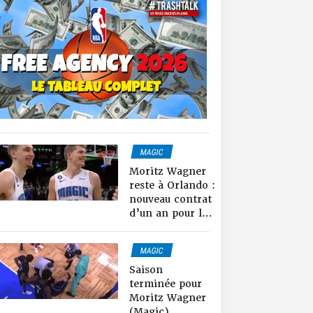
MAGIC
NEWS NBA
Moritz Wagner
RUMEURS & TRADES
reste à Orlando :
nouveau contrat
d’un an pour le
grand frère de
Franz !
MAGIC
NEWS NBA
Saison
terminée pour
Moritz Wagner
(Magic)