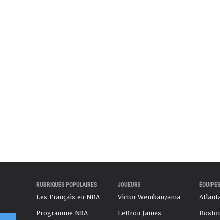
offs NBA avec le Orlando Magic. Sa blessure qui l’a
e bonne partie de la saison 2024-25 mais aussi au
vant a compliqué la tâche du Orlando Magic. Son
st attendu avec impatience pour 2026.
le même style de jeu ni le même talent que son
r, son jeu repose davantage sur le physique que la
aît son rôle et est diablement efficace. Moritz
uveaux poumons des Brooklyn Nets, le genre de
elle équipe NBA serait ravie de compter dans son
illet 2026
RUBRIQUES POPULAIRES
JOUEURS
ÉQUIPES
Les Français en NBA
Victor Wembanyama
Atlant
Programme NBA
LeBron James
Boston