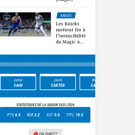
KNICKS
MAGIC
Les Knicks
NEWS NBA
mettent fin à
l’invincibilité
du Magic à
domicile (100-
91)
////////////////////////////////////////////////////////////////////////////////////////////////////////////////
Jamal
Jevon
Wendell
CAIN
CARTER
CARTER
CAS
STATISTIQUES DE LA SAISON
2025-2026
PTS
6.9
REB
3.2
AST
0.8
TTFL
10.5
🔴 EN DIRECT