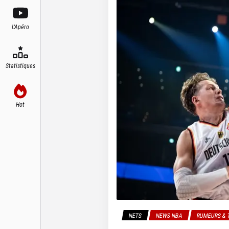
L'Apéro
Statistiques
Hot
NETS
NEWS NBA
RUMEURS & 