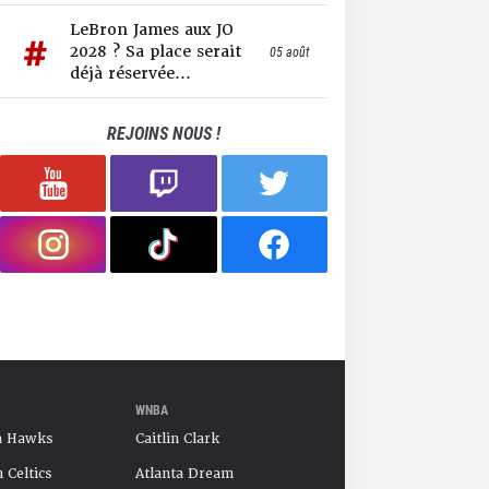
LeBron James aux JO
2028 ? Sa place serait
05 août
déjà réservée...
REJOINS NOUS !
WNBA
a Hawks
Caitlin Clark
 Celtics
Atlanta Dream