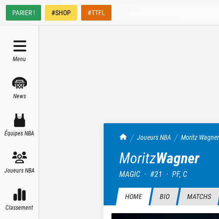
PARIER !
#SHOP
#TTFL
Menu
News
Équipes NBA
TrashTalk Actu NBA
Joueurs NBA
Moritz
Wagner
Moritz
Wagner
Joueurs NBA
MAGIC
·
#
21
·
PF, C
HOME
BIO
MATCHS
Classement