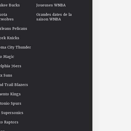
ukee Bucks
Joueuses WNBA
sota
Grandes dates de la
rwolves
saison WNBA
leans Pelicans
ork Knicks
oma City Thunder
o Magic
elphia 76ers
x Suns
nd Trail Blazers
mento Kings
tonio Spurs
e Supersonics
o Raptors