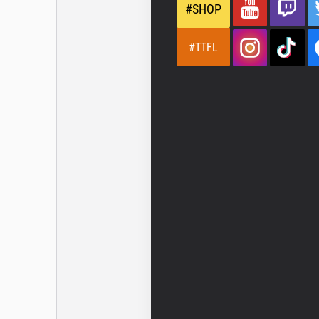
#SHOP
#TTFL