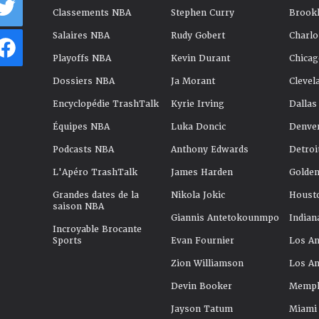
Classements NBA
Stephen Curry
Brookl
Salaires NBA
Rudy Gobert
Charlo
Playoffs NBA
Kevin Durant
Chicag
Dossiers NBA
Ja Morant
Clevel
Encyclopédie TrashTalk
Kyrie Irving
Dallas
Équipes NBA
Luka Doncic
Denve
Podcasts NBA
Anthony Edwards
Detroi
L'Apéro TrashTalk
James Harden
Golden
Grandes dates de la
Nikola Jokic
Houst
saison NBA
Giannis Antetokounmpo
Indian
Incroyable Brocante
Sports
Evan Fournier
Los An
Zion Williamson
Los An
Devin Booker
Memphi
Jayson Tatum
Miami