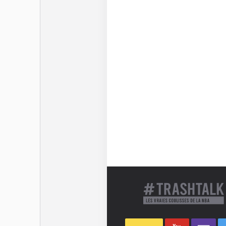
objectif : gagner en Play
éloigné des parquets un
début de l’exercice sui
retour dans la raquette e
Moritz Wagner n’a pas 
frère. Plus à l’intérieu
technique mais il conn
Wagner est l’un des no
joueur que n’importe qu
effectif.
Dernière mise à jour le 1er ju