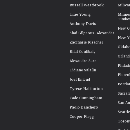
Russell Westbrook
Milwa
Trae Young
Minne
Timbe
Anthony Davis
New Or
Shai Gilgeous-Alexander
New Y
Zaccharie Risacher
Oklah
Bilal Coulibaly
Orland
Alexandre Sarr
Philad
Tidjane Salaün
Phoeni
Joel Embiid
Portla
Tyrese Haliburton
Sacra
Cade Cunningham
San An
Paolo Banchero
Seattl
Cooper Flagg
Toront