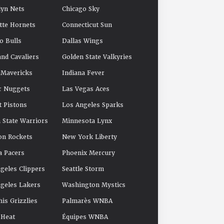
yn Nets
Chicago Sky
tte Hornets
Connecticut Sun
o Bulls
Dallas Wings
and Cavaliers
Golden State Valkyries
 Mavericks
Indiana Fever
r Nuggets
Las Vegas Aces
t Pistons
Los Angeles Sparks
 State Warriors
Minnesota Lynx
on Rockets
New York Liberty
a Pacers
Phoenix Mercury
geles Clippers
Seattle Storm
geles Lakers
Washington Mystics
s Grizzlies
Palmarès WNBA
 Heat
Équipes WNBA