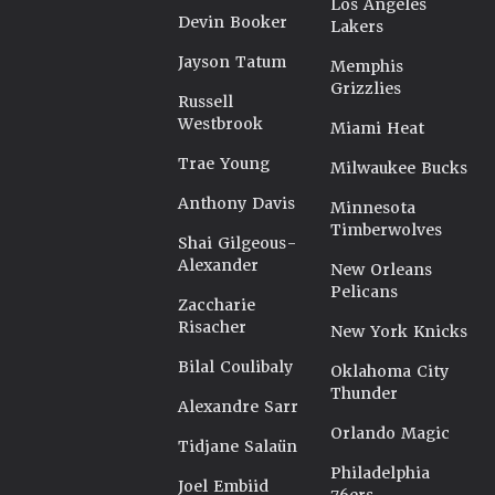
Los Angeles
Devin Booker
Lakers
Jayson Tatum
Memphis
Grizzlies
Russell
Westbrook
Miami Heat
Trae Young
Milwaukee Bucks
Anthony Davis
Minnesota
Timberwolves
Shai Gilgeous-
Alexander
New Orleans
Pelicans
Zaccharie
Risacher
New York Knicks
Bilal Coulibaly
Oklahoma City
Thunder
Alexandre Sarr
Orlando Magic
Tidjane Salaün
Philadelphia
Joel Embiid