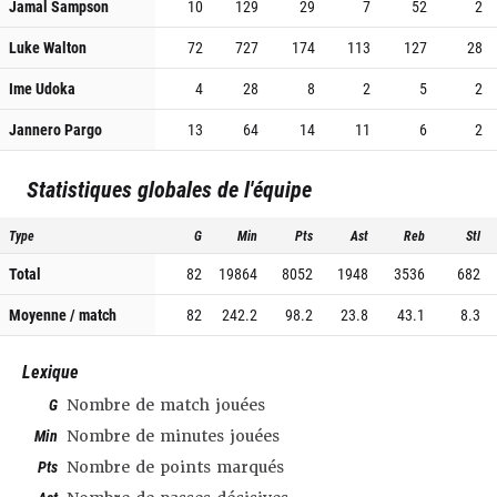
Jamal Sampson
10
129
29
7
52
2
Luke Walton
72
727
174
113
127
28
Ime Udoka
4
28
8
2
5
2
Jannero Pargo
13
64
14
11
6
2
Statistiques globales de l'équipe
Type
G
Min
Pts
Ast
Reb
Stl
Total
82
19864
8052
1948
3536
682
Moyenne / match
82
242.2
98.2
23.8
43.1
8.3
Lexique
G
Nombre de match jouées
Min
Nombre de minutes jouées
Pts
Nombre de points marqués