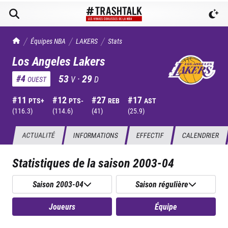
TrashTalk Actu NBA
Équipes NBA
LAKERS
Stats
Los Angeles Lakers
53
·
29
#
4
V
D
OUEST
#
11
#
12
#
27
#
17
PTS+
PTS-
REB
AST
(
116.3
)
(
114.6
)
(
41
)
(
25.9
)
ACTUALITÉ
INFORMATIONS
EFFECTIF
CALENDRIER
Statistiques de la saison
2003-04
Saison 2003-04
Saison régulière
Joueurs
Équipe