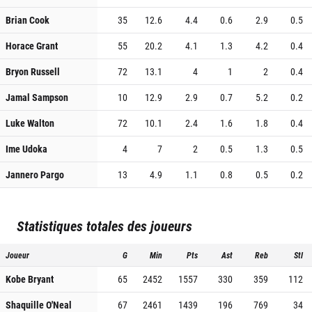
Brian Cook
35
12.6
4.4
0.6
2.9
0.5
Horace Grant
55
20.2
4.1
1.3
4.2
0.4
Bryon Russell
72
13.1
4
1
2
0.4
Jamal Sampson
10
12.9
2.9
0.7
5.2
0.2
Luke Walton
72
10.1
2.4
1.6
1.8
0.4
Ime Udoka
4
7
2
0.5
1.3
0.5
Jannero Pargo
13
4.9
1.1
0.8
0.5
0.2
Statistiques totales des joueurs
Joueur
G
Min
Pts
Ast
Reb
Stl
Kobe Bryant
65
2452
1557
330
359
112
Shaquille O'Neal
67
2461
1439
196
769
34