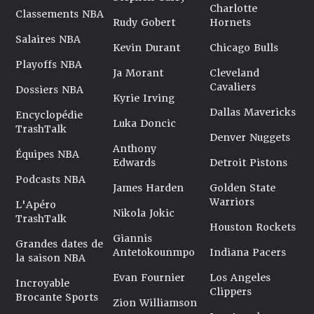
Charlotte
Classements NBA
Rudy Gobert
Hornets
Salaires NBA
Kevin Durant
Chicago Bulls
Playoffs NBA
Ja Morant
Cleveland
Cavaliers
Dossiers NBA
Kyrie Irving
Dallas Mavericks
Encyclopédie
Luka Doncic
TrashTalk
Denver Nuggets
Anthony
Équipes NBA
Edwards
Detroit Pistons
Podcasts NBA
James Harden
Golden State
Warriors
L'Apéro
Nikola Jokic
TrashTalk
Houston Rockets
Giannis
Grandes dates de
Antetokounmpo
Indiana Pacers
la saison NBA
Evan Fournier
Los Angeles
Incroyable
Clippers
Brocante Sports
Zion Williamson