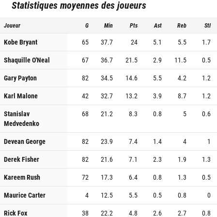
Statistiques moyennes des joueurs
Joueur
G
Min
Pts
Ast
Reb
Stl
Kobe Bryant
65
37.7
24
5.1
5.5
1.7
Shaquille O'Neal
67
36.7
21.5
2.9
11.5
0.5
Gary Payton
82
34.5
14.6
5.5
4.2
1.2
Karl Malone
42
32.7
13.2
3.9
8.7
1.2
Stanislav
68
21.2
8.3
0.8
5
0.6
Medvedenko
Devean George
82
23.9
7.4
1.4
4
1
Derek Fisher
82
21.6
7.1
2.3
1.9
1.3
Kareem Rush
72
17.3
6.4
0.8
1.3
0.5
Maurice Carter
4
12.5
5.5
0.5
0.8
0
Rick Fox
38
22.2
4.8
2.6
2.7
0.8