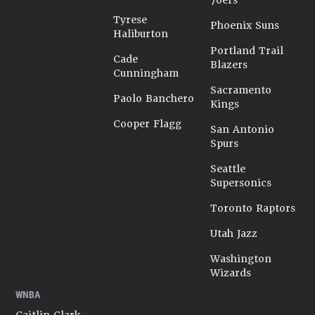
76ers
Tyrese
Phoenix Suns
Haliburton
Portland Trail
Cade
Blazers
Cunningham
Sacramento
Paolo Banchero
Kings
Cooper Flagg
San Antonio
Spurs
Seattle
Supersonics
Toronto Raptors
Utah Jazz
Washington
Wizards
WNBA