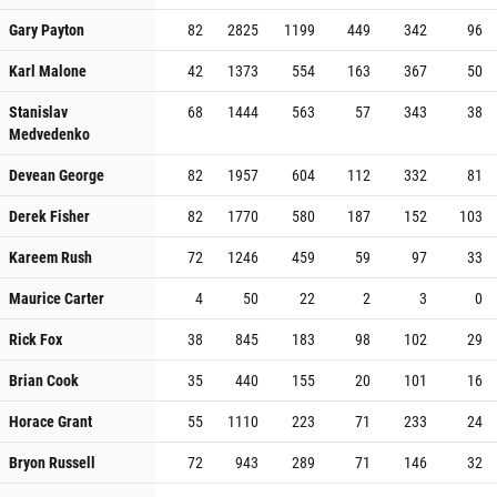
Gary Payton
82
2825
1199
449
342
96
Karl Malone
42
1373
554
163
367
50
Stanislav
68
1444
563
57
343
38
Medvedenko
Devean George
82
1957
604
112
332
81
Derek Fisher
82
1770
580
187
152
103
Kareem Rush
72
1246
459
59
97
33
Maurice Carter
4
50
22
2
3
0
Rick Fox
38
845
183
98
102
29
Brian Cook
35
440
155
20
101
16
Horace Grant
55
1110
223
71
233
24
Bryon Russell
72
943
289
71
146
32