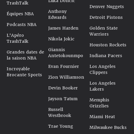
Luka Doncic
TrashTalk
Denver Nuggets
Anthony
Équipes NBA
Edwards
Detroit Pistons
Podcasts NBA
James Harden
Golden State
Warriors
L'Apéro
Nikola Jokic
TrashTalk
Houston Rockets
Giannis
Grandes dates de
Antetokounmpo
Indiana Pacers
la saison NBA
Evan Fournier
Los Angeles
Incroyable
Clippers
Brocante Sports
Zion Williamson
Los Angeles
Devin Booker
Lakers
Jayson Tatum
Memphis
Grizzlies
Russell
Westbrook
Miami Heat
Trae Young
Milwaukee Bucks