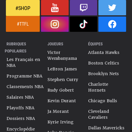
#SHOP
#TTFL
RUBRIQUES
JOUEURS
ÉQUIPES
POPULAIRES
Victor
Atlanta Hawks
Wembanyama
Les Français en
Boston Celtics
NBA
LeBron James
Brooklyn Nets
Programme NBA
Stephen Curry
Charlotte
Classements NBA
Rudy Gobert
Hornets
Salaires NBA
Kevin Durant
Chicago Bulls
Playoffs NBA
Ja Morant
Cleveland
Cavaliers
Dossiers NBA
Kyrie Irving
Dallas Mavericks
Encyclopédie