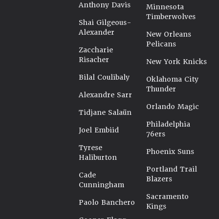
Anthony Davis
Minnesota
Timberwolves
Shai Gilgeous-
Alexander
New Orleans
Pelicans
Zaccharie
Risacher
New York Knicks
Bilal Coulibaly
Oklahoma City
Thunder
Alexandre Sarr
Orlando Magic
Tidjane Salaün
Philadelphia
Joel Embiid
76ers
Tyrese
Phoenix Suns
Haliburton
Portland Trail
Cade
Blazers
Cunningham
Sacramento
Paolo Banchero
Kings