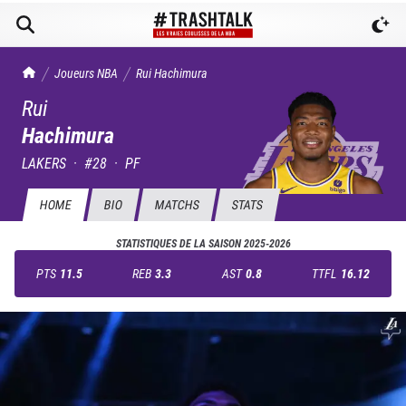
TrashTalk Actu NBA
Joueurs NBA
Rui
Hachimura
Rui
Hachimura
LAKERS
·
#
28
·
PF
HOME
BIO
MATCHS
STATS
STATISTIQUES DE LA SAISON
2025-2026
PTS
11.5
REB
3.3
AST
0.8
TTFL
16.12