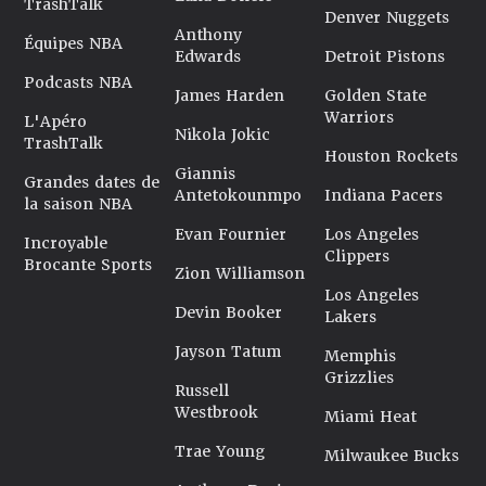
TrashTalk
Denver Nuggets
Anthony
Équipes NBA
Edwards
Detroit Pistons
Podcasts NBA
James Harden
Golden State
Warriors
L'Apéro
Nikola Jokic
TrashTalk
Houston Rockets
Giannis
Grandes dates de
Antetokounmpo
Indiana Pacers
la saison NBA
Evan Fournier
Los Angeles
Incroyable
Clippers
Brocante Sports
Zion Williamson
Los Angeles
Devin Booker
Lakers
Jayson Tatum
Memphis
Grizzlies
Russell
Westbrook
Miami Heat
Trae Young
Milwaukee Bucks