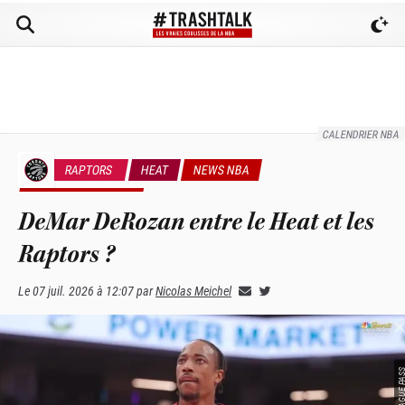
CALENDRIER NBA
RAPTORS
HEAT
NEWS NBA
RUMEURS & TRADES
DeMar DeRozan entre le Heat et les
Raptors ?
Le
07 juil. 2026 à 12:07
par
Nicolas Meichel