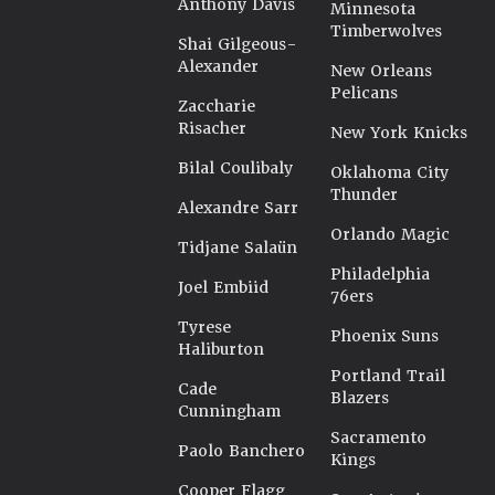
Anthony Davis
Minnesota
Timberwolves
Shai Gilgeous-
Alexander
New Orleans
Pelicans
Zaccharie
Risacher
New York Knicks
Bilal Coulibaly
Oklahoma City
Thunder
Alexandre Sarr
Orlando Magic
Tidjane Salaün
Philadelphia
Joel Embiid
76ers
Tyrese
Phoenix Suns
Haliburton
Portland Trail
Cade
Blazers
Cunningham
Sacramento
Paolo Banchero
Kings
Cooper Flagg