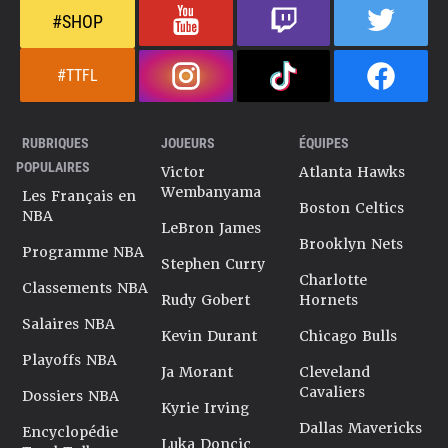
#SHOP
#TTFL
RUBRIQUES
JOUEURS
ÉQUIPES
POPULAIRES
Victor
Atlanta Hawks
Wembanyama
Les Français en
Boston Celtics
NBA
LeBron James
Brooklyn Nets
Programme NBA
Stephen Curry
Charlotte
Classements NBA
Rudy Gobert
Hornets
Salaires NBA
Kevin Durant
Chicago Bulls
Playoffs NBA
Ja Morant
Cleveland
Cavaliers
Dossiers NBA
Kyrie Irving
Dallas Mavericks
Encyclopédie
Luka Doncic