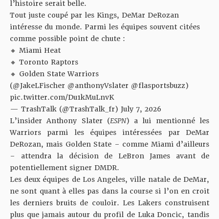
l’histoire serait belle.
Tout juste coupé par les Kings, DeMar DeRozan
intéresse du monde. Parmi les équipes souvent citées
comme possible point de chute :
🔸 Miami Heat
🔸 Toronto Raptors
🔸 Golden State Warriors
(
@JakeLFischer
@anthonyVslater
@flasportsbuzz
)
pic.twitter.com/Du1kMuLnvK
— TrashTalk (@TrashTalk_fr)
July 7, 2026
L’insider Anthony Slater (
ESPN
) a lui mentionné les
Warriors parmi les équipes intéressées par DeMar
DeRozan, mais Golden State – comme Miami d’ailleurs
– attendra la décision de LeBron James avant de
potentiellement signer DMDR.
Les deux équipes de Los Angeles, ville natale de DeMar,
ne sont quant à elles pas dans la course si l’on en croit
les derniers bruits de couloir. Les Lakers construisent
plus que jamais autour du profil de Luka Doncic, tandis