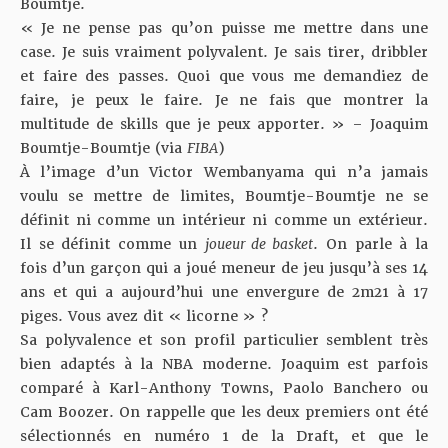
Boumtje.
« Je ne pense pas qu’on puisse me mettre dans une
case. Je suis vraiment polyvalent. Je sais tirer, dribbler
et faire des passes. Quoi que vous me demandiez de
faire, je peux le faire. Je ne fais que montrer la
multitude de skills que je peux apporter. » – Joaquim
Boumtje-Boumtje (via
FIBA
)
À l’image d’un Victor Wembanyama qui n’a jamais
voulu se mettre de limites, Boumtje-Boumtje ne se
définit ni comme un intérieur ni comme un extérieur.
Il se définit comme un
joueur de basket
. On parle à la
fois d’un garçon qui a joué meneur de jeu jusqu’à ses 14
ans et qui a aujourd’hui une envergure de 2m21 à 17
piges. Vous avez dit « licorne » ?
Sa polyvalence et son profil particulier semblent très
bien adaptés à la NBA moderne. Joaquim est parfois
comparé à Karl-Anthony Towns, Paolo Banchero ou
Cam Boozer. On rappelle que les deux premiers ont été
sélectionnés en numéro 1 de la Draft, et que le