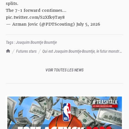
splits.
The 7-1 forward continues…
pic.twitter.com/S2Xfk9Tay8
— Arman Jovic (@PDTScouting)
July 5, 2026
Tags :
Joaquim Boumtje Boumtje
TrashTalk Actu NBA
Futures stars
Qui est Joaquim Boumtje-Boumtje, le futur monstre
de la Draft 2028 ?
VOIR TOUTES LES NEWS