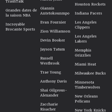
TrashTalk
Houston Rockets
Giannis
Grandes dates de
Antetokounmpo
Indiana Pacers
la saison NBA
Evan Fournier
Los Angeles
Incroyable
Clippers
Brocante Sports
Zion Williamson
Los Angeles
Devin Booker
Lakers
Jayson Tatum
Memphis
Grizzlies
Russell
Westbrook
Miami Heat
Trae Young
Milwaukee Bucks
Anthony Davis
Minnesota
Timberwolves
Shai Gilgeous-
Alexander
New Orleans
Pelicans
Zaccharie
Risacher
New York Knicks