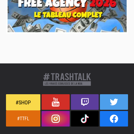
#SHOP
#TTFL