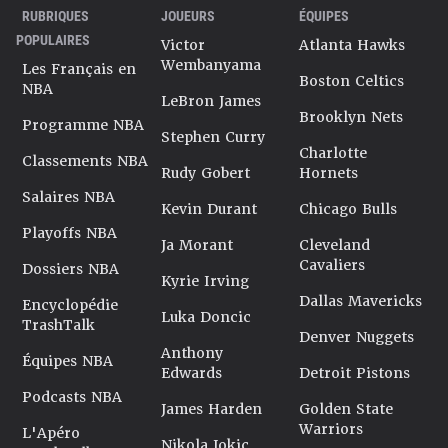
RUBRIQUES
JOUEURS
ÉQUIPES
POPULAIRES
Victor
Atlanta Hawks
Wembanyama
Les Français en
Boston Celtics
NBA
LeBron James
Brooklyn Nets
Programme NBA
Stephen Curry
Charlotte
Classements NBA
Rudy Gobert
Hornets
Salaires NBA
Kevin Durant
Chicago Bulls
Playoffs NBA
Ja Morant
Cleveland
Cavaliers
Dossiers NBA
Kyrie Irving
Dallas Mavericks
Encyclopédie
Luka Doncic
TrashTalk
Denver Nuggets
Anthony
Équipes NBA
Edwards
Detroit Pistons
Podcasts NBA
James Harden
Golden State
Warriors
L'Apéro
Nikola Jokic