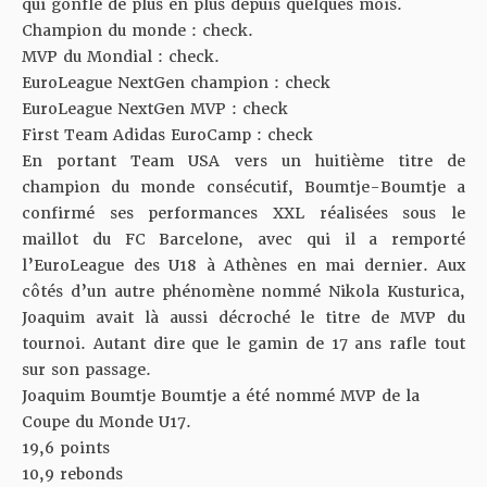
qui gonfle de plus en plus depuis quelques mois.
Champion du monde : check.
MVP du Mondial : check.
EuroLeague NextGen champion : check
EuroLeague NextGen MVP : check
First Team Adidas EuroCamp : check
En portant Team USA vers un huitième titre de
champion du monde consécutif, Boumtje-Boumtje a
confirmé ses performances XXL réalisées sous le
maillot du FC Barcelone, avec qui il a remporté
l’EuroLeague des U18 à Athènes en mai dernier. Aux
côtés d’un autre phénomène nommé Nikola Kusturica,
Joaquim avait là aussi décroché le titre de MVP du
tournoi. Autant dire que le gamin de 17 ans rafle tout
sur son passage.
Joaquim Boumtje Boumtje a été nommé MVP de la
Coupe du Monde U17.
19,6 points
10,9 rebonds