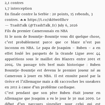
2,1 contres
1,7 interception
En finale contre la Serbie : 20 points, 15 rebonds, 3
contres. 🔥🔥
https://t.co/skHw0fIhcv
— TrashTalk (@TrashTalk_fr)
July 6, 2026
Fils du premier Camerounais en NBA
Si le nom de Boumtje-Boumtje vous dit quelque chose,
c’est probablement parce que ce blaze n’est pas
inconnu en NBA. Le papa de Joaquim – Ruben – a en
effet foulé les parquets de la Grande Ligue avec 44
apparitions sous le maillot des Blazers entre 2001 et
2004. Un passage très bref mais historique : Ruben
Boumtje-Boumtje est devenu le premier joueur né au
Cameroun à jouer en NBA. Il est ensuite passé par la
Grèce et l’Allemagne mais a dû raccrocher les sneakers
en 2011 à cause d’un problème cardiaque.
C’est pendant que son père Ruben était joueur en
Allemagne que Joaquim a vu le jour le 30 mai 2009. Le
début d’un parcours singulier pour celui qui est