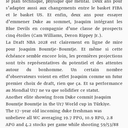
le plan technique, physique que mental. Deux ans pour
s’adapter aussi aux changements entre le basket FIBA
et le basket US. Et enfin, deux ans pour essayer
d’emmener Duke au sommet, Joaquim intégrant les
Blue Devils en compagnie d’une classe de prospects
cinq étoiles (Cam Williams, Deron Rippey Jr.).
La Draft NBA 2028 est clairement en ligne de mire
pour Joaquim Boumtje-Boumtje. Et même si cette
échéance semble encore loin, les premières projections
sont très représentatives du potentiel et des attentes
autour du bonhomme. Un certain nombre
d’observateurs voient en effet Joaquim comme un futur
premier choix de draft, rien que ça. Et sa performance
au Mondial U17 ne va que solidifier ce statut.
Another elite showing from Duke commit Joaquim
Boumtje Boumtje in the U17 World cup in Türkiye.
The 17-year old incoming duke freshman was
unbelieve all WC averaging 19.7 PPG, 10.9 RPG, 2.8
APG and 4.2 stocks per game while shooting 59/53/88