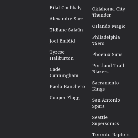
Bilal Coulibaly
Oklahoma City
Thunder
Alexandre Sarr
Orlando Magic
Tidjane Salaün
Philadelphia
Joel Embiid
76ers
Tyrese
Phoenix Suns
Haliburton
Portland Trail
Cade
Blazers
Cunningham
Sacramento
Paolo Banchero
Kings
Cooper Flagg
San Antonio
Spurs
Seattle
Supersonics
Toronto Raptors