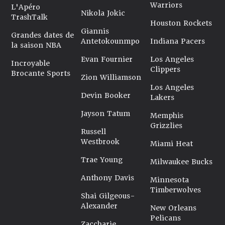
Warriors
L'Apéro
Nikola Jokic
TrashTalk
Houston Rockets
Giannis
Grandes dates de
Antetokounmpo
Indiana Pacers
la saison NBA
Evan Fournier
Los Angeles
Incroyable
Clippers
Brocante Sports
Zion Williamson
Los Angeles
Devin Booker
Lakers
Jayson Tatum
Memphis
Grizzlies
Russell
Westbrook
Miami Heat
Trae Young
Milwaukee Bucks
Anthony Davis
Minnesota
Timberwolves
Shai Gilgeous-
Alexander
New Orleans
Pelicans
Zaccharie