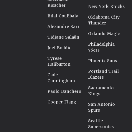
Risacher
New York Knicks
Bilal Coulibaly
Oklahoma City
Thunder
Alexandre Sarr
Orlando Magic
Tidjane Salaün
Philadelphia
Joel Embiid
76ers
Tyrese
Phoenix Suns
Haliburton
Portland Trail
Cade
Blazers
Cunningham
Sacramento
Paolo Banchero
Kings
Cooper Flagg
San Antonio
Spurs
Seattle
Supersonics