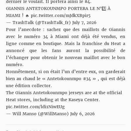
dernier le voulait. Il portera ainsi le #4.
GIANNIS ANTETOKOUNMPO PORTERA LE N°7️⃣ À
MIAMI ! 🔥
pic.twitter.com/mJdkXBpir5
— TrashTalk (@TrashTalk_fr)
July 7, 2026
Pour l’anecdote : sachez que des maillots de Giannis
avec le numéro 34 à Miami ont déjà été vendus, en
ligne comme en boutique. Mais la franchise du Heat a
annoncé que les fans auront la possibilité de
l’échanger pour obtenir le nouveau maillot avec le bon
numéro.
Honnêtement, si on était l’un d’entre eux, on garderait
bien au chaud le « Antetokounmpo #34 » , qui est déjà
une édition collector.
The Giannis Antetokounmpo jerseys are at the official
Heat stores, including at the Kaseya Center.
pic.twitter.com/ldi1NiwEUg
— Will Manso (@WillManso)
July 6, 2026