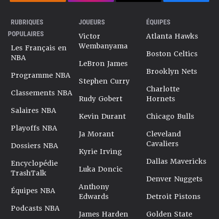
RUBRIQUES
JOUEURS
ÉQUIPES
POPULAIRES
Victor
Atlanta Hawks
Wembanyama
Les Français en
Boston Celtics
NBA
LeBron James
Brooklyn Nets
Programme NBA
Stephen Curry
Charlotte
Classements NBA
Rudy Gobert
Hornets
Salaires NBA
Kevin Durant
Chicago Bulls
Playoffs NBA
Ja Morant
Cleveland
Cavaliers
Dossiers NBA
Kyrie Irving
Dallas Mavericks
Encyclopédie
Luka Doncic
TrashTalk
Denver Nuggets
Anthony
Équipes NBA
Edwards
Detroit Pistons
Podcasts NBA
James Harden
Golden State