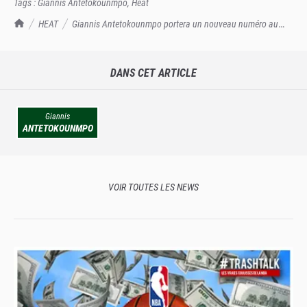
Tags :
Giannis Antetokounmpo
,
Heat
TrashTalk Actu NBA
HEAT
Giannis Antetokounmpo portera un nouveau numéro au
Heat
DANS CET ARTICLE
Giannis
ANTETOKOUNMPO
VOIR TOUTES LES NEWS