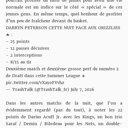
pourrait profiter du mois de juillet pour avoir une vie
normale est un indice sur le côté « spécial » de ces
jeunes gens. En même temps, quel bonheur de profiter
d’un peu de fraîcheur devant du basket.
DARRYN PETERSON CETTE NUIT FACE AUX GRIZZLIES
🔥 :
– 25 points
– 12 passes décisives
– 2 interceptions
– 8/15 au tir
Deuxième match et deuxième grosse perf du numéro 2
de Draft dans cette Summer League ☀️
pic.twitter.com/vXayoFYvhz
— TrashTalk (@TrashTalk_fr)
July 7, 2026
Dans les autres matchs de la nuit, que l’on a
évidemment regardé (pas du tout), à noter les 22
points de Darius Acuff Jr. avec les Kings, un bon trio
Saraf / Demin / Bilodeau pour les Nets, un double-