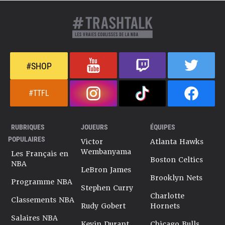
#SHOP
#TTFL
RUBRIQUES
JOUEURS
ÉQUIPES
POPULAIRES
Victor
Atlanta Hawks
Wembanyama
Les Français en
Boston Celtics
NBA
LeBron James
Brooklyn Nets
Programme NBA
Stephen Curry
Charlotte
Classements NBA
Rudy Gobert
Hornets
Salaires NBA
Kevin Durant
Chicago Bulls