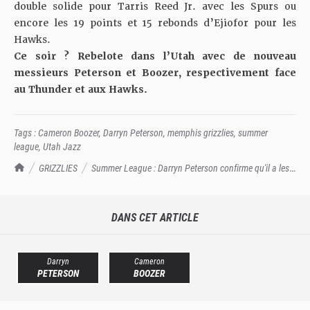
double solide pour Tarris Reed Jr. avec les Spurs ou
encore les 19 points et 15 rebonds d’Ejiofor pour les
Hawks.
Ce soir ? Rebelote dans l’Utah avec de nouveau
messieurs Peterson et Boozer, respectivement face
au Thunder et aux Hawks.
Tags :
Cameron Boozer
,
Darryn Peterson
,
memphis grizzlies
,
summer
league
,
Utah Jazz
TrashTalk Actu NBA
GRIZZLIES
Summer League : Darryn Peterson confirme qu'il a les
crocs
DANS CET ARTICLE
Darryn
Cameron
PETERSON
BOOZER