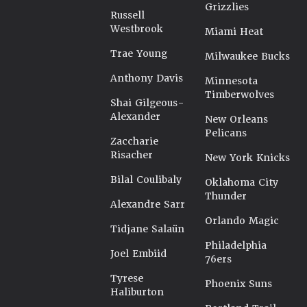
Grizzlies
Russell
Westbrook
Miami Heat
Trae Young
Milwaukee Bucks
Anthony Davis
Minnesota
Timberwolves
Shai Gilgeous-
Alexander
New Orleans
Pelicans
Zaccharie
Risacher
New York Knicks
Bilal Coulibaly
Oklahoma City
Thunder
Alexandre Sarr
Orlando Magic
Tidjane Salaün
Philadelphia
Joel Embiid
76ers
Tyrese
Phoenix Suns
Haliburton