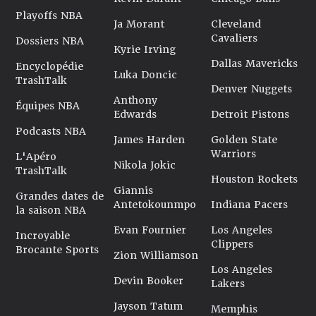
Playoffs NBA
Ja Morant
Cleveland
Cavaliers
Dossiers NBA
Kyrie Irving
Dallas Mavericks
Encyclopédie
Luka Doncic
TrashTalk
Denver Nuggets
Anthony
Équipes NBA
Edwards
Detroit Pistons
Podcasts NBA
James Harden
Golden State
Warriors
L'Apéro
Nikola Jokic
TrashTalk
Houston Rockets
Giannis
Grandes dates de
Antetokounmpo
Indiana Pacers
la saison NBA
Evan Fournier
Los Angeles
Incroyable
Clippers
Brocante Sports
Zion Williamson
Los Angeles
Devin Booker
Lakers
Jayson Tatum
Memphis