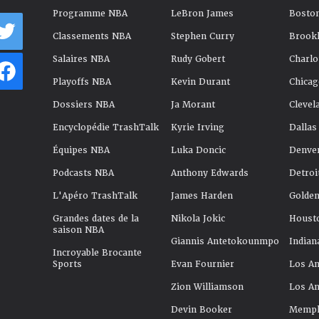
Programme NBA
LeBron James
Boston
Classements NBA
Stephen Curry
Brookl
Salaires NBA
Rudy Gobert
Charlo
Playoffs NBA
Kevin Durant
Chicag
Dossiers NBA
Ja Morant
Clevel
Encyclopédie TrashTalk
Kyrie Irving
Dallas
Équipes NBA
Luka Doncic
Denve
Podcasts NBA
Anthony Edwards
Detroi
L'Apéro TrashTalk
James Harden
Golden
Grandes dates de la
Nikola Jokic
Houst
saison NBA
Giannis Antetokounmpo
Indian
Incroyable Brocante
Sports
Evan Fournier
Los An
Zion Williamson
Los An
Devin Booker
Memphi