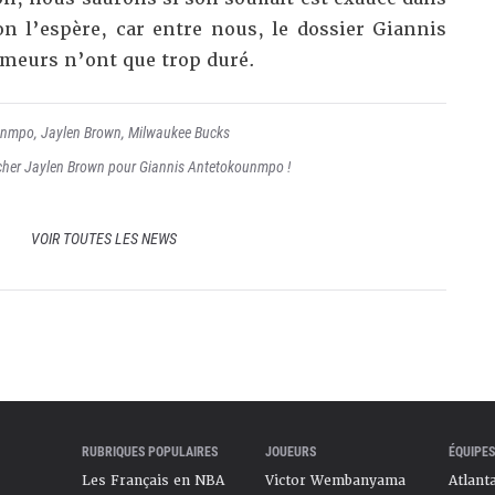
n l’espère, car entre nous, le dossier Giannis
meurs n’ont que trop duré.
unmpo
,
Jaylen Brown
,
Milwaukee Bucks
lâcher Jaylen Brown pour Giannis Antetokounmpo !
VOIR TOUTES LES NEWS
RUBRIQUES POPULAIRES
JOUEURS
ÉQUIPES
Les Français en NBA
Victor Wembanyama
Atlant