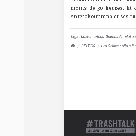
moins de 30 heures. Et o
Antetokounmpo et ses ru
Tags :
boston celtics
,
Giannis Antetoko
TrashTalk Actu NBA
CELTICS
Les Celtics prêts à 