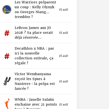
Les Warriors préparent
un coup : Kelly Olynyk
05 août
ou Georges Niang…
tremblez !
LeBron James aux JO
2028 ? Sa place serait
05 août
déjà réservée...
Decathlon x NBA : par
ici la nouvelle
05 août
collection estivale, ça
régale !
Victor Wembanyama
reçoit les Spurs à
05 août
Nanterre : la prépa est
lancée !
WNBA : Janelle Salaün
enchaine avec 21 points
05 août