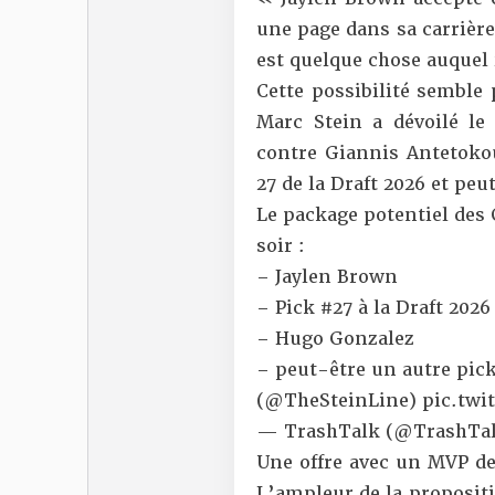
une page dans sa carrière
est quelque chose auquel
Cette possibilité semble
Marc Stein
a dévoilé le 
contre Giannis Antetoko
27 de la Draft 2026 et peu
Le package potentiel des
soir :
– Jaylen Brown
– Pick #27 à la Draft 2026
– Hugo Gonzalez
– peut-être un autre pic
(
@TheSteinLine
)
pic.tw
— TrashTalk (@TrashTal
Une offre avec un MVP des
L’ampleur de la propositi