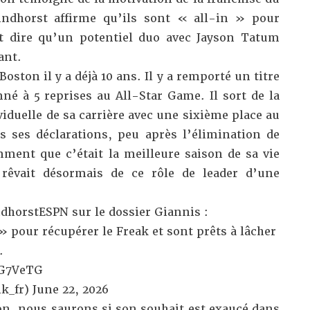
indhorst affirme qu’ils sont « all-in » pour
ut dire qu’un potentiel duo avec Jayson Tatum
ant.
Boston il y a déjà 10 ans. Il y a remporté un titre
nné à 5 reprises au All-Star Game. Il sort de la
duelle de sa carrière avec une sixième place au
 ses déclarations, peu après l’élimination de
ment que c’était la meilleure saison de sa vie
 rêvait désormais de ce rôle de leader d’une
dhorstESPN
sur le dossier Giannis :
 » pour récupérer le Freak et sont prêts à lâcher
.
BG7VeTG
k_fr)
June 22, 2026
on, nous saurons si son souhait est exaucé dans