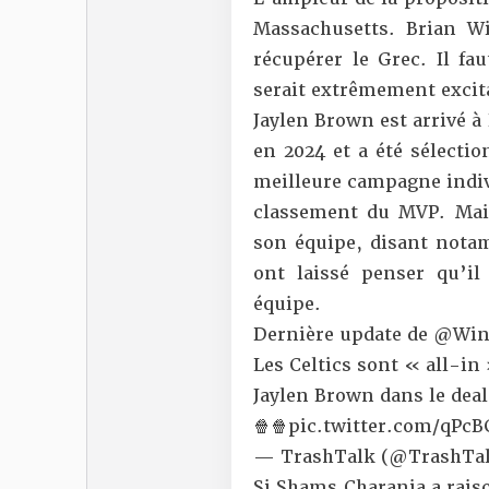
Massachusetts. Brian W
récupérer le Grec. Il fa
serait extrêmement excit
Jaylen Brown est arrivé à 
en 2024 et a été sélectio
meilleure campagne indivi
classement du MVP. Mais
son équipe, disant notam
ont laissé penser qu’il
équipe.
Dernière update de
@Win
Les Celtics sont « all-in
Jaylen Brown dans le deal
🍿🍿
pic.twitter.com/qPc
— TrashTalk (@TrashTal
Si Shams Charania a rais