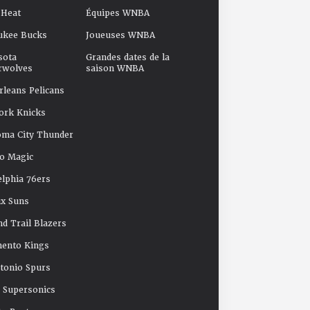
 Heat
Équipes WNBA
ukee Bucks
Joueuses WNBA
sota
Grandes dates de la
rwolves
saison WNBA
leans Pelicans
ork Knicks
oma City Thunder
o Magic
elphia 76ers
x Suns
nd Trail Blazers
mento Kings
tonio Spurs
e Supersonics