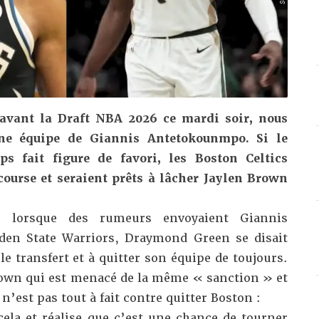
 avant la Draft NBA 2026 ce mardi soir, nous
ine équipe de Giannis Antetokounmpo. Si le
 fait figure de favori, les Boston Celtics
course et seraient prêts à lâcher Jaylen Brown
, lorsque des rumeurs envoyaient Giannis
en State Warriors, Draymond Green se disait
le transfert et à quitter son équipe de toujours.
Brown qui est menacé de la même « sanction » et
l n’est pas tout à fait contre quitter Boston :
ela et réalise que c’est une chance de tourner