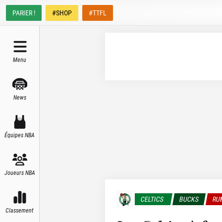
PARIER !
#SHOP
#TTFL
Menu
News
Équipes NBA
Joueurs NBA
CELTICS
BUCKS
RU
Classement