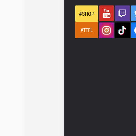
#SHOP
#TTFL