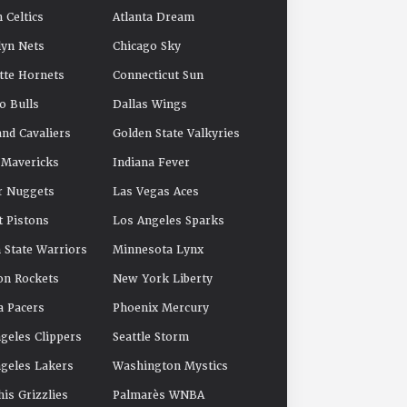
 Celtics
Atlanta Dream
yn Nets
Chicago Sky
tte Hornets
Connecticut Sun
o Bulls
Dallas Wings
and Cavaliers
Golden State Valkyries
 Mavericks
Indiana Fever
r Nuggets
Las Vegas Aces
t Pistons
Los Angeles Sparks
 State Warriors
Minnesota Lynx
on Rockets
New York Liberty
a Pacers
Phoenix Mercury
geles Clippers
Seattle Storm
geles Lakers
Washington Mystics
s Grizzlies
Palmarès WNBA