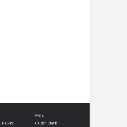
WNBA
a Hawks
Caitlin Clark