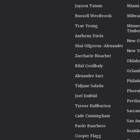
Jayson Tatum
Miami
Russell Westbrook
Milwa
Trae Young
Minne
Timbe
Anthony Davis
New Or
Shai Gilgeous-Alexander
New Y
Zaccharie Risacher
Oklah
Bilal Coulibaly
Orland
Alexandre Sarr
Philad
Tidjane Salaün
Phoeni
Joel Embiid
Portla
Tyrese Haliburton
Sacra
Cade Cunningham
San An
Paolo Banchero
Seattl
Cooper Flagg