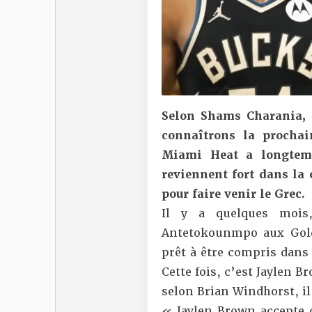
Selon
Shams Charania
,
connaîtrons la procha
Miami Heat a longtemps
reviennent fort dans la 
pour faire venir le Grec.
Il y a quelques mois
Antetokounmpo aux Gold
prêt à être compris dans 
Cette fois, c’est Jaylen 
selon
Brian Windhorst
, i
« Jaylen Brown accepte c