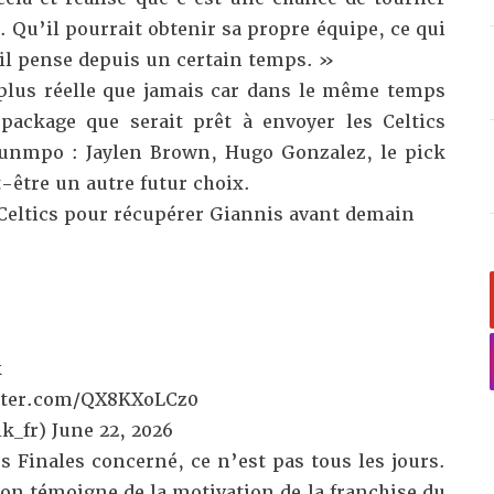
. Qu’il pourrait obtenir sa propre équipe, ce qui
 il pense depuis un certain temps. »
 plus réelle que jamais car dans le même temps
package que serait prêt à envoyer les Celtics
unmpo : Jaylen Brown, Hugo Gonzalez, le pick
t-être un autre futur choix.
 Celtics pour récupérer Giannis avant demain
k
itter.com/QX8KXoLCz0
k_fr)
June 22, 2026
 Finales concerné, ce n’est pas tous les jours.
on témoigne de la motivation de la franchise du