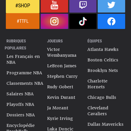
#SHOP
#TTFL
RUBRIQUES
JOUEURS
ÉQUIPES
POPULAIRES
Victor
Atlanta Hawks
Wembanyama
Les Français en
Boston Celtics
NBA
LeBron James
Brooklyn Nets
Programme NBA
Stephen Curry
Charlotte
Classements NBA
Rudy Gobert
Hornets
Salaires NBA
Kevin Durant
Chicago Bulls
Playoffs NBA
Ja Morant
Cleveland
Cavaliers
Dossiers NBA
Kyrie Irving
Dallas Mavericks
Encyclopédie
Luka Doncic