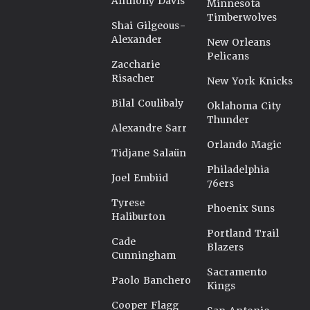
Anthony Davis
Minnesota
Timberwolves
Shai Gilgeous-
Alexander
New Orleans
Pelicans
Zaccharie
Risacher
New York Knicks
Bilal Coulibaly
Oklahoma City
Thunder
Alexandre Sarr
Orlando Magic
Tidjane Salaün
Philadelphia
Joel Embiid
76ers
Tyrese
Phoenix Suns
Haliburton
Portland Trail
Cade
Blazers
Cunningham
Sacramento
Paolo Banchero
Kings
Cooper Flagg