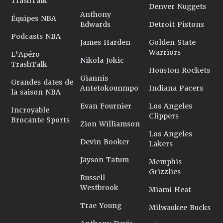
TrashTalk
Denver Nuggets
Anthony
Équipes NBA
Edwards
Detroit Pistons
Podcasts NBA
James Harden
Golden State
Warriors
L'Apéro
Nikola Jokic
TrashTalk
Houston Rockets
Giannis
Grandes dates de
Antetokounmpo
Indiana Pacers
la saison NBA
Evan Fournier
Los Angeles
Incroyable
Clippers
Brocante Sports
Zion Williamson
Los Angeles
Devin Booker
Lakers
Jayson Tatum
Memphis
Grizzlies
Russell
Westbrook
Miami Heat
Trae Young
Milwaukee Bucks