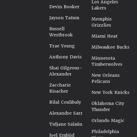
Los Angeles
Devin Booker
Lakers
Jayson Tatum
Memphis
Grizzlies
Russell
Westbrook
Miami Heat
Trae Young
Milwaukee Bucks
Anthony Davis
Minnesota
Timberwolves
Shai Gilgeous-
Alexander
New Orleans
Pelicans
Zaccharie
Risacher
New York Knicks
Bilal Coulibaly
Oklahoma City
Thunder
Alexandre Sarr
Orlando Magic
Tidjane Salaün
Philadelphia
Joel Embiid