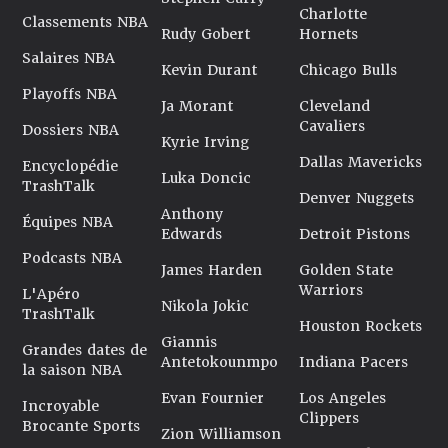
Charlotte
Classements NBA
Rudy Gobert
Hornets
Salaires NBA
Kevin Durant
Chicago Bulls
Playoffs NBA
Ja Morant
Cleveland
Cavaliers
Dossiers NBA
Kyrie Irving
Dallas Mavericks
Encyclopédie
Luka Doncic
TrashTalk
Denver Nuggets
Anthony
Équipes NBA
Edwards
Detroit Pistons
Podcasts NBA
James Harden
Golden State
Warriors
L'Apéro
Nikola Jokic
TrashTalk
Houston Rockets
Giannis
Grandes dates de
Antetokounmpo
Indiana Pacers
la saison NBA
Evan Fournier
Los Angeles
Incroyable
Clippers
Brocante Sports
Zion Williamson