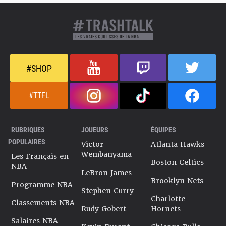
#SHOP
#TTFL
RUBRIQUES
JOUEURS
ÉQUIPES
POPULAIRES
Victor
Atlanta Hawks
Wembanyama
Les Français en
Boston Celtics
NBA
LeBron James
Brooklyn Nets
Programme NBA
Stephen Curry
Charlotte
Classements NBA
Rudy Gobert
Hornets
Salaires NBA