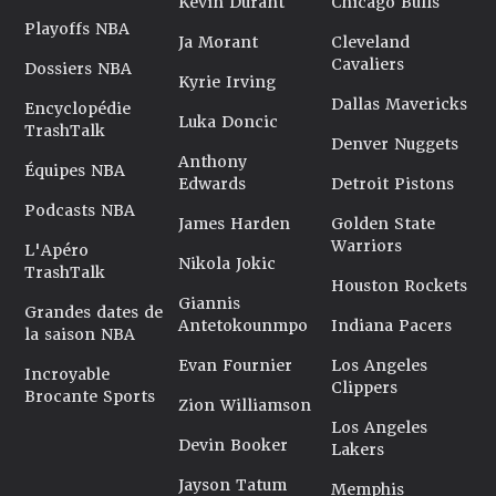
Kevin Durant
Chicago Bulls
Playoffs NBA
Ja Morant
Cleveland
Cavaliers
Dossiers NBA
Kyrie Irving
Dallas Mavericks
Encyclopédie
Luka Doncic
TrashTalk
Denver Nuggets
Anthony
Équipes NBA
Edwards
Detroit Pistons
Podcasts NBA
James Harden
Golden State
Warriors
L'Apéro
Nikola Jokic
TrashTalk
Houston Rockets
Giannis
Grandes dates de
Antetokounmpo
Indiana Pacers
la saison NBA
Evan Fournier
Los Angeles
Incroyable
Clippers
Brocante Sports
Zion Williamson
Los Angeles
Devin Booker
Lakers
Jayson Tatum
Memphis