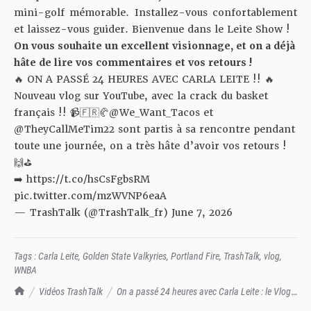
mini-golf mémorable.
Installez-vous confortablement
et laissez-vous guider. Bienvenue dans le Leite Show !
On vous souhaite un excellent visionnage, et on a déjà
hâte de lire vos commentaires et vos retours !
🔥 ON A PASSÉ 24 HEURES AVEC CARLA LEITE !! 🔥
Nouveau vlog sur YouTube, avec la crack du basket
français !! 📹🇫🇷🥐
@We_Want_Tacos
et
@TheyCallMeTim22
sont partis à sa rencontre pendant
toute une journée, on a très hâte d’avoir vos retours !
🙌⛳️
➡️
https://t.co/hsCsFgbsRM
pic.twitter.com/mzWVNP6eaA
— TrashTalk (@TrashTalk_fr)
June 7, 2026
Tags :
Carla Leite
,
Golden State Valkyries
,
Portland Fire
,
TrashTalk
,
vlog
,
WNBA
TrashTalk Actu NBA
Vidéos TrashTalk
On a passé 24 heures avec Carla Leite : le Vlog
TrashTalk !