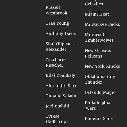
Grizzlies
Russell
Westbrook
Miami Heat
Trae Young
Milwaukee Bucks
Anthony Davis
Minnesota
Timberwolves
Shai Gilgeous-
Alexander
New Orleans
Pelicans
Zaccharie
Risacher
New York Knicks
Bilal Coulibaly
Oklahoma City
Thunder
Alexandre Sarr
Orlando Magic
Tidjane Salaün
Philadelphia
Joel Embiid
76ers
Tyrese
Phoenix Suns
Haliburton