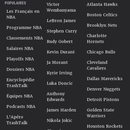
POPULAIRES
Victor
Atlanta Hawks
Wembanyama
Les Français en
Boston Celtics
NBA
LeBron James
Brooklyn Nets
Programme NBA
Stephen Curry
Charlotte
Classements NBA
Rudy Gobert
Hornets
Salaires NBA
Kevin Durant
Chicago Bulls
Playoffs NBA
Ja Morant
Cleveland
Cavaliers
Dossiers NBA
Kyrie Irving
Dallas Mavericks
Encyclopédie
Luka Doncic
TrashTalk
Denver Nuggets
Anthony
Équipes NBA
Edwards
Detroit Pistons
Podcasts NBA
James Harden
Golden State
Warriors
L'Apéro
Nikola Jokic
TrashTalk
Houston Rockets