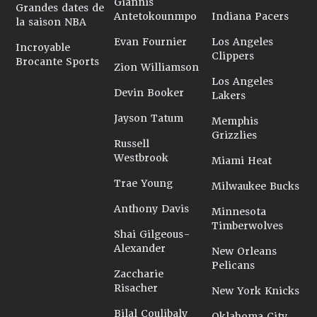
Giannis
Grandes dates de
Antetokounmpo
Indiana Pacers
la saison NBA
Evan Fournier
Los Angeles
Incroyable
Clippers
Brocante Sports
Zion Williamson
Los Angeles
Devin Booker
Lakers
Jayson Tatum
Memphis
Grizzlies
Russell
Westbrook
Miami Heat
Trae Young
Milwaukee Bucks
Anthony Davis
Minnesota
Timberwolves
Shai Gilgeous-
Alexander
New Orleans
Pelicans
Zaccharie
Risacher
New York Knicks
Bilal Coulibaly
Oklahoma City