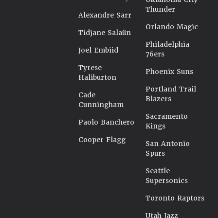
Thunder
Alexandre Sarr
Orlando Magic
Tidjane Salaün
Philadelphia
Joel Embiid
76ers
Tyrese
Phoenix Suns
Haliburton
Portland Trail
Cade
Blazers
Cunningham
Sacramento
Paolo Banchero
Kings
Cooper Flagg
San Antonio
Spurs
Seattle
Supersonics
Toronto Raptors
Utah Jazz