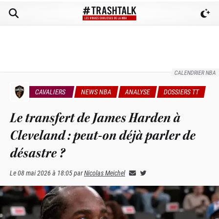
CALENDRIER NBA
CAVALIERS
NEWS NBA
ANALYSE
DOSSIERS TT
Le transfert de James Harden à
Cleveland : peut-on déjà parler de
désastre ?
Le
08 mai 2026 à 18:05
par
Nicolas Meichel