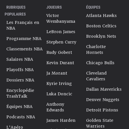
RUBRIQUES
JOUEURS
ÉQUIPES
POPULAIRES
Victor
Atlanta Hawks
Wembanyama
Les Français en
Boston Celtics
NBA
LeBron James
Brooklyn Nets
Programme NBA
Stephen Curry
Charlotte
Classements NBA
Rudy Gobert
Hornets
Salaires NBA
Kevin Durant
Chicago Bulls
Playoffs NBA
Ja Morant
Cleveland
Cavaliers
Dossiers NBA
Kyrie Irving
Dallas Mavericks
Encyclopédie
Luka Doncic
TrashTalk
Denver Nuggets
Anthony
Équipes NBA
Edwards
Detroit Pistons
Podcasts NBA
James Harden
Golden State
Warriors
L'Apéro