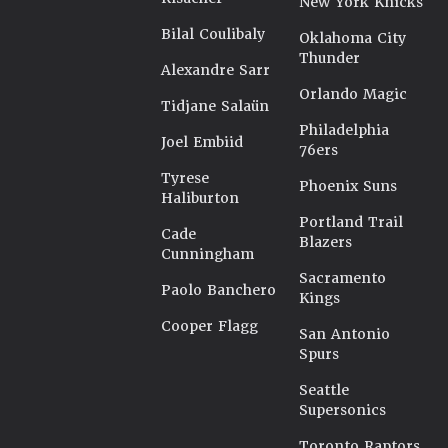
New York Knicks
Bilal Coulibaly
Oklahoma City
Thunder
Alexandre Sarr
Orlando Magic
Tidjane Salaün
Philadelphia
Joel Embiid
76ers
Tyrese
Phoenix Suns
Haliburton
Portland Trail
Cade
Blazers
Cunningham
Sacramento
Paolo Banchero
Kings
Cooper Flagg
San Antonio
Spurs
Seattle
Supersonics
Toronto Raptors