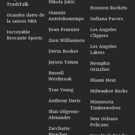
Nikola Jokic
TrashTalk
Houston Rockets
Giannis
Grandes dates de
Antetokounmpo
Indiana Pacers
la saison NBA
Evan Fournier
Los Angeles
Incroyable
Clippers
Brocante Sports
Zion Williamson
Los Angeles
Devin Booker
Lakers
Jayson Tatum
Memphis
Grizzlies
Russell
Westbrook
Miami Heat
Trae Young
Milwaukee Bucks
Anthony Davis
Minnesota
Timberwolves
Shai Gilgeous-
Alexander
New Orleans
Pelicans
Zaccharie
Risacher