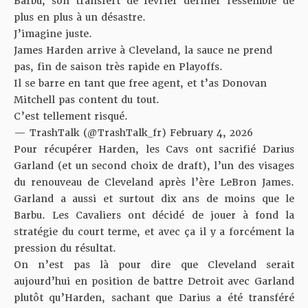
Barbu, son transfert de février dernier ressemble de
plus en plus à un désastre.
J’imagine juste.
James Harden arrive à Cleveland, la sauce ne prend
pas, fin de saison très rapide en Playoffs.
Il se barre en tant que free agent, et t’as Donovan
Mitchell pas content du tout.
C’est tellement risqué.
— TrashTalk (@TrashTalk_fr)
February 4, 2026
Pour récupérer Harden, les Cavs ont sacrifié Darius
Garland (et un second choix de draft), l’un des visages
du renouveau de Cleveland après l’ère LeBron James.
Garland a aussi et surtout dix ans de moins que le
Barbu. Les Cavaliers ont décidé de jouer à fond la
stratégie du court terme, et avec ça il y a forcément la
pression du résultat.
On n’est pas là pour dire que Cleveland serait
aujourd’hui en position de battre Detroit avec Garland
plutôt qu’Harden, sachant que Darius a été transféré