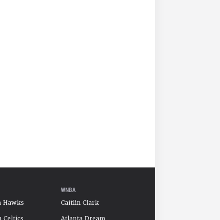
WNBA
a Hawks
Caitlin Clark
 Celtics
Atlanta Dream