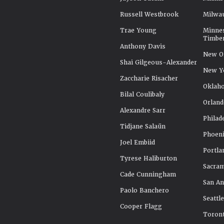
Russell Westbrook
Milwa
Trae Young
Minne
Timbe
Anthony Davis
New Or
Shai Gilgeous-Alexander
New Y
Zaccharie Risacher
Oklah
Bilal Coulibaly
Orland
Alexandre Sarr
Philad
Tidjane Salaün
Phoeni
Joel Embiid
Portla
Tyrese Haliburton
Sacra
Cade Cunningham
San An
Paolo Banchero
Seattl
Cooper Flagg
Toront