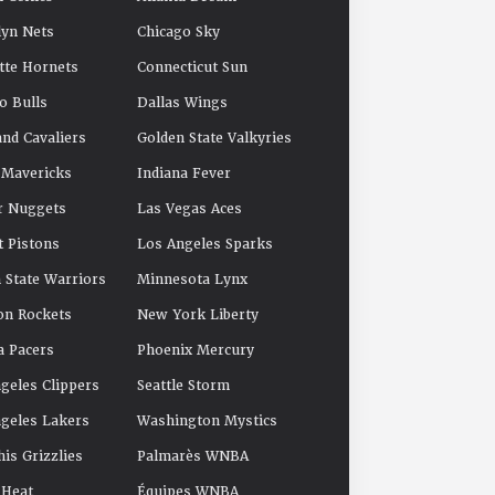
yn Nets
Chicago Sky
tte Hornets
Connecticut Sun
o Bulls
Dallas Wings
and Cavaliers
Golden State Valkyries
 Mavericks
Indiana Fever
r Nuggets
Las Vegas Aces
t Pistons
Los Angeles Sparks
 State Warriors
Minnesota Lynx
on Rockets
New York Liberty
a Pacers
Phoenix Mercury
geles Clippers
Seattle Storm
geles Lakers
Washington Mystics
s Grizzlies
Palmarès WNBA
 Heat
Équipes WNBA