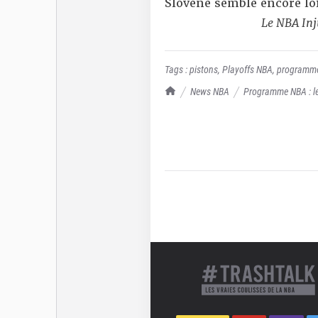
Slovène semble encore
lo
Le NBA Inj
Tags :
pistons
,
Playoffs NBA
,
programm
TrashTalk Actu NBA
News NBA
Programme NBA : les