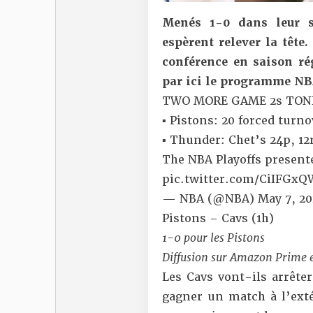
Menés 1-0 dans leur sé
espèrent relever la tête
conférence en saison rég
par ici le programme NBA
TWO MORE GAME 2s TON
▪️ Pistons: 20 forced turn
▪️ Thunder: Chet’s 24p, 1
The NBA Playoffs present
pic.twitter.com/CiIFGxQ
— NBA (@NBA)
May 7, 2
Pistons – Cavs (1h)
1-0 pour les Pistons
Diffusion sur Amazon Prime 
Les Cavs vont-ils arrêter
gagner un match à l’exté