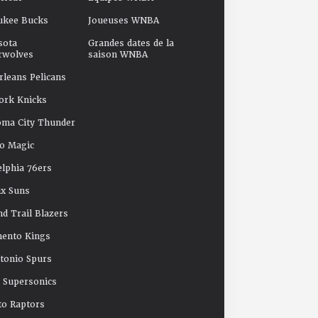
ukee Bucks
Joueuses WNBA
sota
Grandes dates de la
rwolves
saison WNBA
leans Pelicans
ork Knicks
oma City Thunder
o Magic
elphia 76ers
x Suns
nd Trail Blazers
mento Kings
tonio Spurs
e Supersonics
o Raptors