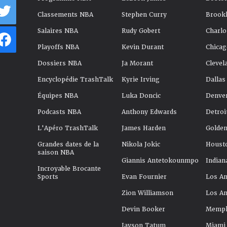
Classements NBA
Stephen Curry
Brookl
Salaires NBA
Rudy Gobert
Charlo
Playoffs NBA
Kevin Durant
Chicag
Dossiers NBA
Ja Morant
Clevel
Encyclopédie TrashTalk
Kyrie Irving
Dallas
Équipes NBA
Luka Doncic
Denve
Podcasts NBA
Anthony Edwards
Detroi
L'Apéro TrashTalk
James Harden
Golden
Grandes dates de la
Nikola Jokic
Houst
saison NBA
Giannis Antetokounmpo
Indian
Incroyable Brocante
Sports
Evan Fournier
Los An
Zion Williamson
Los An
Devin Booker
Memphi
Jayson Tatum
Miami