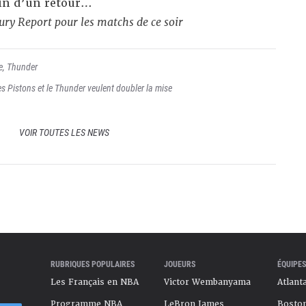
in d’un retour…
ury Report pour les matchs de ce soir
e
,
Thunder
 Pistons et le Thunder veulent doubler la mise
VOIR TOUTES LES NEWS
RUBRIQUES POPULAIRES
JOUEURS
ÉQUIPES
Les Français en NBA
Victor Wembanyama
Atlant
Programme NBA
LeBron James
Boston