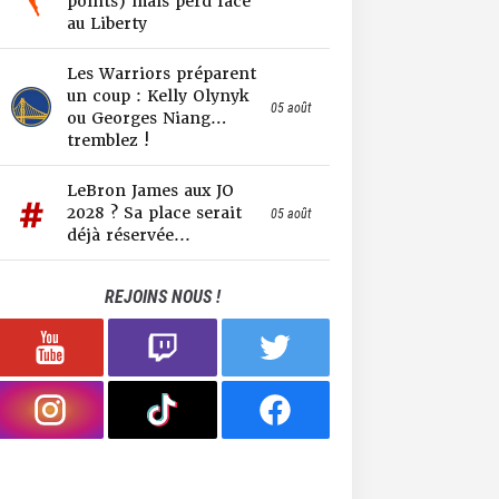
points) mais perd face
au Liberty
Les Warriors préparent
un coup : Kelly Olynyk
05 août
ou Georges Niang…
tremblez !
LeBron James aux JO
2028 ? Sa place serait
05 août
déjà réservée...
REJOINS NOUS !