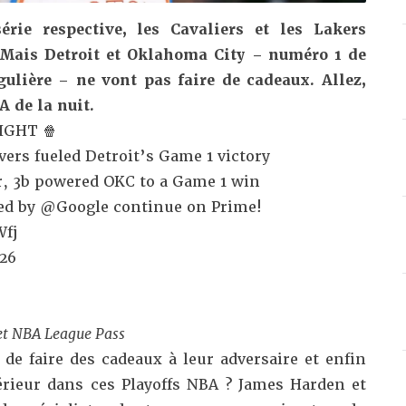
rie respective, les Cavaliers et les Lakers
. Mais Detroit et Oklahoma City – numéro 1 de
ulière – ne vont pas faire de cadeaux. Allez,
 de la nuit.
IGHT 🍿
overs fueled Detroit’s Game 1 victory
2r, 3b powered OKC to a Game 1 win
ed by
@Google
continue on Prime!
Wfj
026
et NBA League Pass
 de faire des cadeaux à leur adversaire et enfin
rieur dans ces Playoffs NBA ? James Harden et