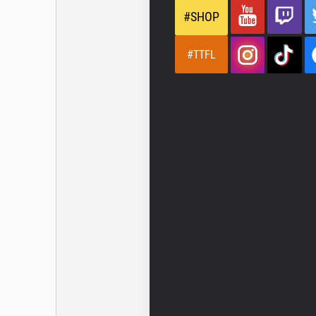
#SHOP
#TTFL