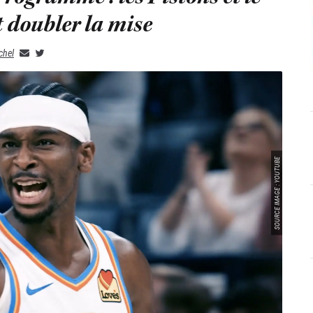
 doubler la mise
chel
SOURCE IMAGE : YOUTUBE