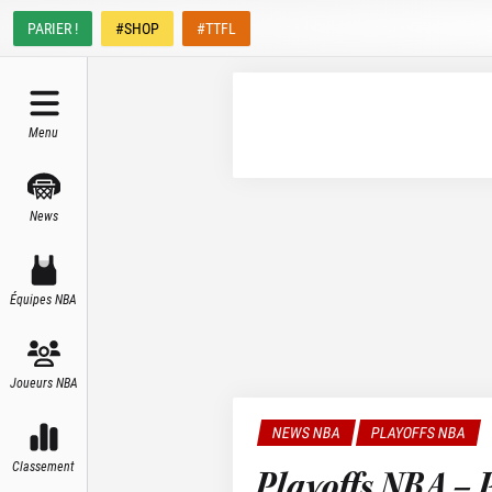
PARIER !
#SHOP
#TTFL
Menu
News
Équipes NBA
Joueurs NBA
NEWS NBA
PLAYOFFS NBA
Classement
Playoffs NBA – P