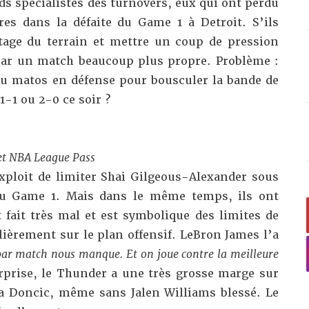
ds spécialistes des turnovers
, eux qui ont perdu
es dans la défaite du Game 1 à Detroit. S’ils
tage du terrain et mettre un coup de pression
par un match beaucoup plus propre. Problème :
 du matos en défense pour bousculer la bande de
1-1 ou 2-0 ce soir ?
et NBA League Pass
exploit de limiter Shai Gilgeous-Alexander sous
 au Game 1. Mais dans le même temps, ils ont
 fait très mal et est symbolique des limites de
lièrement sur le plan offensif.
LeBron James l’a
ar match nous manque. Et on joue contre la meilleure
rprise, le Thunder a une très grosse marge sur
a Doncic, même sans Jalen Williams blessé. Le