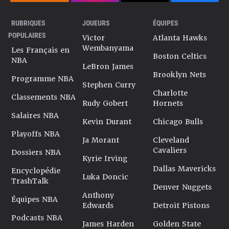
RUBRIQUES
JOUEURS
ÉQUIPES
POPULAIRES
Victor
Atlanta Hawks
Wembanyama
Les Français en
Boston Celtics
NBA
LeBron James
Brooklyn Nets
Programme NBA
Stephen Curry
Charlotte
Classements NBA
Rudy Gobert
Hornets
Salaires NBA
Kevin Durant
Chicago Bulls
Playoffs NBA
Ja Morant
Cleveland
Cavaliers
Dossiers NBA
Kyrie Irving
Dallas Mavericks
Encyclopédie
Luka Doncic
TrashTalk
Denver Nuggets
Anthony
Équipes NBA
Edwards
Detroit Pistons
Podcasts NBA
James Harden
Golden State