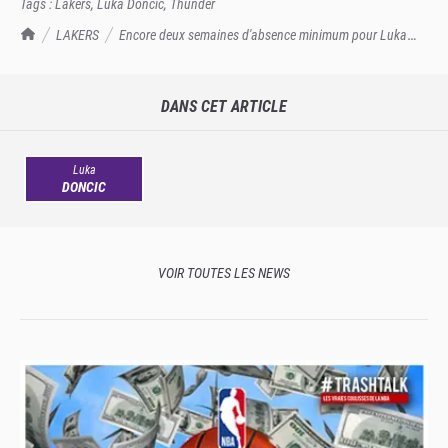
Tags :
Lakers
,
Luka Doncic
,
Thunder
TrashTalk Actu NBA
LAKERS
Encore deux semaines d'absence minimum pour Luka
Doncic ?
DANS CET ARTICLE
Luka
DONCIC
VOIR TOUTES LES NEWS