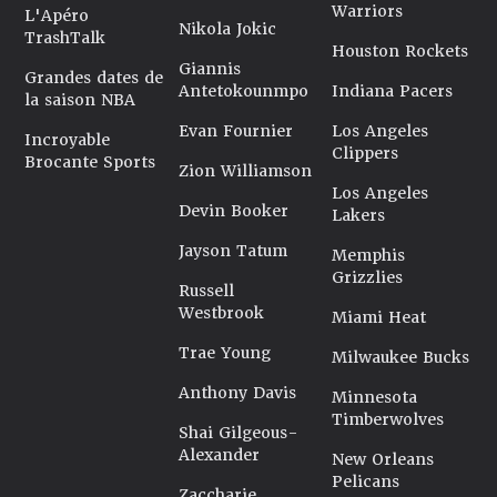
Warriors
L'Apéro
Nikola Jokic
TrashTalk
Houston Rockets
Giannis
Grandes dates de
Antetokounmpo
Indiana Pacers
la saison NBA
Evan Fournier
Los Angeles
Incroyable
Clippers
Brocante Sports
Zion Williamson
Los Angeles
Devin Booker
Lakers
Jayson Tatum
Memphis
Grizzlies
Russell
Westbrook
Miami Heat
Trae Young
Milwaukee Bucks
Anthony Davis
Minnesota
Timberwolves
Shai Gilgeous-
Alexander
New Orleans
Pelicans
Zaccharie