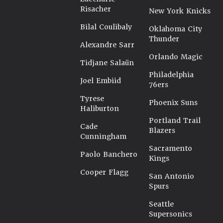
Risacher
New York Knicks
Bilal Coulibaly
Oklahoma City
Thunder
Alexandre Sarr
Orlando Magic
Tidjane Salaün
Philadelphia
Joel Embiid
76ers
Tyrese
Phoenix Suns
Haliburton
Portland Trail
Cade
Blazers
Cunningham
Sacramento
Paolo Banchero
Kings
Cooper Flagg
San Antonio
Spurs
Seattle
Supersonics