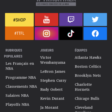
#SHOP
#TTFL
RUBRIQUES
JOUEURS
ÉQUIPES
POPULAIRES
Victor
Atlanta Hawks
Wembanyama
Les Français en
Boston Celtics
NBA
LeBron James
Brooklyn Nets
Programme NBA
Stephen Curry
Charlotte
Classements NBA
Rudy Gobert
Hornets
Salaires NBA
Kevin Durant
Chicago Bulls
Playoffs NBA
Ja Morant
Cleveland