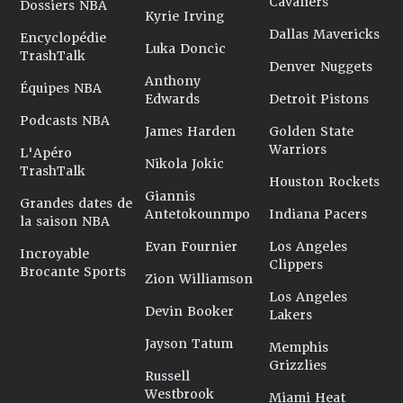
Cavaliers
Dossiers NBA
Kyrie Irving
Dallas Mavericks
Encyclopédie
Luka Doncic
TrashTalk
Denver Nuggets
Anthony
Équipes NBA
Edwards
Detroit Pistons
Podcasts NBA
James Harden
Golden State
Warriors
L'Apéro
Nikola Jokic
TrashTalk
Houston Rockets
Giannis
Grandes dates de
Antetokounmpo
Indiana Pacers
la saison NBA
Evan Fournier
Los Angeles
Incroyable
Clippers
Brocante Sports
Zion Williamson
Los Angeles
Devin Booker
Lakers
Jayson Tatum
Memphis
Grizzlies
Russell
Westbrook
Miami Heat