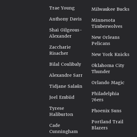
Trae Young
Milwaukee Bucks
Anthony Davis
Minnesota
Timberwolves
Shai Gilgeous-
Alexander
New Orleans
Pelicans
Zaccharie
Risacher
New York Knicks
Bilal Coulibaly
Oklahoma City
Thunder
Alexandre Sarr
Orlando Magic
Tidjane Salaün
Philadelphia
Joel Embiid
76ers
Tyrese
Phoenix Suns
Haliburton
Portland Trail
Cade
Blazers
Cunningham