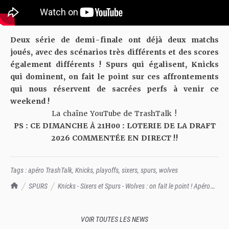
Deux série de demi-finale ont déjà deux matchs
joués, avec des scénarios très différents et des scores
également différents ! Spurs qui égalisent, Knicks
qui dominent, on fait le point sur ces affrontements
qui nous réservent de sacrées perfs à venir ce
weekend !
La chaîne YouTube de TrashTalk !
PS : CE DIMANCHE À 21H00 : LOTERIE DE LA DRAFT
2026 COMMENTÉE EN DIRECT !!
Tags :
apéro TrashTalk
,
Knicks
,
playoffs
,
sixers
,
spurs
,
wolves
TrashTalk Actu NBA
SPURS
Knicks - Sixers et Spurs - Wolves : on fait le point ! Apéro
TrashTalk
VOIR TOUTES LES NEWS