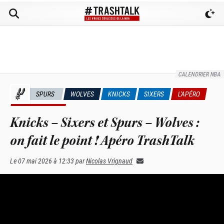
CALENDRIER NBA
SPURS
WOLVES
KNICKS
SIXERS
L'APÉRO
PLAYOFFS NBA
Knicks – Sixers et Spurs – Wolves :
on fait le point ! Apéro TrashTalk
Le
07 mai 2026 à 12:33
par
Nicolas Vrignaud