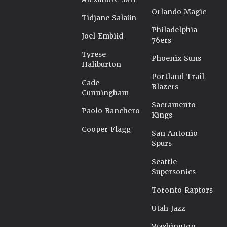
Orlando Magic
Tidjane Salaün
Philadelphia
Joel Embiid
76ers
Tyrese
Phoenix Suns
Haliburton
Portland Trail
Cade
Blazers
Cunningham
Sacramento
Paolo Banchero
Kings
Cooper Flagg
San Antonio
Spurs
Seattle
Supersonics
Toronto Raptors
Utah Jazz
Washington