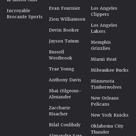
Evan Fournier
Los Angeles
Incroyable
Clippers
Brocante Sports
Zion Williamson
Los Angeles
Devin Booker
Lakers
Jayson Tatum
Memphis
Grizzlies
Russell
Westbrook
Miami Heat
Trae Young
Milwaukee Bucks
Anthony Davis
Minnesota
Timberwolves
Shai Gilgeous-
Alexander
New Orleans
Pelicans
Zaccharie
Risacher
New York Knicks
Bilal Coulibaly
Oklahoma City
Thunder
Alexandre Sarr