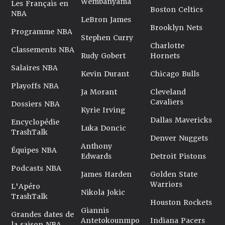
Wembanyama
Les Français en
Boston Celtics
NBA
LeBron James
Brooklyn Nets
Programme NBA
Stephen Curry
Charlotte
Classements NBA
Rudy Gobert
Hornets
Salaires NBA
Kevin Durant
Chicago Bulls
Playoffs NBA
Ja Morant
Cleveland
Cavaliers
Dossiers NBA
Kyrie Irving
Dallas Mavericks
Encyclopédie
Luka Doncic
TrashTalk
Denver Nuggets
Anthony
Équipes NBA
Edwards
Detroit Pistons
Podcasts NBA
James Harden
Golden State
Warriors
L'Apéro
Nikola Jokic
TrashTalk
Houston Rockets
Giannis
Grandes dates de
Antetokounmpo
Indiana Pacers
la saison NBA