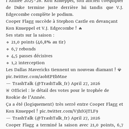
l’Année 2025-26. Kon Knueppel, son ancien coéquipier
de Duke termine juste derrière lui tandis que V.J.
Edgecombe complète le podium.
Cooper Flagg succède à Stephon Castle en devançant
Kon Knueppel et V.J. Edgecombe ! 🔥
Ses stats sur la saison :
🔹 21,0 points (46,8% au tir)
🔹 6,7 rebonds
🔹 4,5 passes décisives
🔹 1,2 interception
Les Dallas Mavericks tiennent un nouveau diamant ! 💎
pic.twitter.com/aobEPEbMne
— TrashTalk (@TrashTalk_fr)
April 27, 2026
🚨 Officiel : le détail des votes pour le trophée de
Rookie de l’Année.
Ça a été (logiquement) très serré entre Cooper Flagg et
Kon Knueppel !
pic.twitter.com/V3hfGjTLF9
— TrashTalk (@TrashTalk_fr)
April 27, 2026
Cooper Flagg a terminé la saison avec 21,0 points, 6,7