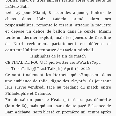
points, suivi de trois lancers francs après une faute de
LaMelo Ball.
126-125 pour Miami, 8 secondes à jouer, l’odeur de
chaos dans l’air. LaMelo prend alors ses
responsabilités, remonte le terrain, attaque la raquette
et dépose un délice de ballon dans le cercle. Miami
tente un dernier exploit, mais les joueurs de Caroline
du Nord reviennent parfaitement en défense et
contrent l’ultime tentative de Davion Mitchell.
Highlights de la fin de match
CE FINAL DE FOU 💀🥵
pic.twitter.com/Wxrli87opu
— TrashTalk (@TrashTalk_fr)
April 15, 2026
Ce sont finalement les Hornets qui s’imposent dans
une ambiance de folie, digne des Playoffs. Ils joueront
leur survie vendredi face au perdant du match entre
Philadelphie et Orlando.
Fin de saison pour le Heat, qui n’aura pas démérité
(loin de là), mais qui aura sans doute payé l’absence de
Bam Adebayo,
sorti blessé en première mi-temps après