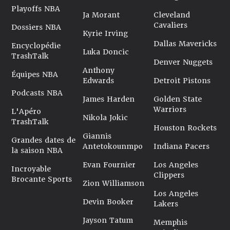
Playoffs NBA
Ja Morant
Cleveland
Cavaliers
Dossiers NBA
Kyrie Irving
Dallas Mavericks
Encyclopédie
Luka Doncic
TrashTalk
Denver Nuggets
Anthony
Équipes NBA
Edwards
Detroit Pistons
Podcasts NBA
James Harden
Golden State
Warriors
L'Apéro
Nikola Jokic
TrashTalk
Houston Rockets
Giannis
Grandes dates de
Antetokounmpo
Indiana Pacers
la saison NBA
Evan Fournier
Los Angeles
Incroyable
Clippers
Brocante Sports
Zion Williamson
Los Angeles
Devin Booker
Lakers
Jayson Tatum
Memphis