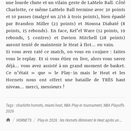
une lourde chute et un vilain geste de LaMelo Ball
. Côté
Charlotte, ce même LaMelo Ball termine avec 30 points
et 10 passes (malgré un 2/16 à trois points), bien épaulé
par Brandon Miller (23 points) et Moussa Diabaté (8
points, 15 rebonds). En face, Kel’el Ware (12 points, 19
rebonds, 5 contres) et Davion Mitchell (28 points)
auront tenté de maintenir le Heat à flot… en vain.
Si vous avez raté ce match, on vous en conjure : faites
vous le replay. Et si vous étiez en live, alors vous savez
déjà… vous avez assisté à un grand moment de basket.
Ce n’était « que » le Play-in mais le Heat et les
Hornets nous ont offert une bataille de TRÈS haut
niveau… merci, messieurs !
Tags :
charlotte hornets
,
miami heat
,
NBA Play-in tournament
,
NBA Playoffs
2026
TrashTalk Actu NBA
HORNETS
Play-in 2026 : les Hornets éliminent le Heat après un
match fou (127-126, a.p.)