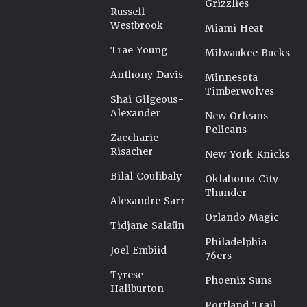
Grizzlies
Russell
Westbrook
Miami Heat
Trae Young
Milwaukee Bucks
Anthony Davis
Minnesota
Timberwolves
Shai Gilgeous-
Alexander
New Orleans
Pelicans
Zaccharie
Risacher
New York Knicks
Bilal Coulibaly
Oklahoma City
Thunder
Alexandre Sarr
Orlando Magic
Tidjane Salaün
Philadelphia
Joel Embiid
76ers
Tyrese
Phoenix Suns
Haliburton
Portland Trail