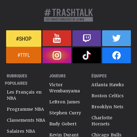
#SHOP
#TTFL
RUBRIQUES
JOUEURS
ÉQUIPES
POPULAIRES
Victor
Atlanta Hawks
Wembanyama
Les Français en
Boston Celtics
NBA
LeBron James
Brooklyn Nets
Programme NBA
Stephen Curry
Charlotte
Classements NBA
Rudy Gobert
Hornets
Salaires NBA
Kevin Durant
Chicago Bulls