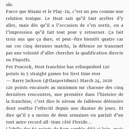
sûr.
Parce que Miami et le Play-In, c’est un peu comme une
relation toxique. Le Heat sait qu’il faut arrêter d’y
aller, mais dès qu’il a l’occasion de s’en sortir, on a
l’impression qu’il fait tout pour y retourner. Ça fait
trois ans que ça dure, et peut-être bientôt quatre car
sur ces cinq derniers matchs, la défense ne transmet
pas une volonté d’aller chercher la qualification directe
en Playoffs.
Per Peacock, Heat franchise has relinquished 120
points in 5 straight games for first time ever
— Barry Jackson (@flasportsbuzz)
March 24, 2026
120 points encaissés au minimum sur chacune des cinq
dernières rencontres, une première dans l’histoire de
la franchise, c’est dire le niveau de faiblesse défensive
dont souffre l’effectif depuis une dizaine de jours. Et
dire qu’il y a moins de deux semaines on parlait d’un
tout autre record all-time côté Floride…
L’idylle des 83 points de Bam semble déjà si loin, mais