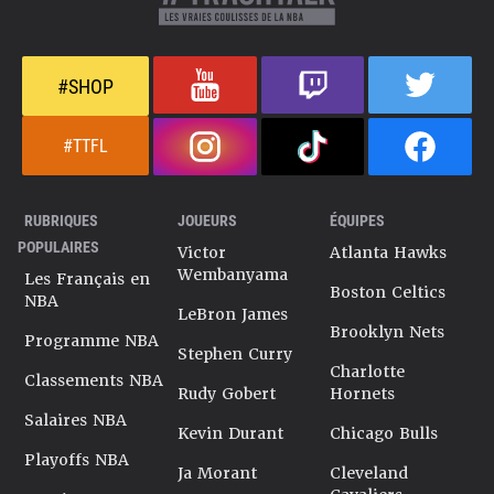
#SHOP
#TTFL
RUBRIQUES
JOUEURS
ÉQUIPES
POPULAIRES
Victor
Atlanta Hawks
Wembanyama
Les Français en
Boston Celtics
NBA
LeBron James
Brooklyn Nets
Programme NBA
Stephen Curry
Charlotte
Classements NBA
Rudy Gobert
Hornets
Salaires NBA
Kevin Durant
Chicago Bulls
Playoffs NBA
Ja Morant
Cleveland