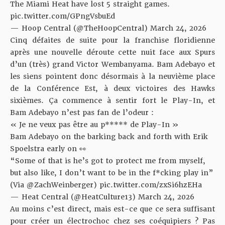
The Miami Heat have lost 5 straight games.
pic.twitter.com/GPngVsbuEd
— Hoop Central (@TheHoopCentral)
March 24, 2026
Cinq défaites de suite pour la franchise floridienne
après une nouvelle déroute cette nuit
face aux Spurs
d’un (très) grand Victor Wembanyama.
Bam Adebayo et
les siens pointent donc désormais à la neuvième place
de la Conférence Est, à deux victoires des Hawks
sixièmes. Ça commence à sentir fort le Play-In, et
Bam Adebayo n’est pas fan de l’odeur :
« Je ne veux pas être au p***** de Play-In »
Bam Adebayo on the barking back and forth with Erik
Spoelstra early on 👀
“Some of that is he’s got to protect me from myself,
but also like, I don’t want to be in the f*cking play in”
(Via
@ZachWeinberger
)
pic.twitter.com/zxSi6hzEHa
— Heat Central (@HeatCulture13)
March 24, 2026
Au moins c’est direct, mais est-ce que ce sera suffisant
pour créer un électrochoc chez ses coéquipiers ? Pas