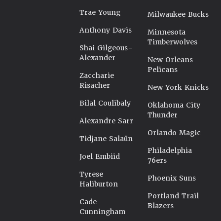
Trae Young
Milwaukee Bucks
Anthony Davis
Minnesota
Timberwolves
Shai Gilgeous-
Alexander
New Orleans
Pelicans
Zaccharie
Risacher
New York Knicks
Bilal Coulibaly
Oklahoma City
Thunder
Alexandre Sarr
Orlando Magic
Tidjane Salaün
Philadelphia
Joel Embiid
76ers
Tyrese
Phoenix Suns
Haliburton
Portland Trail
Cade
Blazers
Cunningham