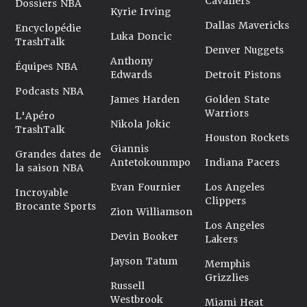
Cavaliers
Dossiers NBA
Kyrie Irving
Dallas Mavericks
Encyclopédie
Luka Doncic
TrashTalk
Denver Nuggets
Anthony
Équipes NBA
Edwards
Detroit Pistons
Podcasts NBA
James Harden
Golden State
Warriors
L'Apéro
Nikola Jokic
TrashTalk
Houston Rockets
Giannis
Grandes dates de
Antetokounmpo
Indiana Pacers
la saison NBA
Evan Fournier
Los Angeles
Incroyable
Clippers
Brocante Sports
Zion Williamson
Los Angeles
Devin Booker
Lakers
Jayson Tatum
Memphis
Grizzlies
Russell
Westbrook
Miami Heat