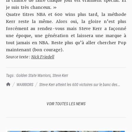
la chance de faire chaque jour est vraiment spécial. Et
je suis très chanceux. »
Quatre titres NBA et 600 wins plus tard, la méthode
Kerr reste la même. Alors oui, la gloire n’est plus
forcément au rendez-vous mais Steve Kerr a façonné
une époque, une génération et laissera une marque à
tout jamais en NBA. Reste plus qu’à aller chercher Pop
maintenant (bon courage).
Source texte :
Nick Friedell
Tags :
Golden State Warriors
,
Steve Kerr
TrashTalk Actu NBA
WARRIORS
Steve Kerr atteint les 600 victoires sur le banc des
Warriors
VOIR TOUTES LES NEWS