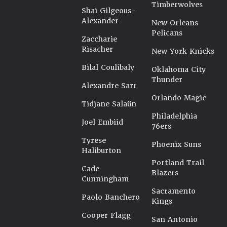
Timberwolves
Shai Gilgeous-
Alexander
New Orleans
Pelicans
Zaccharie
Risacher
New York Knicks
Bilal Coulibaly
Oklahoma City
Thunder
Alexandre Sarr
Orlando Magic
Tidjane Salaün
Philadelphia
Joel Embiid
76ers
Tyrese
Phoenix Suns
Haliburton
Portland Trail
Cade
Blazers
Cunningham
Sacramento
Paolo Banchero
Kings
Cooper Flagg
San Antonio