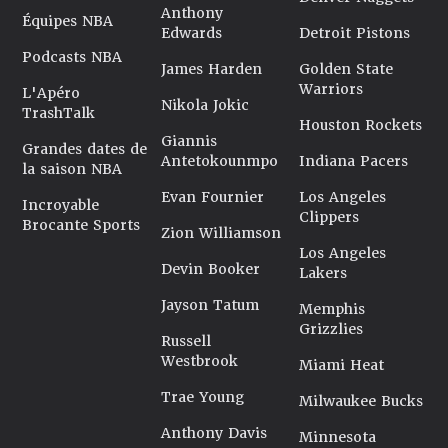
Anthony
Équipes NBA
Edwards
Detroit Pistons
Podcasts NBA
James Harden
Golden State
Warriors
L'Apéro
Nikola Jokic
TrashTalk
Houston Rockets
Giannis
Grandes dates de
Antetokounmpo
Indiana Pacers
la saison NBA
Evan Fournier
Los Angeles
Incroyable
Clippers
Brocante Sports
Zion Williamson
Los Angeles
Devin Booker
Lakers
Jayson Tatum
Memphis
Grizzlies
Russell
Westbrook
Miami Heat
Trae Young
Milwaukee Bucks
Anthony Davis
Minnesota