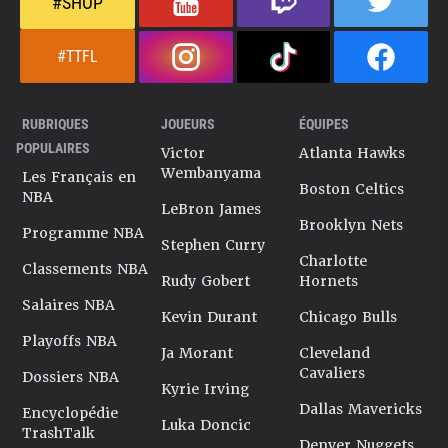
#SHOP
#TTFL
RUBRIQUES
JOUEURS
ÉQUIPES
POPULAIRES
Victor
Atlanta Hawks
Wembanyama
Les Français en
Boston Celtics
NBA
LeBron James
Brooklyn Nets
Programme NBA
Stephen Curry
Charlotte
Classements NBA
Rudy Gobert
Hornets
Salaires NBA
Kevin Durant
Chicago Bulls
Playoffs NBA
Ja Morant
Cleveland
Cavaliers
Dossiers NBA
Kyrie Irving
Dallas Mavericks
Encyclopédie
Luka Doncic
TrashTalk
Denver Nuggets