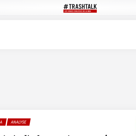
BA
ANALYSE