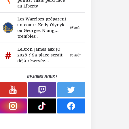
points) mais perd face
au Liberty
Les Warriors préparent
un coup : Kelly Olynyk
05 août
ou Georges Niang…
tremblez !
LeBron James aux JO
2028 ? Sa place serait
05 août
déjà réservée...
REJOINS NOUS !