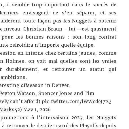
, il semble trop important dans le succès de
erniers envisagent de s’en séparer, et ses
aideront toute façon pas les Nuggets à obtenir
 niveau. Christian Braun – lui – est quasiment
s pour les bonnes raisons : son long contrat
ante refroidira n’importe quelle équipe.
ession en interne chez certains jeunes, comme
n Holmes, on voit mal quelles sont les vraies
ir durablement, et retrouver un statut qui
 ambitions.
teresting offseason in Denver.
 Peyton Watson, Spencer Jones and Tim
kely can’t afford)
pic.twitter.com/lWWcdeJ7tQ
Marks42)
May 1, 2026
prometteur à l’intersaison 2025, les Nuggets
 à retrouver le dernier carré des Playoffs depuis