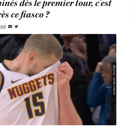
inés dès le premier tour, c’est
ès ce fiasco ?
chel
SOURCE IMAGE : YOUTUBE