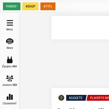
PARIER !
#SHOP
#TTFL
Menu
News
Équipes NBA
Joueurs NBA
NUGGETS
PLAYOFFS N
Classement