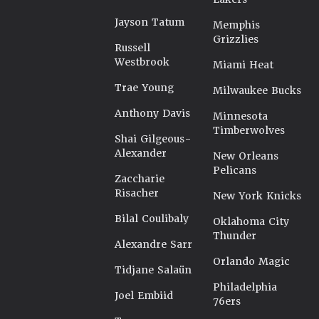
Jayson Tatum
Memphis
Grizzlies
Russell
Westbrook
Miami Heat
Trae Young
Milwaukee Bucks
Anthony Davis
Minnesota
Timberwolves
Shai Gilgeous-
Alexander
New Orleans
Pelicans
Zaccharie
Risacher
New York Knicks
Bilal Coulibaly
Oklahoma City
Thunder
Alexandre Sarr
Orlando Magic
Tidjane Salaün
Philadelphia
Joel Embiid
76ers