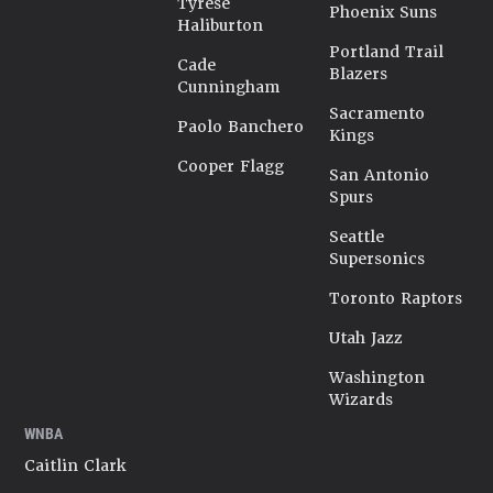
Tyrese
Phoenix Suns
Haliburton
Portland Trail
Cade
Blazers
Cunningham
Sacramento
Paolo Banchero
Kings
Cooper Flagg
San Antonio
Spurs
Seattle
Supersonics
Toronto Raptors
Utah Jazz
Washington
Wizards
WNBA
Caitlin Clark