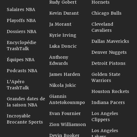
Rudy Gobert
Hornets
Salaires NBA
Kevin Durant
Chicago Bulls
Playoffs NBA
Ja Morant
Cleveland
Cavaliers
Dossiers NBA
Kyrie Irving
Dallas Mavericks
Encyclopédie
Luka Doncic
TrashTalk
Denver Nuggets
Anthony
Équipes NBA
Edwards
Detroit Pistons
Podcasts NBA
James Harden
Golden State
Warriors
L'Apéro
Nikola Jokic
TrashTalk
Houston Rockets
Giannis
Grandes dates de
Antetokounmpo
Indiana Pacers
la saison NBA
Evan Fournier
Los Angeles
Incroyable
Clippers
Brocante Sports
Zion Williamson
Los Angeles
Devin Booker
Lakers