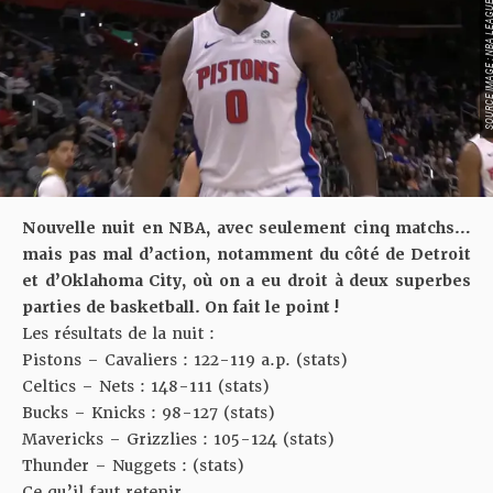
SOURCE IMAGE : NBA LEAG
Nouvelle nuit en NBA, avec seulement cinq matchs…
mais pas mal d’action, notamment du côté de Detroit
et d’Oklahoma City, où on a eu droit à deux superbes
parties de basketball. On fait le point !
Les résultats de la nuit :
Pistons – Cavaliers : 122-119 a.p. (
stats
)
Celtics – Nets : 148-111 (
stats
)
Bucks – Knicks : 98-127 (
stats
)
Mavericks – Grizzlies : 105-124 (
stats
)
Thunder – Nuggets : (
stats
)
Ce qu’il faut retenir