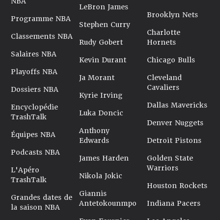
NBA
LeBron James
Brooklyn Nets
Programme NBA
Stephen Curry
Charlotte
Classements NBA
Rudy Gobert
Hornets
Salaires NBA
Kevin Durant
Chicago Bulls
Playoffs NBA
Ja Morant
Cleveland
Cavaliers
Dossiers NBA
Kyrie Irving
Dallas Mavericks
Encyclopédie
Luka Doncic
TrashTalk
Denver Nuggets
Anthony
Équipes NBA
Edwards
Detroit Pistons
Podcasts NBA
James Harden
Golden State
Warriors
L'Apéro
Nikola Jokic
TrashTalk
Houston Rockets
Giannis
Grandes dates de
Antetokounmpo
Indiana Pacers
la saison NBA