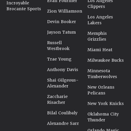
Evan Fournier
Los Angeles
Incroyable
Clippers
Brocante Sports
Zion Williamson
Los Angeles
Devin Booker
Lakers
Jayson Tatum
Memphis
Grizzlies
Russell
Westbrook
Miami Heat
Trae Young
Milwaukee Bucks
Anthony Davis
Minnesota
Timberwolves
Shai Gilgeous-
Alexander
New Orleans
Pelicans
Zaccharie
Risacher
New York Knicks
Bilal Coulibaly
Oklahoma City
Thunder
Alexandre Sarr
Orlando Magic