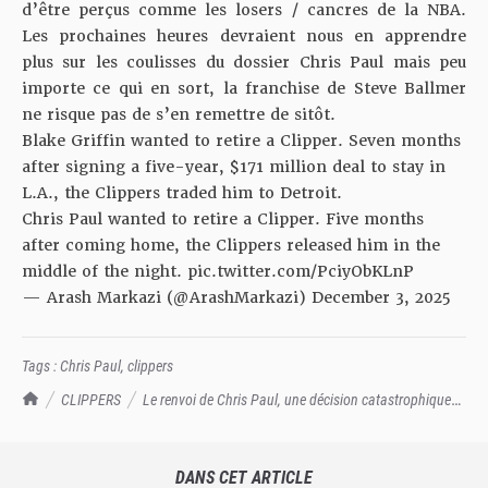
d’être perçus comme les losers / cancres de la NBA.
Les prochaines heures devraient nous en apprendre
plus sur les coulisses du dossier Chris Paul mais peu
importe ce qui en sort, la franchise de Steve Ballmer
ne risque pas de s’en remettre de sitôt.
Blake Griffin wanted to retire a Clipper. Seven months
after signing a five-year, $171 million deal to stay in
L.A., the Clippers traded him to Detroit.
Chris Paul wanted to retire a Clipper. Five months
after coming home, the Clippers released him in the
middle of the night.
pic.twitter.com/PciyObKLnP
— Arash Markazi (@ArashMarkazi)
December 3, 2025
Tags :
Chris Paul
,
clippers
TrashTalk Actu NBA
CLIPPERS
Le renvoi de Chris Paul, une décision catastrophique
pour l'image des Clippers
DANS CET ARTICLE