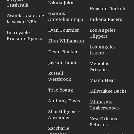
Nikola Jokic
TrashTalk
Houston Rockets
Giannis
Grandes dates de
Antetokounmpo
Indiana Pacers
la saison NBA
Evan Fournier
Los Angeles
Incroyable
Clippers
Brocante Sports
Zion Williamson
Los Angeles
Devin Booker
Lakers
Jayson Tatum
Memphis
Grizzlies
Russell
Westbrook
Miami Heat
Trae Young
Milwaukee Bucks
Anthony Davis
Minnesota
Timberwolves
Shai Gilgeous-
Alexander
New Orleans
Pelicans
Zaccharie