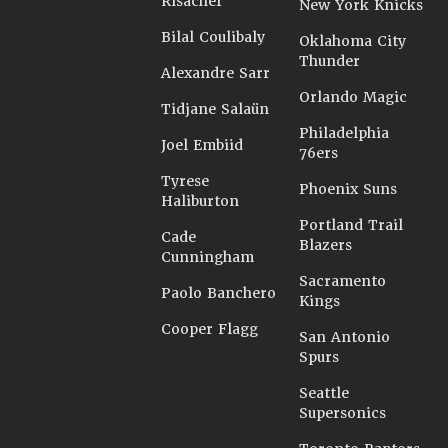
Risacher
New York Knicks
Bilal Coulibaly
Oklahoma City
Thunder
Alexandre Sarr
Orlando Magic
Tidjane Salaün
Philadelphia
Joel Embiid
76ers
Tyrese
Phoenix Suns
Haliburton
Portland Trail
Cade
Blazers
Cunningham
Sacramento
Paolo Banchero
Kings
Cooper Flagg
San Antonio
Spurs
Seattle
Supersonics