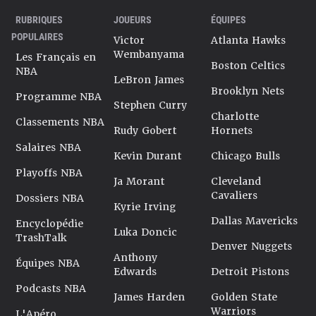
RUBRIQUES
JOUEURS
ÉQUIPES
POPULAIRES
Victor
Atlanta Hawks
Wembanyama
Les Français en
Boston Celtics
NBA
LeBron James
Brooklyn Nets
Programme NBA
Stephen Curry
Charlotte
Classements NBA
Rudy Gobert
Hornets
Salaires NBA
Kevin Durant
Chicago Bulls
Playoffs NBA
Ja Morant
Cleveland
Cavaliers
Dossiers NBA
Kyrie Irving
Dallas Mavericks
Encyclopédie
Luka Doncic
TrashTalk
Denver Nuggets
Anthony
Équipes NBA
Edwards
Detroit Pistons
Podcasts NBA
James Harden
Golden State
Warriors
L'Apéro