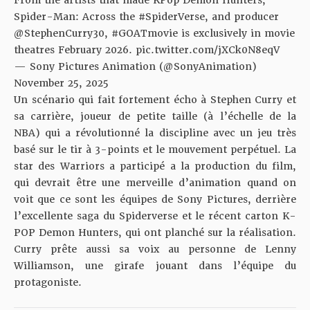
From the artists that made KPop Demon Hunters,
Spider-Man: Across the
#SpiderVerse
, and producer
@StephenCurry30
,
#GOATmovie
is exclusively in movie
theatres February 2026.
pic.twitter.com/jXCk0N8eqV
— Sony Pictures Animation (@SonyAnimation)
November 25, 2025
Un scénario qui fait fortement écho à Stephen Curry et
sa carrière, joueur de petite taille (à l’échelle de la
NBA) qui a révolutionné la discipline avec un jeu très
basé sur le tir à 3-points et le mouvement perpétuel. La
star des Warriors a participé a la production du film,
qui devrait être une merveille d’animation quand on
voit que ce sont les équipes de Sony Pictures, derrière
l’excellente saga du Spiderverse et le récent carton K-
POP Demon Hunters, qui ont planché sur la réalisation.
Curry prête aussi sa voix au personne de Lenny
Williamson, une girafe jouant dans l’équipe du
protagoniste.