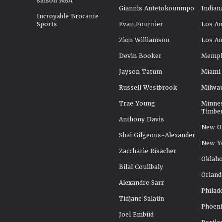
saison NBA
Giannis Antetokounmpo
Indian
Incroyable Brocante
Sports
Evan Fournier
Los An
Zion Williamson
Los An
Devin Booker
Memphi
Jayson Tatum
Miami
Russell Westbrook
Milwa
Trae Young
Minne
Timbe
Anthony Davis
New Or
Shai Gilgeous-Alexander
New Y
Zaccharie Risacher
Oklah
Bilal Coulibaly
Orland
Alexandre Sarr
Philad
Tidjane Salaün
Phoeni
Joel Embiid