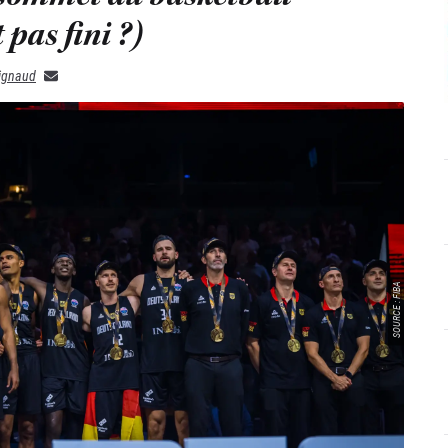
 pas fini ?)
rignaud
SOURCE : FIBA