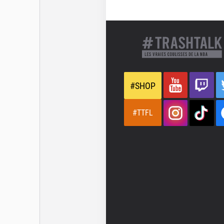
#SHOP
#TTFL