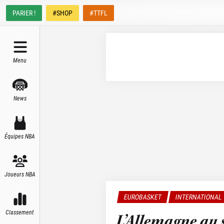
PARIER !
#SHOP
#TTFL
Menu
News
Équipes NBA
Joueurs NBA
EUROBASKET
INTERNATIONAL
Classement
L’Allemagne au