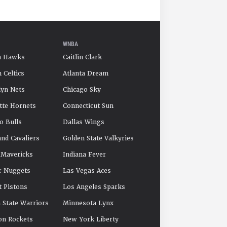
WNBA
a Hawks
Caitlin Clark
 Celtics
Atlanta Dream
yn Nets
Chicago Sky
tte Hornets
Connecticut Sun
o Bulls
Dallas Wings
and Cavaliers
Golden State Valkyries
 Mavericks
Indiana Fever
r Nuggets
Las Vegas Aces
t Pistons
Los Angeles Sparks
 State Warriors
Minnesota Lynx
on Rockets
New York Liberty