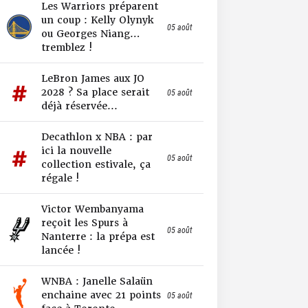
Les Warriors préparent
un coup : Kelly Olynyk
05 août
ou Georges Niang…
tremblez !
LeBron James aux JO
2028 ? Sa place serait
05 août
déjà réservée...
Decathlon x NBA : par
ici la nouvelle
05 août
collection estivale, ça
régale !
Victor Wembanyama
reçoit les Spurs à
05 août
Nanterre : la prépa est
lancée !
WNBA : Janelle Salaün
enchaine avec 21 points
05 août