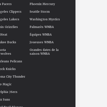
a Pacers
Phoenix Mercury
geles Clippers
Seattle Storm
geles Lakers
Washington Mystics
s Grizzlies
Palmarès WNBA
 Heat
Équipes WNBA
ukee Bucks
Joueuses WNBA
sota
Grandes dates de la
rwolves
saison WNBA
leans Pelicans
ork Knicks
oma City Thunder
o Magic
elphia 76ers
x Suns