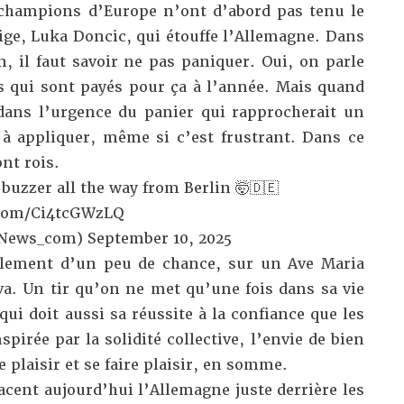
 champions d’Europe n’ont d’abord pas tenu le
ige, Luka Doncic, qui étouffe l’Allemagne. Dans
, il faut savoir ne pas paniquer. Oui, on parle
s qui sont payés pour ça à l’année. Mais quand
ans l’urgence du panier qui rapprocherait un
à appliquer, même si c’est frustrant. Dans ce
nt rois.
 buzzer all the way from Berlin 🤯🇩🇪
.com/Ci4tcGWzLQ
tNews_com)
September 10, 2025
galement d’un peu de chance, sur un Ave Maria
va. Un tir qu’on ne met qu’une fois dans sa vie
ui doit aussi sa réussite à la confiance que les
pirée par la solidité collective, l’envie de bien
e plaisir et se faire plaisir, en somme.
cent aujourd’hui l’Allemagne juste derrière les