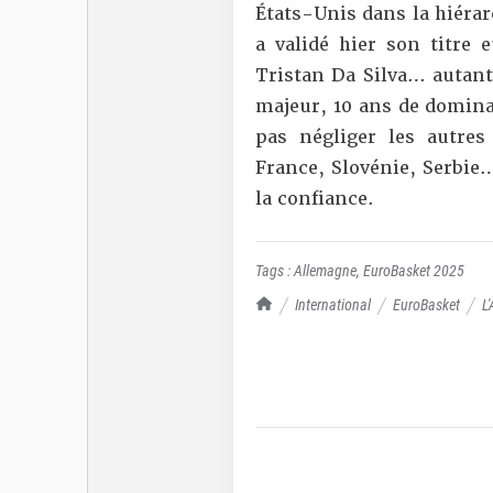
États-Unis dans la hiérar
a validé hier son titre 
Tristan Da Silva… autant
majeur, 10 ans de dominat
pas négliger les autres
France, Slovénie, Serbie
la confiance.
Tags :
Allemagne
,
EuroBasket 2025
TrashTalk Actu NBA
International
EuroBasket
L