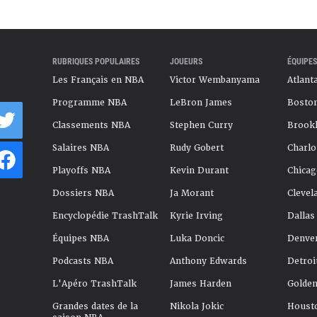
RUBRIQUES POPULAIRES
JOUEURS
ÉQUIPES
Les Français en NBA
Victor Wembanyama
Atlant
Programme NBA
LeBron James
Boston
Classements NBA
Stephen Curry
Brookl
Salaires NBA
Rudy Gobert
Charlo
Playoffs NBA
Kevin Durant
Chicag
Dossiers NBA
Ja Morant
Clevel
Encyclopédie TrashTalk
Kyrie Irving
Dallas
Équipes NBA
Luka Doncic
Denve
Podcasts NBA
Anthony Edwards
Detroi
L'Apéro TrashTalk
James Harden
Golden
Grandes dates de la
Nikola Jokic
Houst