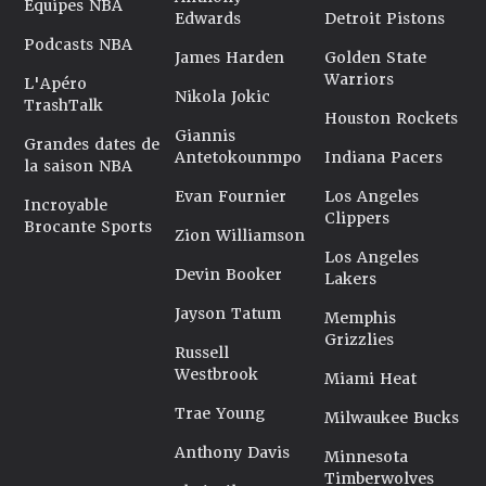
Équipes NBA
Edwards
Detroit Pistons
Podcasts NBA
James Harden
Golden State
Warriors
L'Apéro
Nikola Jokic
TrashTalk
Houston Rockets
Giannis
Grandes dates de
Antetokounmpo
Indiana Pacers
la saison NBA
Evan Fournier
Los Angeles
Incroyable
Clippers
Brocante Sports
Zion Williamson
Los Angeles
Devin Booker
Lakers
Jayson Tatum
Memphis
Grizzlies
Russell
Westbrook
Miami Heat
Trae Young
Milwaukee Bucks
Anthony Davis
Minnesota
Timberwolves