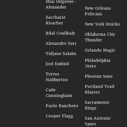
Shai Gilgeous-
Alexander
New Orleans
Pelicans
Zaccharie
Risacher
New York Knicks
Bilal Coulibaly
Oklahoma City
Thunder
Alexandre Sarr
Orlando Magic
Tidjane Salaün
Philadelphia
Joel Embiid
76ers
Tyrese
Phoenix Suns
Haliburton
Portland Trail
Cade
Blazers
Cunningham
Sacramento
Paolo Banchero
Kings
Cooper Flagg
San Antonio
Spurs