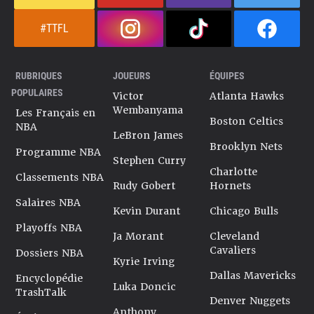
#TTFL
RUBRIQUES
JOUEURS
ÉQUIPES
POPULAIRES
Victor
Atlanta Hawks
Wembanyama
Les Français en
Boston Celtics
NBA
LeBron James
Brooklyn Nets
Programme NBA
Stephen Curry
Charlotte
Classements NBA
Rudy Gobert
Hornets
Salaires NBA
Kevin Durant
Chicago Bulls
Playoffs NBA
Ja Morant
Cleveland
Cavaliers
Dossiers NBA
Kyrie Irving
Dallas Mavericks
Encyclopédie
Luka Doncic
TrashTalk
Denver Nuggets
Anthony