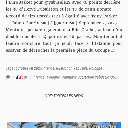
l’EuroBasket pour
@yabusele28
avec 36 points derrière
les 39 d’Hervé Dubuisson et les 38 de Yann Bonato.
Record de tirs réussis (12) à égalité avec Tony Parker
— Julien Guerineau (@jguerineau)
September 2, 2025
Mention spéciale également à Elie Okobo, auteur d’un
double-double à 14 points et 10 passes. Maintenant il
faudra conclure tout ça jeudi face à l’Islande pour
essayer de décrocher la première place du Groupe D.
Tags :
EuroBasket 2025
,
France
,
Guerschon Yabusele
,
Pologne
TrashTalk Actu NBA
🇫🇷 EDF
France - Pologne : capitaine Guerschon Yabusele (36
points) s'est réveillé !
VOIR TOUTES LES NEWS