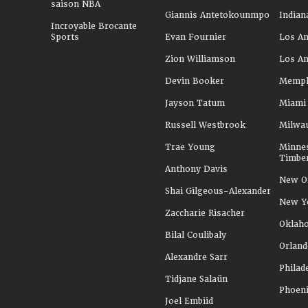
saison NBA
Giannis Antetokounmpo
Indian
Incroyable Brocante
Sports
Evan Fournier
Los An
Zion Williamson
Los An
Devin Booker
Memphi
Jayson Tatum
Miami
Russell Westbrook
Milwa
Trae Young
Minne
Timbe
Anthony Davis
New Or
Shai Gilgeous-Alexander
New Y
Zaccharie Risacher
Oklah
Bilal Coulibaly
Orland
Alexandre Sarr
Philad
Tidjane Salaün
Phoeni
Joel Embiid