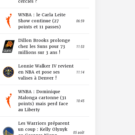
cercles ?
WNBA : le Carla Leite
Show continue (27
06:59
points et 11 passes)
Dillon Brooks prolonge
chez les Suns pour 73
11:53
millions sur 3 ans !
Lonnie Walker IV revient
en NBA et pose ses
11:14
valises à Denver !
WNBA : Dominique
Malonga cartonne (31
10:45
points) mais perd face
au Liberty
Les Warriors préparent
un coup : Kelly Olynyk
05 août