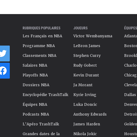
RUBRIQUES POPULAIRES
JOUEURS
ÉQUIPES
Les Français en NBA
Victor Wembanyama
Atlant
Programme NBA
LeBron James
Boston
Classements NBA
Stephen Curry
Brookl
Salaires NBA
Rudy Gobert
Charlo
Playoffs NBA
Kevin Durant
Chicag
Dossiers NBA
Ja Morant
Clevel
Encyclopédie TrashTalk
Kyrie Irving
Dallas
Équipes NBA
Luka Doncic
Denve
Podcasts NBA
Anthony Edwards
Detroi
L'Apéro TrashTalk
James Harden
Golden
Grandes dates de la
Nikola Jokic
Houst