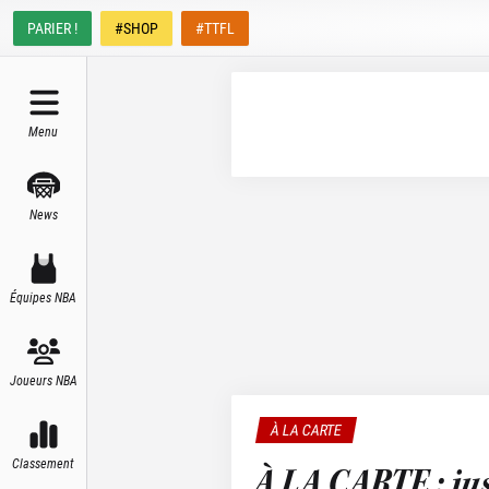
PARIER !
#SHOP
#TTFL
Menu
News
Équipes NBA
Joueurs NBA
À LA CARTE
Classement
À LA CARTE : jus