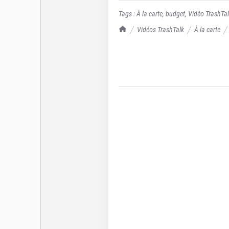
Tags :
À la carte
,
budget
,
Vidéo TrashTa
TrashTalk Actu NBA
Vidéos TrashTalk
À la carte