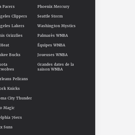
a Pacers
Phoenix Mercury
geles Clippers
Seattle Storm
geles Lakers
Washington Mystics
s Grizzlies
Palmarès WNBA
 Heat
Équipes WNBA
ukee Bucks
Joueuses WNBA
sota
Grandes dates de la
rwolves
saison WNBA
leans Pelicans
ork Knicks
oma City Thunder
o Magic
elphia 76ers
x Suns