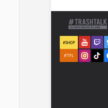
#SHOP
#TTFL