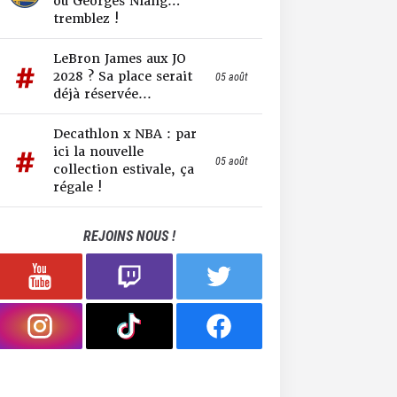
ou Georges Niang…
tremblez !
LeBron James aux JO
2028 ? Sa place serait
05 août
déjà réservée...
Decathlon x NBA : par
ici la nouvelle
05 août
collection estivale, ça
régale !
REJOINS NOUS !