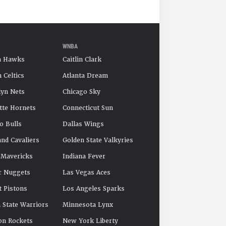
WNBA
a Hawks
Caitlin Clark
 Celtics
Atlanta Dream
yn Nets
Chicago Sky
tte Hornets
Connecticut Sun
o Bulls
Dallas Wings
and Cavaliers
Golden State Valkyries
 Mavericks
Indiana Fever
r Nuggets
Las Vegas Aces
t Pistons
Los Angeles Sparks
 State Warriors
Minnesota Lynx
on Rockets
New York Liberty