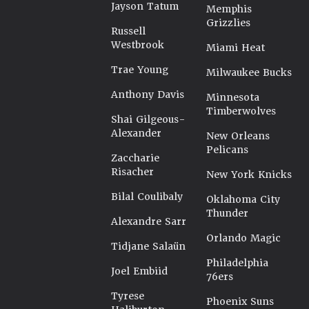
Jayson Tatum
Memphis
Grizzlies
Russell
Westbrook
Miami Heat
Trae Young
Milwaukee Bucks
Anthony Davis
Minnesota
Timberwolves
Shai Gilgeous-
Alexander
New Orleans
Pelicans
Zaccharie
Risacher
New York Knicks
Bilal Coulibaly
Oklahoma City
Thunder
Alexandre Sarr
Orlando Magic
Tidjane Salaün
Philadelphia
Joel Embiid
76ers
Tyrese
Phoenix Suns