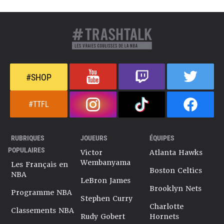
#SHOP
#TTFL
RUBRIQUES
JOUEURS
ÉQUIPES
POPULAIRES
Victor
Atlanta Hawks
Wembanyama
Les Français en
Boston Celtics
NBA
LeBron James
Brooklyn Nets
Programme NBA
Stephen Curry
Charlotte
Classements NBA
Rudy Gobert
Hornets