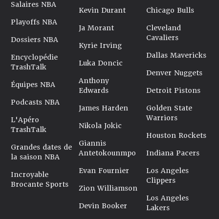
Salaires NBA
Kevin Durant
Chicago Bulls
Playoffs NBA
Ja Morant
Cleveland
Cavaliers
Dossiers NBA
Kyrie Irving
Dallas Mavericks
Encyclopédie
Luka Doncic
TrashTalk
Denver Nuggets
Anthony
Équipes NBA
Edwards
Detroit Pistons
Podcasts NBA
James Harden
Golden State
Warriors
L'Apéro
Nikola Jokic
TrashTalk
Houston Rockets
Giannis
Grandes dates de
Antetokounmpo
Indiana Pacers
la saison NBA
Evan Fournier
Los Angeles
Incroyable
Clippers
Brocante Sports
Zion Williamson
Los Angeles
Devin Booker
Lakers