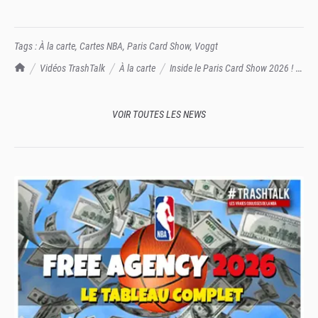
Tags :
À la carte
,
Cartes NBA
,
Paris Card Show
,
Voggt
TrashTalk Actu NBA
Vidéos TrashTalk
À la carte
Inside le Paris Card Show 2026 ! (À
LA CARTE collector)
VOIR TOUTES LES NEWS