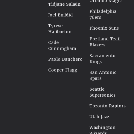
Orlando Magic
Tidjane Salaün
Philadelphia
Joel Embiid
76ers
Tyrese
Phoenix Suns
Haliburton
Portland Trail
Cade
Blazers
Cunningham
Sacramento
Paolo Banchero
Kings
Cooper Flagg
San Antonio
Spurs
Seattle
Supersonics
Toronto Raptors
Utah Jazz
Washington
Wizards