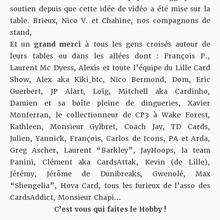
soutien depuis que cette idée de vidéo a été mise sur la
table. Brieux, Nico V. et Chahine, nos compagnons de
stand,
Et un
grand merci
à tous les gens croisés autour de
leurs tables ou dans les allées dont :
François P.,
Laurent Mc Dyess, Alexis et toute l’équipe du Lille Card
Show, Alex aka Kiki_btc, Nico Bermond, Dom, Eric
Guerbert, JP Alart, Loïg, Mitchell aka Cardinho,
Damien et sa boîte pleine de dingueries, Xavier
Monferran, le collectionneur de CP3 à Wake Forest,
Kathleen, Monsieur Gylbret, Coach Jay, TD Cards,
Julien, Yannick, François, Carlos de Icons, PA et Arda,
Greg Ascher, Laurent “Barkley”, JayHoops, la team
Panini, Clément aka CardsAttak, Kevin (de Lille),
Jérémy, Jérôme de Dunibreaks, Gwenolé, Max
“Shengelia”, Hova Card, tous les furieux de l’asso des
CardsAddict, Monsieur Chapi…
C’est vous qui faites le Hobby !