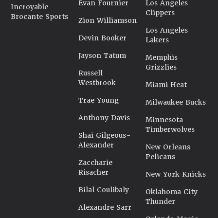
Evan Fournier
Los Angeles
Incroyable
Clippers
Brocante Sports
Zion Williamson
Los Angeles
Devin Booker
Lakers
Jayson Tatum
Memphis
Grizzlies
Russell
Westbrook
Miami Heat
Trae Young
Milwaukee Bucks
Anthony Davis
Minnesota
Timberwolves
Shai Gilgeous-
Alexander
New Orleans
Pelicans
Zaccharie
Risacher
New York Knicks
Bilal Coulibaly
Oklahoma City
Thunder
Alexandre Sarr