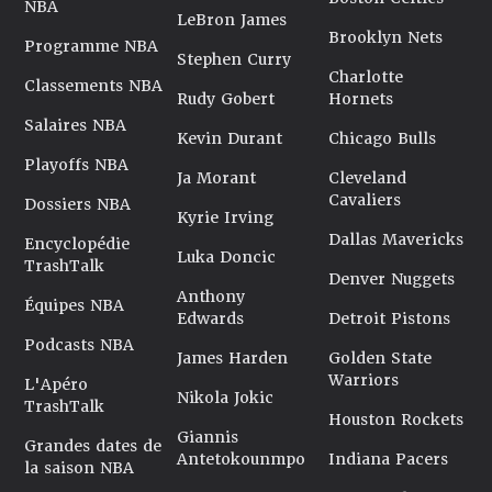
NBA
LeBron James
Brooklyn Nets
Programme NBA
Stephen Curry
Charlotte
Classements NBA
Rudy Gobert
Hornets
Salaires NBA
Kevin Durant
Chicago Bulls
Playoffs NBA
Ja Morant
Cleveland
Cavaliers
Dossiers NBA
Kyrie Irving
Dallas Mavericks
Encyclopédie
Luka Doncic
TrashTalk
Denver Nuggets
Anthony
Équipes NBA
Edwards
Detroit Pistons
Podcasts NBA
James Harden
Golden State
Warriors
L'Apéro
Nikola Jokic
TrashTalk
Houston Rockets
Giannis
Grandes dates de
Antetokounmpo
Indiana Pacers
la saison NBA