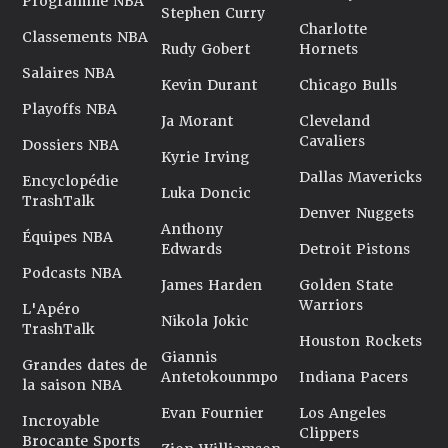
Programme NBA
Stephen Curry
Charlotte
Classements NBA
Rudy Gobert
Hornets
Salaires NBA
Kevin Durant
Chicago Bulls
Playoffs NBA
Ja Morant
Cleveland
Cavaliers
Dossiers NBA
Kyrie Irving
Dallas Mavericks
Encyclopédie
Luka Doncic
TrashTalk
Denver Nuggets
Anthony
Équipes NBA
Edwards
Detroit Pistons
Podcasts NBA
James Harden
Golden State
Warriors
L'Apéro
Nikola Jokic
TrashTalk
Houston Rockets
Giannis
Grandes dates de
Antetokounmpo
Indiana Pacers
la saison NBA
Evan Fournier
Los Angeles
Incroyable
Clippers
Brocante Sports