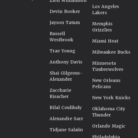
Zion Williamson
Los Angeles
Devin Booker
Lakers
Jayson Tatum
Memphis
Grizzlies
Russell
Westbrook
Miami Heat
Trae Young
Milwaukee Bucks
Anthony Davis
Minnesota
Timberwolves
Shai Gilgeous-
Alexander
New Orleans
Pelicans
Zaccharie
Risacher
New York Knicks
Bilal Coulibaly
Oklahoma City
Thunder
Alexandre Sarr
Orlando Magic
Tidjane Salaün
Philadelphia