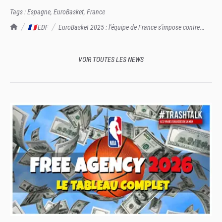
Tags :
Espagne
,
EuroBasket
,
France
TrashTalk Actu NBA
🇫🇷 EDF
EuroBasket 2025 : l'équipe de France s'impose contre
l'Espagne, en préparation (67-75)
VOIR TOUTES LES NEWS