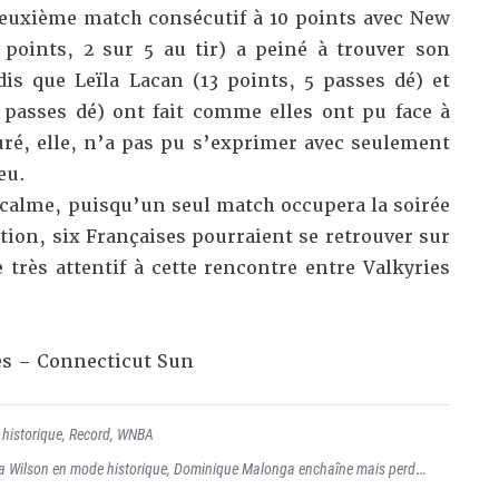
euxième match consécutif à 10 points avec New
points, 2 sur 5 au tir) a peiné à trouver son
dis que Leïla Lacan (13 points, 5 passes dé) et
4 passes dé) ont fait comme elles ont pu face à
ré, elle, n’a pas pu s’exprimer avec seulement
eu.
 calme, puisqu’un seul match occupera la soirée
ion, six Françaises pourraient se retrouver sur
e très attentif à cette rencontre entre Valkyries
es
–
Connecticut Sun
,
historique
,
Record
,
WNBA
ja Wilson en mode historique, Dominique Malonga enchaîne mais perd