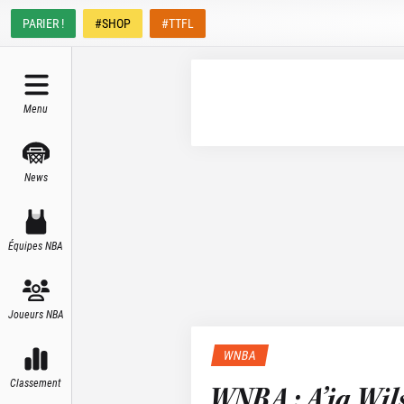
PARIER !
#SHOP
#TTFL
Menu
News
Équipes NBA
Joueurs NBA
WNBA
Classement
WNBA : A’ja Wil