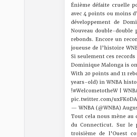
Énième défaite cruelle p
avec 4 points ou moins d’
développement de Domin
Nouveau double-double po
rebonds. Encore un recor
joueuse de l’histoire WN
Si seulement ces records
Dominique Malonga is on 
With 20 points and 11 re
years-old) in WNBA histo
!
#WelcometotheW
| WNBA
pic.twitter.com/uxFK0D
— WNBA (@WNBA)
Augus
Tout cela nous mène au d
du Connecticut. Sur le 
troisième de l’Ouest c