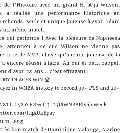
e de l’Histoire avec un grand H. A’ja Wilson,
e, a réalisé une performance historique en
0 rebonds, seule et unique joueuse à avoir réuni
ans un même match.
ce qui performe ! Avec la blessure de Napheesa
ite, attention à ce que Wilson ne vienne pas
e titre de MVP, chose qu’aucune joueuse de la
 encore réussi à faire. Ah oui et petit rappel,
nt d’avoir 29 ans… c’est effrayant !
ORY IN ACES WIN 🏆
ayer in WNBA history to record 30+ PTS and 20+
 2 STL | 52.0 FG% (13-25)
#WNBARivalsWeek
witter.com/ftqXUkEpay
t 11, 2025
e très bon match de Dominique Malonga, Marine