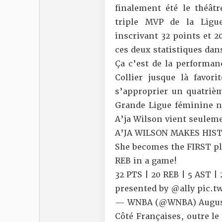
finalement été le théâtr
triple MVP de la Ligu
inscrivant 32 points et 2
ces deux statistiques d
Ça c’est de la performan
Collier jusque là favor
s’approprier un quatrièm
Grande Ligue féminine n’a
A’ja Wilson vient seuleme
A’JA WILSON MAKES HIST
She becomes the FIRST pl
REB in a game!
32 PTS | 20 REB | 5 AST |
presented by
@ally
pic.t
— WNBA (@WNBA)
Augus
Côté Françaises, outre l