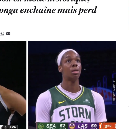
nga enchaîne mais perd
mes
SOURCE IMAGE : X