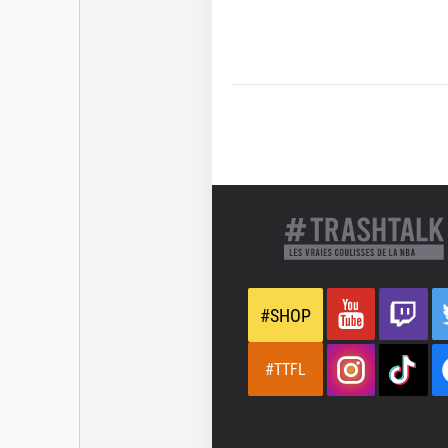
#SHOP
#TTFL