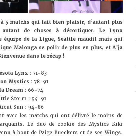
 5 matchs qui fait bien plaisir, d’autant plus
 autant de choses à décortiquer. Le Lynx
e équipe de la Ligue, Seattle maudit mais qui
que Malonga se polir de plus en plus, et A’ja
Bienvenue dans le récap !
esota Lynx
: 71-83
on Mystics
: 78-91
ta Dream
: 66-74
attle Storm
: 94-91
ticut Sun
: 94-86
 avec les matchs qui ont délivré le moins de
arquants. Le duo de rookie des Mystics Kiki
 venu à bout de Paige Bueckers et de ses Wings.