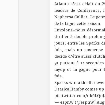
Atlanta s’est défait du 
leaders de Conférence,
Napheesa Collier. Le gen
de la Ligue cette saison.
Envolons-nous désormais
thriller à double prolong
jours, entre les Sparks d
fois, mais un suspense 
décidé d’être aussi clutc
91 partout à 12 secondes
layup de la gagne pour
fois.
Sparks win a thriller over 
Dearica Hamby comes up 
pic.twitter.com/nk6LQnJ
— espnW (@espnW)
Augu