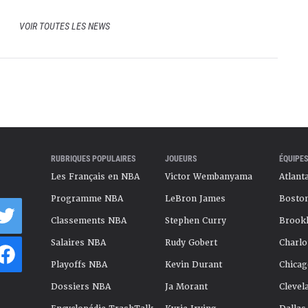
VOIR TOUTES LES NEWS
RUBRIQUES POPULAIRES
JOUEURS
ÉQUIPES
Les Français en NBA
Victor Wembanyama
Atlant
Programme NBA
LeBron James
Boston
Classements NBA
Stephen Curry
Brookl
Salaires NBA
Rudy Gobert
Charlo
Playoffs NBA
Kevin Durant
Chicag
Dossiers NBA
Ja Morant
Clevel