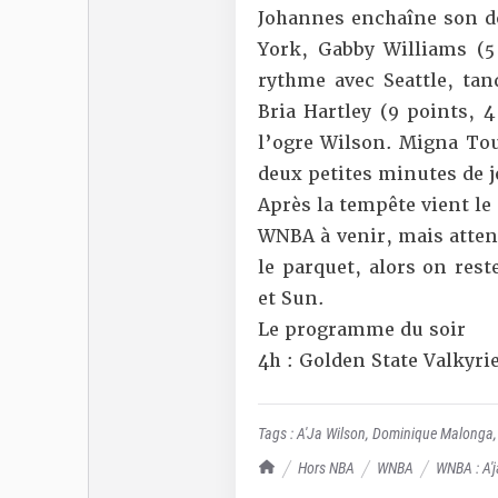
Johannes enchaîne son d
York, Gabby Williams (5 
rythme avec Seattle, tan
Bria Hartley (9 points, 
l’ogre Wilson. Migna Tou
deux petites minutes de j
Après la tempête vient le
WNBA à venir, mais attent
le parquet, alors on rest
et Sun.
Le programme du soir
4h :
Golden State Valkyri
Tags :
A'Ja Wilson
,
Dominique Malonga
TrashTalk Actu NBA
Hors NBA
WNBA
WNBA : A'
encore