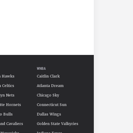
WNBA
a Hawks
Caitlin Clark
 Celtics
Atlanta Dream
yn Nets
Chicago Sky
tte Hornets
Connecticut Sun
o Bulls
Dallas Wings
and Cavaliers
Golden State Valkyries