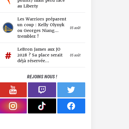
points) mais perd face
au Liberty
Les Warriors préparent
un coup : Kelly Olynyk
05 août
ou Georges Niang…
tremblez !
LeBron James aux JO
2028 ? Sa place serait
05 août
déjà réservée...
REJOINS NOUS !