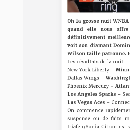
Oh la grosse nuit WNBA à
quand elle nous offre
définitivement meilleur
voit son diamant Domini
Wilson taille patronne. 
Les résultats de la nuit
New York Liberty
–
Minn
Dallas Wings
–
Washingt
Phoenix Mercury
–
Atlan
Los Angeles Sparks
–
Se
Las Vegas Aces
–
Connec
On commence rapidement
suspense ou de faits m
Iriafen/Sonia Citron est