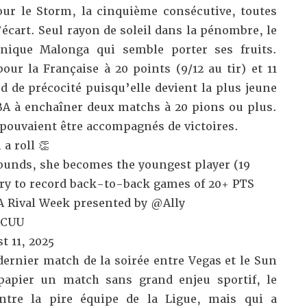
our le Storm, la cinquième consécutive, toutes
écart. Seul rayon de soleil dans la pénombre, le
ique Malonga qui semble porter ses fruits.
ur la Française à 20 points (9/12 au tir) et 11
d de précocité puisqu’elle devient
la plus jeune
BA à enchaîner deux matchs à 20 pions ou plus
.
 pouvaient être accompagnés de victoires.
a roll 👏
bounds, she becomes the youngest player (19
ry to record back-to-back games of 20+ PTS
 Rival Week presented by
@Ally
ACUU
t 11, 2025
ernier match de la soirée entre Vegas et le Sun
papier un match sans grand enjeu sportif, le
ontre la pire équipe de la Ligue, mais qui a