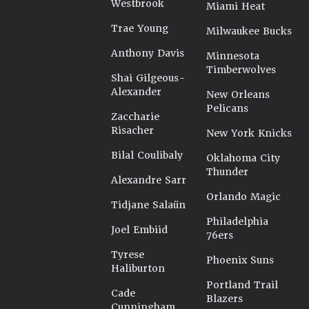
Westbrook
Miami Heat
Trae Young
Milwaukee Bucks
Anthony Davis
Minnesota
Timberwolves
Shai Gilgeous-
Alexander
New Orleans
Pelicans
Zaccharie
Risacher
New York Knicks
Bilal Coulibaly
Oklahoma City
Thunder
Alexandre Sarr
Orlando Magic
Tidjane Salaün
Philadelphia
Joel Embiid
76ers
Tyrese
Phoenix Suns
Haliburton
Portland Trail
Cade
Blazers
Cunningham