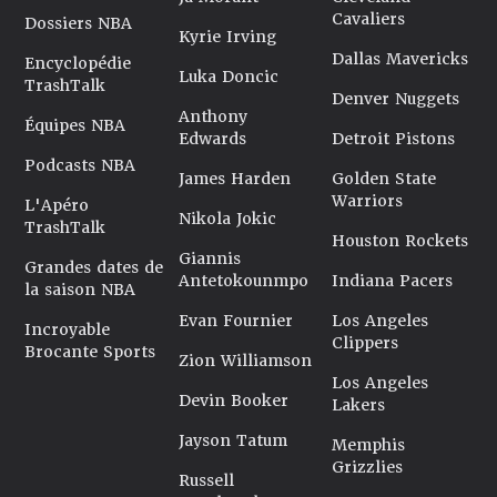
Cavaliers
Dossiers NBA
Kyrie Irving
Dallas Mavericks
Encyclopédie
Luka Doncic
TrashTalk
Denver Nuggets
Anthony
Équipes NBA
Edwards
Detroit Pistons
Podcasts NBA
James Harden
Golden State
Warriors
L'Apéro
Nikola Jokic
TrashTalk
Houston Rockets
Giannis
Grandes dates de
Antetokounmpo
Indiana Pacers
la saison NBA
Evan Fournier
Los Angeles
Incroyable
Clippers
Brocante Sports
Zion Williamson
Los Angeles
Devin Booker
Lakers
Jayson Tatum
Memphis
Grizzlies
Russell