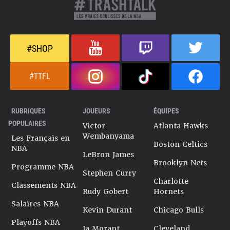
#SHOP
#TTFL
RUBRIQUES
JOUEURS
ÉQUIPES
POPULAIRES
Victor
Atlanta Hawks
Wembanyama
Les Français en
Boston Celtics
NBA
LeBron James
Brooklyn Nets
Programme NBA
Stephen Curry
Charlotte
Classements NBA
Rudy Gobert
Hornets
Salaires NBA
Kevin Durant
Chicago Bulls
Playoffs NBA
Ja Morant
Cleveland