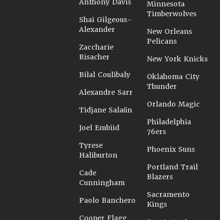
Anthony Davis
Minnesota
Timberwolves
Shai Gilgeous-
Alexander
New Orleans
Pelicans
Zaccharie
Risacher
New York Knicks
Bilal Coulibaly
Oklahoma City
Thunder
Alexandre Sarr
Orlando Magic
Tidjane Salaün
Philadelphia
Joel Embiid
76ers
Tyrese
Phoenix Suns
Haliburton
Portland Trail
Cade
Blazers
Cunningham
Sacramento
Paolo Banchero
Kings
Cooper Flagg