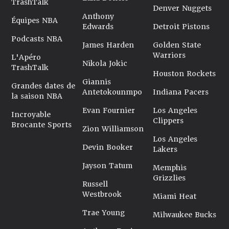
TrashTalk
Denver Nuggets
Anthony
Équipes NBA
Edwards
Detroit Pistons
Podcasts NBA
James Harden
Golden State
Warriors
L'Apéro
Nikola Jokic
TrashTalk
Houston Rockets
Giannis
Grandes dates de
Antetokounmpo
Indiana Pacers
la saison NBA
Evan Fournier
Los Angeles
Incroyable
Clippers
Brocante Sports
Zion Williamson
Los Angeles
Devin Booker
Lakers
Jayson Tatum
Memphis
Grizzlies
Russell
Westbrook
Miami Heat
Trae Young
Milwaukee Bucks