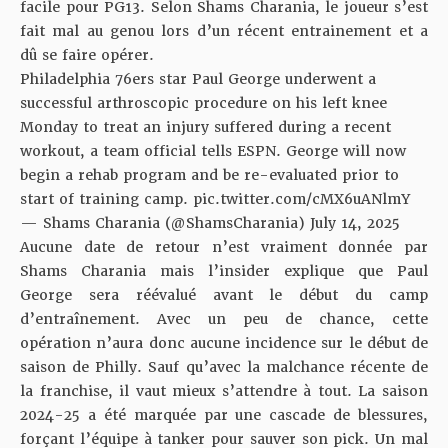
facile pour PG13. Selon Shams Charania, le joueur s’est
fait mal au genou lors d’un récent entrainement et a
dû se faire opérer.
Philadelphia 76ers star Paul George underwent a
successful arthroscopic procedure on his left knee
Monday to treat an injury suffered during a recent
workout, a team official tells ESPN. George will now
begin a rehab program and be re-evaluated prior to
start of training camp.
pic.twitter.com/cMX6uANlmY
— Shams Charania (@ShamsCharania)
July 14, 2025
Aucune date de retour n’est vraiment donnée par
Shams Charania mais l’insider explique que Paul
George sera réévalué avant le début du camp
d’entraînement. Avec un peu de chance, cette
opération n’aura donc aucune incidence sur le début de
saison de Philly. Sauf qu’avec la malchance récente de
la franchise, il vaut mieux s’attendre à tout. La saison
2024-25 a été marquée par une cascade de blessures,
forçant l’équipe à tanker pour sauver son pick. Un mal