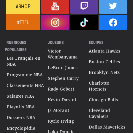
#SHOP
#TTFL
RUBRIQUES
JOUEURS
ÉQUIPES
POPULAIRES
Victor
Atlanta Hawks
Wembanyama
Les Français en
Boston Celtics
NBA
LeBron James
Brooklyn Nets
Programme NBA
Stephen Curry
Charlotte
Classements NBA
Rudy Gobert
Hornets
Salaires NBA
Kevin Durant
Chicago Bulls
Playoffs NBA
Ja Morant
Cleveland
Cavaliers
Dossiers NBA
Kyrie Irving
Dallas Mavericks
Encyclopédie
Luka Doncic