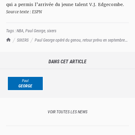
qui a permis l’arrivée du jeune talent
V.J. Edgecombe
.
Source texte :
ESPN
Tags :
NBA
,
Paul George
,
sixers
TrashTalk Actu NBA
SIXERS
Paul George opéré du genou, retour prévu en septembre
pour le camp d'entrainement
DANS CET ARTICLE
Paul
GEORGE
VOIR TOUTES LES NEWS