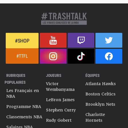
#SHOP
#TTFL
RUBRIQUES
JOUEURS
ÉQUIPES
POPULAIRES
Victor
Atlanta Hawks
Wembanyama
Les Français en
Boston Celtics
NBA
LeBron James
Brooklyn Nets
Programme NBA
Stephen Curry
Charlotte
Classements NBA
Rudy Gobert
Hornets
Salaires NBA