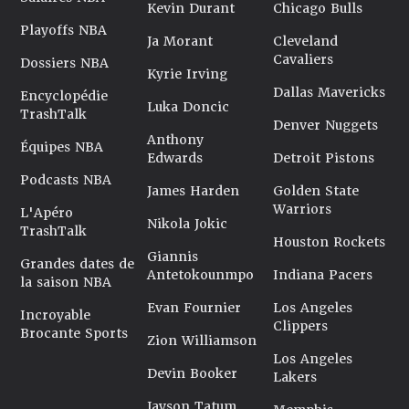
Kevin Durant
Chicago Bulls
Playoffs NBA
Ja Morant
Cleveland
Cavaliers
Dossiers NBA
Kyrie Irving
Dallas Mavericks
Encyclopédie
Luka Doncic
TrashTalk
Denver Nuggets
Anthony
Équipes NBA
Edwards
Detroit Pistons
Podcasts NBA
James Harden
Golden State
Warriors
L'Apéro
Nikola Jokic
TrashTalk
Houston Rockets
Giannis
Grandes dates de
Antetokounmpo
Indiana Pacers
la saison NBA
Evan Fournier
Los Angeles
Incroyable
Clippers
Brocante Sports
Zion Williamson
Los Angeles
Devin Booker
Lakers
Jayson Tatum