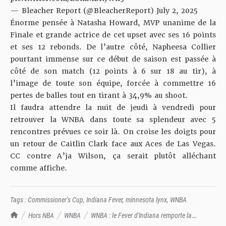
— Bleacher Report (@BleacherReport)
July 2, 2025
Énorme pensée à Natasha Howard,
MVP unanime de la
Finale
et grande actrice de cet upset avec ses 16 points
et ses 12 rebonds. De l’autre côté, Napheesa Collier
pourtant immense sur ce début de saison est passée à
côté de son match (12 points à 6 sur 18 au tir), à
l’image de toute son équipe, forcée à commettre 16
pertes de balles tout en tirant à 34,9% au shoot.
Il faudra attendre la nuit de jeudi à vendredi pour
retrouver la WNBA dans toute sa splendeur avec 5
rencontres prévues ce soir là. On croise les doigts pour
un retour de Caitlin Clark face aux Aces de Las Vegas.
CC contre A’ja Wilson, ça serait plutôt alléchant
comme affiche.
Tags :
Commissioner’s Cup
,
Indiana Fever
,
minnesota lynx
,
WNBA
TrashTalk Actu NBA
Hors NBA
WNBA
WNBA : le Fever d'Indiana remporte la