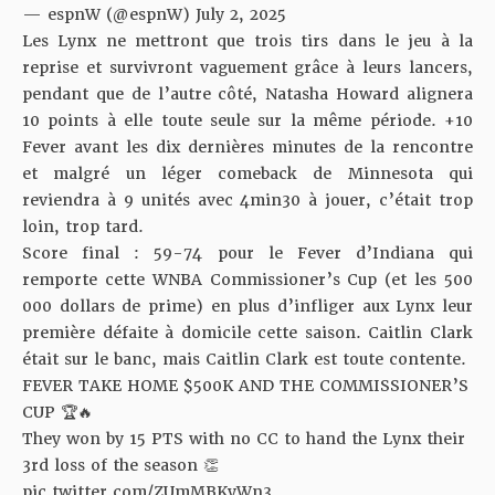
— espnW (@espnW)
July 2, 2025
Les Lynx ne mettront que trois tirs dans le jeu à la
reprise et survivront vaguement grâce à leurs lancers,
pendant que de l’autre côté, Natasha Howard alignera
10 points à elle toute seule sur la même période. +10
Fever avant les dix dernières minutes de la rencontre
et malgré un léger comeback de Minnesota qui
reviendra à 9 unités avec 4min30 à jouer, c’était trop
loin, trop tard.
Score final : 59-74 pour le Fever d’Indiana qui
remporte cette WNBA Commissioner’s Cup (et les 500
000 dollars de prime) en plus d’infliger aux Lynx leur
première défaite à domicile cette saison. Caitlin Clark
était sur le banc, mais Caitlin Clark est toute contente.
FEVER TAKE HOME $500K AND THE COMMISSIONER’S
CUP 🏆🔥
They won by 15 PTS with no CC to hand the Lynx their
3rd loss of the season 👏
pic.twitter.com/ZUmMBKyWn3