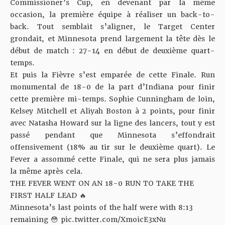
Commissioner’s Cup, en devenant par la même
occasion, la première équipe à réaliser un back-to-
back. Tout semblait s’aligner, le Target Center
grondait, et Minnesota prend largement la tête dès le
début de match : 27-14 en début de deuxième quart-
temps.
Et puis la Fièvre s’est emparée de cette Finale. Run
monumental de 18-0 de la part d’Indiana pour finir
cette première mi-temps. Sophie Cunningham de loin,
Kelsey Mitchell et Aliyah Boston à 2 points, pour finir
avec Natasha Howard sur la ligne des lancers, tout y est
passé pendant que Minnesota s’effondrait
offensivement (18% au tir sur le deuxième quart). Le
Fever a assommé cette Finale, qui ne sera plus jamais
la même après cela.
THE FEVER WENT ON AN 18-0 RUN TO TAKE THE
FIRST HALF LEAD 🔥
Minnesota’s last points of the half were with 8:13
remaining 😳
pic.twitter.com/XmoicE3xNu