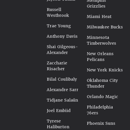
Memphis
Grizzlies
Russell
Westbrook
Miami Heat
Trae Young
Milwaukee Bucks
Anthony Davis
Minnesota
Timberwolves
Shai Gilgeous-
Alexander
New Orleans
Pelicans
Zaccharie
Risacher
New York Knicks
Bilal Coulibaly
Oklahoma City
Thunder
Alexandre Sarr
Orlando Magic
Tidjane Salaün
Philadelphia
Joel Embiid
76ers
Tyrese
Phoenix Suns
Haliburton