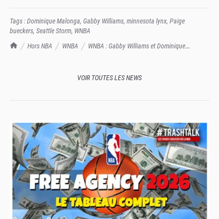
Tags :
Dominique Malonga
,
Gabby Williams
,
minnesota lynx
,
Paige
bueckers
,
Seattle Storm
,
WNBA
TrashTalk Actu NBA
Hors NBA
WNBA
WNBA : Gabby Williams et Dominique
Malonga font chuter le Lynx !
VOIR TOUTES LES NEWS