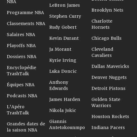
NBA
LeBron James
Brooklyn Nets
Programme NBA
Stephen Curry
Charlotte
Classements NBA
Rudy Gobert
Hornets
Salaires NBA
Kevin Durant
Chicago Bulls
Playoffs NBA
Ja Morant
Cleveland
Cavaliers
Dossiers NBA
Kyrie Irving
Dallas Mavericks
Encyclopédie
Luka Doncic
TrashTalk
Denver Nuggets
Anthony
Équipes NBA
Edwards
Detroit Pistons
Podcasts NBA
James Harden
Golden State
Warriors
L'Apéro
Nikola Jokic
TrashTalk
Houston Rockets
Giannis
Grandes dates de
Antetokounmpo
Indiana Pacers
la saison NBA