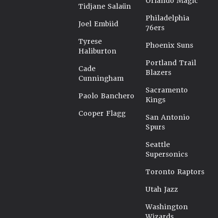
Orlando Magic
Tidjane Salaün
Philadelphia
Joel Embiid
76ers
Tyrese
Phoenix Suns
Haliburton
Portland Trail
Cade
Blazers
Cunningham
Sacramento
Paolo Banchero
Kings
Cooper Flagg
San Antonio
Spurs
Seattle
Supersonics
Toronto Raptors
Utah Jazz
Washington
Wizards