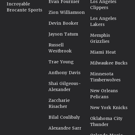
Evan Fournier
Los Angeles
Incroyable
Clippers
Brocante Sports
Zion Williamson
Los Angeles
Devin Booker
Lakers
Jayson Tatum
Memphis
Grizzlies
Russell
Westbrook
Miami Heat
Trae Young
Milwaukee Bucks
Anthony Davis
Minnesota
Timberwolves
Shai Gilgeous-
Alexander
New Orleans
Pelicans
Zaccharie
Risacher
New York Knicks
Bilal Coulibaly
Oklahoma City
Thunder
Alexandre Sarr