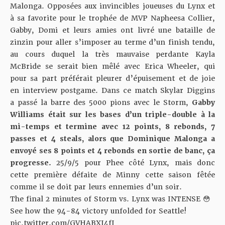
Malonga. Opposées aux invincibles joueuses du Lynx et
à sa favorite pour le trophée de MVP Napheesa Collier,
Gabby, Domi et leurs amies ont livré une bataille de
zinzin pour aller s’imposer au terme d’un finish tendu,
au cours duquel la très mauvaise perdante Kayla
McBride se serait bien mêlé avec Erica Wheeler, qui
pour sa part préférait pleurer d’épuisement et de joie
en interview postgame. Dans ce match Skylar Diggins
a passé la barre des 5000 pions avec le Storm,
Gabby
Williams était sur les bases d’un triple-double à la
mi-temps et termine avec 12 points, 8 rebonds, 7
passes et 4 steals, alors que Dominique Malonga a
envoyé ses 8 points et 4 rebonds en sortie de banc, ça
progresse.
25/9/5 pour Phee côté Lynx, mais donc
cette première défaite de Minny cette saison fêtée
comme il se doit par leurs ennemies d’un soir.
The final 2 minutes of Storm vs. Lynx was INTENSE 😳
See how the 94-84 victory unfolded for Seattle!
pic.twitter.com/GVHABXI4fJ