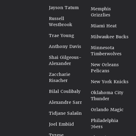
Jayson Tatum
Memphis
Grizzlies
Russell
Westbrook
Miami Heat
Trae Young
Milwaukee Bucks
Anthony Davis
Minnesota
Timberwolves
Shai Gilgeous-
Alexander
New Orleans
Pelicans
Zaccharie
Risacher
New York Knicks
Bilal Coulibaly
Oklahoma City
Thunder
Alexandre Sarr
Orlando Magic
Tidjane Salaün
Philadelphia
Joel Embiid
76ers
Tyrese