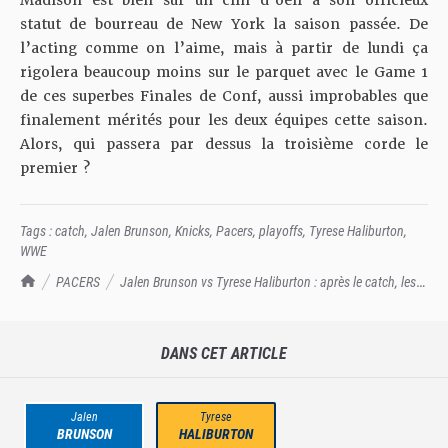
statut de bourreau de New York la saison passée. De
l’acting comme on l’aime, mais à partir de lundi ça
rigolera beaucoup moins sur le parquet avec le Game 1
de ces superbes Finales de Conf, aussi improbables que
finalement mérités pour les deux équipes cette saison.
Alors, qui passera par dessus la troisième corde le
premier ?
Tags :
catch
,
Jalen Brunson
,
Knicks
,
Pacers
,
playoffs
,
Tyrese Haliburton
,
WWE
TrashTalk Actu NBA
PACERS
Jalen Brunson vs Tyrese Haliburton : après le catch, les
Finales de Conf !
DANS CET ARTICLE
Jalen
Tyrese
BRUNSON
HALIBURTON