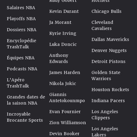
Rudy Gobert
Hornets
Salaires NBA
Kevin Durant
Chicago Bulls
Playoffs NBA
Ja Morant
Cleveland
Cavaliers
Dossiers NBA
Kyrie Irving
Dallas Mavericks
Encyclopédie
Luka Doncic
TrashTalk
Denver Nuggets
Anthony
Équipes NBA
Edwards
Detroit Pistons
Podcasts NBA
James Harden
Golden State
Warriors
L'Apéro
Nikola Jokic
TrashTalk
Houston Rockets
Giannis
Grandes dates de
Antetokounmpo
Indiana Pacers
la saison NBA
Evan Fournier
Los Angeles
Incroyable
Clippers
Brocante Sports
Zion Williamson
Los Angeles
Devin Booker
Lakers