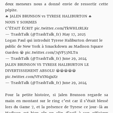
deux meneurs nous a donné envie de ressortir cette
pépite.
🔥 JALEN BRUNSON vs TYRESE HALIBURTON 🔥
NOUS Y SOMMES
C’ÉTAIT ÉCRIT
pic.twitter.com/TkWHLtRLKr
— TrashTalk (@TrashTalk_fr)
May 17, 2025
Logan Paul qui introduit Tyrese Haliburton devant le
public de New York à Smackdown au Madison Square
Garden 😭
pic.twitter.com/7qVF53NLTn
— TrashTalk (@TrashTalk_fr)
June 29, 2024
JALEN BRUNSON VS TYRESE HALIBURTON LE
DIVERTISSEMENT ABSOLU 😭😭😭😭😭
pic.twitter.com/VFnYMqjuXr
— TrashTalk (@TrashTalk_fr)
June 29, 2024
Pour la petite histoire, si Jalen Brunson regarde sa
main en montant sur le ring c’est car il s’était blessé
lors du Game 7, et la présence de Tyrese ce jour-là au
Madison est bien sûr un clin d’oeil à son officieux