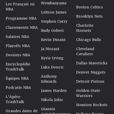
Wembanyama
Les Français en
Boston Celtics
NBA
LeBron James
Brooklyn Nets
Programme NBA
Stephen Curry
Charlotte
Classements NBA
Rudy Gobert
Hornets
Salaires NBA
Kevin Durant
Chicago Bulls
Playoffs NBA
Ja Morant
Cleveland
Cavaliers
Dossiers NBA
Kyrie Irving
Dallas Mavericks
Encyclopédie
Luka Doncic
TrashTalk
Denver Nuggets
Anthony
Équipes NBA
Edwards
Detroit Pistons
Podcasts NBA
James Harden
Golden State
Warriors
L'Apéro
Nikola Jokic
TrashTalk
Houston Rockets
Giannis
Grandes dates de