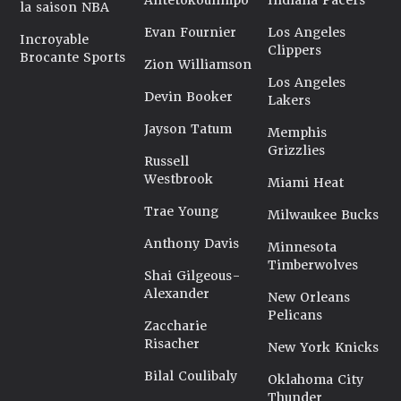
Antetokounmpo
Indiana Pacers
la saison NBA
Evan Fournier
Los Angeles
Incroyable
Clippers
Brocante Sports
Zion Williamson
Los Angeles
Devin Booker
Lakers
Jayson Tatum
Memphis
Grizzlies
Russell
Westbrook
Miami Heat
Trae Young
Milwaukee Bucks
Anthony Davis
Minnesota
Timberwolves
Shai Gilgeous-
Alexander
New Orleans
Pelicans
Zaccharie
Risacher
New York Knicks
Bilal Coulibaly
Oklahoma City
Thunder