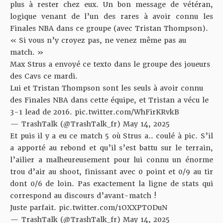
plus à rester chez eux. Un bon message de vétéran,
logique venant de l’un des rares à avoir connu les
Finales NBA dans ce groupe (avec Tristan Thompson).
« Si vous n’y croyez pas, ne venez même pas au
match. »
Max Strus a envoyé ce texto dans le groupe des joueurs
des Cavs ce mardi.
Lui et Tristan Thompson sont les seuls à avoir connu
des Finales NBA dans cette équipe, et Tristan a vécu le
3-1 lead de 2016.
pic.twitter.com/WhFirKRvkB
— TrashTalk (@TrashTalk_fr)
May 14, 2025
Et puis il y a eu ce match 5 où Strus a.. coulé à pic. S’il
a apporté au rebond et qu’il s’est battu sur le terrain,
l’ailier a malheureusement pour lui connu un énorme
trou d’air au shoot, finissant avec 0 point et 0/9 au tir
dont 0/6 de loin. Pas exactement la ligne de stats qui
correspond au discours d’avant-match !
Juste parfait.
pic.twitter.com/1OXXPTODuN
— TrashTalk (@TrashTalk_fr)
May 14, 2025