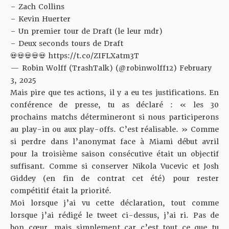
– Zach Collins
– Kevin Huerter
– Un premier tour de Draft (le leur mdr)
– Deux seconds tours de Draft
💀💀💀💀💀
https://t.co/ZIFLXatm3T
— Robin Wolff (TrashTalk) (@robinwolff12)
February
3, 2025
Mais pire que tes actions, il y a eu tes justifications. En
conférence de presse,
tu as déclaré
: « les 30
prochains matchs détermineront si nous participerons
au play-in ou aux play-offs. C’est réalisable. » Comme
si perdre dans l’anonymat face à Miami début avril
pour la troisième saison consécutive était un objectif
suffisant. Comme si conserver Nikola Vucevic et Josh
Giddey (en fin de contrat cet été) pour rester
compétitif était la priorité.
Moi lorsque j’ai vu cette déclaration, tout comme
lorsque j’ai rédigé le tweet ci-dessus, j’ai ri. Pas de
bon cœur, mais simplement car c’est tout ce que tu