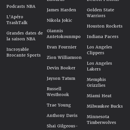
Podcasts NBA
James Harden
Golden State
Warriors
L'Apéro
Nikola Jokic
TrashTalk
Houston Rockets
Giannis
Grandes dates de
Antetokounmpo
Indiana Pacers
la saison NBA
Evan Fournier
Los Angeles
Incroyable
Clippers
Brocante Sports
Zion Williamson
Los Angeles
Devin Booker
Lakers
Jayson Tatum
Memphis
Grizzlies
Russell
Westbrook
Miami Heat
Trae Young
Milwaukee Bucks
Anthony Davis
Minnesota
Timberwolves
Shai Gilgeous-