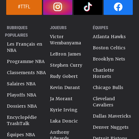
#TTFL
RUBRIQUES
JOUEURS
ÉQUIPES
POPULAIRES
Victor
Atlanta Hawks
Wembanyama
Les Français en
Boston Celtics
NBA
LeBron James
Brooklyn Nets
Programme NBA
Stephen Curry
Charlotte
Classements NBA
Rudy Gobert
Hornets
Salaires NBA
Kevin Durant
Chicago Bulls
Playoffs NBA
Ja Morant
Cleveland
Cavaliers
Dossiers NBA
Kyrie Irving
Dallas Mavericks
Encyclopédie
Luka Doncic
TrashTalk
Denver Nuggets
Anthony
Équipes NBA
Edwards
Detroit Pistons