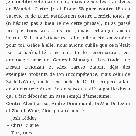
Je simplifie volontairement, mais depuis les transferts
de Wendell Carter Jr et Franz Wagner contre Nikola
Vucevic et de Lauri Markkanen contre Derrick Jones Jr
(n’hésitez pas à bien relire cette phrase), tu as passé
presque trois ans sans ne jamais échanger aucun
joueur. Si la statistique est folle, elle a été souveraine
pour toi. Grâce à elle, nous avions oublié que ce n’était
pas ta spécialité ; ce qui, tu le reconnaitras, est
dommage pour un General Manager. Les trades de
DeMar DeRozan et Alex Caruso étaient déjà des
exemples probants de ton incompétence, mais
celui de
Zach LaVine
, où le seul pick de Draft récupéré allait
déjà nous revenir en fin de saison, a été la goutte d’eau
qui a fait déborder un vase rempli d’amertume.
Contre Alex Caruso, Andre Drummond, DeMar DeRozan
et Zach LaVine, Chicago a récupéré :
– Josh Giddey
– Chris Duarte
– Tre Jones