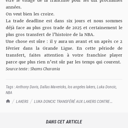
être le visage de la franchise pour les dix prochaines
années.
On veut bien les croire.
La trade deadline est dans six jours et nous sommes
déjà face au plus gros trade de 2025 et certainement le
plus gros transfert de l’histoire de la NBA.
Une chose est sûre : il y aura un avant et un après ce 2
février dans la Grande Ligue. En cette période de
transfert, faites attention à votre franchise player
parce que plus rien n’est sûr par les temps qui courent.
Source texte : Shams Charania
Tags :
Anthony Davis
,
Dallas Mavericks
,
los angeles lakers
,
Luka Doncic
,
NBA
TrashTalk Actu NBA
LAKERS
LUKA DONCIC TRANSFÉRÉ AUX LAKERS CONTRE
ANTHONY DAVIS
DANS CET ARTICLE