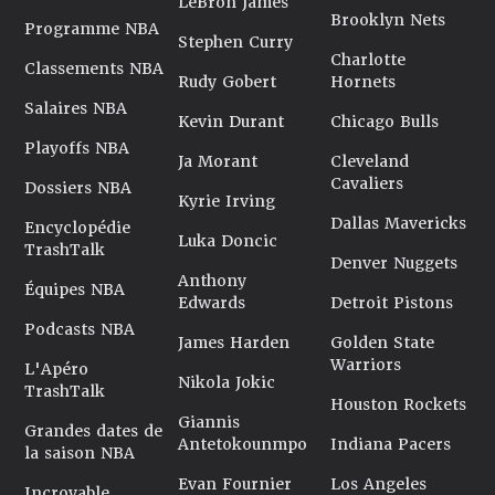
LeBron James
Brooklyn Nets
Programme NBA
Stephen Curry
Charlotte
Classements NBA
Rudy Gobert
Hornets
Salaires NBA
Kevin Durant
Chicago Bulls
Playoffs NBA
Ja Morant
Cleveland
Cavaliers
Dossiers NBA
Kyrie Irving
Dallas Mavericks
Encyclopédie
Luka Doncic
TrashTalk
Denver Nuggets
Anthony
Équipes NBA
Edwards
Detroit Pistons
Podcasts NBA
James Harden
Golden State
Warriors
L'Apéro
Nikola Jokic
TrashTalk
Houston Rockets
Giannis
Grandes dates de
Antetokounmpo
Indiana Pacers
la saison NBA
Evan Fournier
Los Angeles
Incroyable