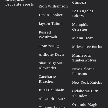
Clippers
Brocante Sports
Zion Williamson
Los Angeles
Devin Booker
Lakers
Jayson Tatum
Memphis
Grizzlies
Russell
Westbrook
Miami Heat
Trae Young
Milwaukee Bucks
Anthony Davis
Minnesota
Timberwolves
Shai Gilgeous-
Alexander
New Orleans
Pelicans
Zaccharie
Risacher
New York Knicks
Bilal Coulibaly
Oklahoma City
Thunder
Alexandre Sarr
Orlando Magic
Tidjane Salaün