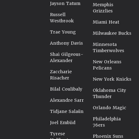
Jayson Tatum
Memphis
Grizzlies
Russell
Westbrook
Miami Heat
Trae Young
Milwaukee Bucks
Anthony Davis
Minnesota
Timberwolves
Shai Gilgeous-
Alexander
New Orleans
Pelicans
Zaccharie
Risacher
New York Knicks
Bilal Coulibaly
Oklahoma City
Thunder
Alexandre Sarr
Orlando Magic
Tidjane Salaün
Philadelphia
Joel Embiid
76ers
Tyrese
Phoenix Suns