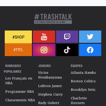
#SHOP
#TTFL
RUBRIQUES
JOUEURS
ÉQUIPES
POPULAIRES
Victor
Atlanta Hawks
Wembanyama
Les Français en
Boston Celtics
NBA
LeBron James
Brooklyn Nets
Programme NBA
Stephen Curry
Charlotte
Classements NBA
Rudy Gobert
Hornets