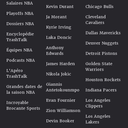
Salaires NBA
Kevin Durant
Chicago Bulls
Playoffs NBA
Ja Morant
Cleveland
Cavaliers
Dossiers NBA
Kyrie Irving
Dallas Mavericks
Encyclopédie
Luka Doncic
TrashTalk
Denver Nuggets
Anthony
Équipes NBA
Edwards
Detroit Pistons
Podcasts NBA
James Harden
Golden State
Warriors
L'Apéro
Nikola Jokic
TrashTalk
Houston Rockets
Giannis
Grandes dates de
Antetokounmpo
Indiana Pacers
la saison NBA
Evan Fournier
Los Angeles
Incroyable
Clippers
Brocante Sports
Zion Williamson
Los Angeles
Devin Booker
Lakers