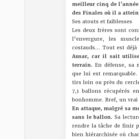
meilleur cinq de l’anné
des Finales où il a attei
Ses atouts et faiblesses
Les deux frères sont con
l’envergure, les muscl
costauds… Tout est déjà 
Ausar, car il sait utili
terrain.
En défense, sa m
que lui est remarquable. 
tirs loin ou près du cercl
7,1 ballons récupérés e
bonhomme. Bref, un vrai 
En attaque, malgré sa moy
sans le ballon.
Sa lectur
rendre la tâche de finir 
bien hiérarchisée où cha