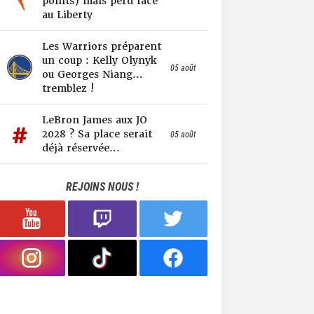
points) mais perd face
au Liberty
Les Warriors préparent
un coup : Kelly Olynyk
05 août
ou Georges Niang…
tremblez !
LeBron James aux JO
2028 ? Sa place serait
05 août
déjà réservée...
REJOINS NOUS !