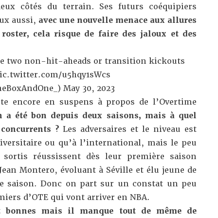
deux côtés du terrain. Ses futurs coéquipiers
ux aussi,
avec une nouvelle menace aux allures
roster, cela risque de faire des jaloux et des
e two non-hit-aheads or transition kickouts
ic.twitter.com/u5hqy1sWcs
heBoxAndOne_)
May 30, 2023
ste encore en suspens à propos de l’Overtime
n a été bon depuis deux saisons, mais à quel
 concurrents ?
Les adversaires et le niveau est
iversitaire ou qu’à l’international, mais le peu
 sortis réussissent dès leur première saison
ean Montero, évoluant à Séville et élu jeune de
te saison. Donc on part sur un constat un peu
miers d’OTE qui vont arriver en NBA.
nt bonnes mais il manque tout de même de