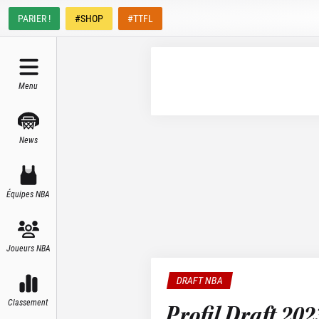
PARIER !
#SHOP
#TTFL
Menu
News
Équipes NBA
Joueurs NBA
DRAFT NBA
Classement
Profil Draft 20