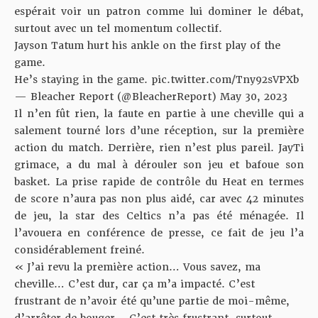
espérait voir un patron comme lui dominer le débat,
surtout avec un tel momentum collectif.
Jayson Tatum hurt his ankle on the first play of the
game.
He’s staying in the game.
pic.twitter.com/Tny92sVPXb
— Bleacher Report (@BleacherReport)
May 30, 2023
Il n’en fût rien, la faute en partie à une cheville qui a
salement tourné lors d’une réception, sur la première
action du match. Derrière, rien n’est plus pareil. JayTi
grimace, a du mal à dérouler son jeu et bafoue son
basket. La prise rapide de contrôle du Heat en termes
de score n’aura pas non plus aidé, car avec 42 minutes
de jeu, la star des Celtics n’a pas été ménagée. Il
l’avouera en conférence de presse, ce fait de jeu l’a
considérablement freiné.
« J’ai revu la première action… Vous savez, ma
cheville… C’est dur, car ça m’a impacté. C’est
frustrant de n’avoir été qu’une partie de moi-même,