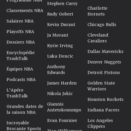
Programme NBA
Stephen Curry
Charlotte
Classements NBA
Rudy Gobert
Hornets
Salaires NBA
Kevin Durant
Chicago Bulls
Playoffs NBA
Ja Morant
Cleveland
Cavaliers
Dossiers NBA
Kyrie Irving
Dallas Mavericks
Encyclopédie
Luka Doncic
TrashTalk
Denver Nuggets
Anthony
Équipes NBA
Edwards
Detroit Pistons
Podcasts NBA
James Harden
Golden State
Warriors
L'Apéro
Nikola Jokic
TrashTalk
Houston Rockets
Giannis
Grandes dates de
Antetokounmpo
Indiana Pacers
la saison NBA
Evan Fournier
Los Angeles
Incroyable
Clippers
Brocante Sports