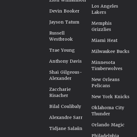
Zion Williamson
Los Angeles
Devin Booker
Lakers
Jayson Tatum
Memphis
Grizzlies
Russell
Westbrook
Miami Heat
Trae Young
Milwaukee Bucks
Anthony Davis
Minnesota
Timberwolves
Shai Gilgeous-
Alexander
New Orleans
Pelicans
Zaccharie
Risacher
New York Knicks
Bilal Coulibaly
Oklahoma City
Thunder
Alexandre Sarr
Orlando Magic
Tidjane Salaün
Philadelphia