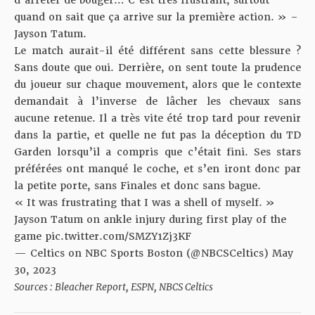
d’arrêter de bouger… C’est très frustrant, surtout
quand on sait que ça arrive sur la première action. » –
Jayson Tatum.
Le match aurait-il été différent sans cette blessure ?
Sans doute que oui. Derrière, on sent toute la prudence
du joueur sur chaque mouvement, alors que le contexte
demandait à l’inverse de lâcher les chevaux sans
aucune retenue. Il a très vite été trop tard pour revenir
dans la partie, et quelle ne fut pas la déception du TD
Garden lorsqu’il a compris que c’était fini. Ses stars
préférées ont manqué le coche, et s’en iront donc par
la petite porte, sans Finales et donc sans bague.
« It was frustrating that I was a shell of myself. »
Jayson Tatum on ankle injury during first play of the
game
pic.twitter.com/SMZY1Zj3KF
— Celtics on NBC Sports Boston (@NBCSCeltics)
May
30, 2023
Sources : Bleacher Report, ESPN, NBCS Celtics