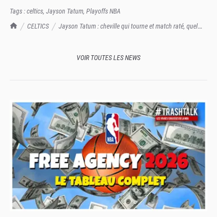
Tags :
celtics
,
Jayson Tatum
,
Playoffs NBA
TrashTalk Actu NBA
CELTICS
Jayson Tatum : cheville qui tourne et match raté, quel
magnifique timing
VOIR TOUTES LES NEWS