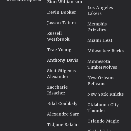
Zion Williamson
Los Angeles
Devin Booker
Lakers
Jayson Tatum
Memphis
Grizzlies
Russell
Westbrook
Miami Heat
Trae Young
Milwaukee Bucks
Anthony Davis
Minnesota
Timberwolves
Shai Gilgeous-
Alexander
New Orleans
Pelicans
Zaccharie
Risacher
New York Knicks
Bilal Coulibaly
Oklahoma City
Thunder
Alexandre Sarr
Orlando Magic
Tidjane Salaün