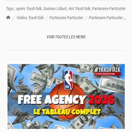
Tags :
apéro TrashTalk
,
Damian Lillard
,
Hot TrashTalk
,
Partenaire Particulier
TrashTalk Actu NBA
Vidéos TrashTalk
Partenaire Particulier
Partenaire Particulier -
le meilleur coéquipier all-time de Damian Lillard
VOIR TOUTES LES NEWS