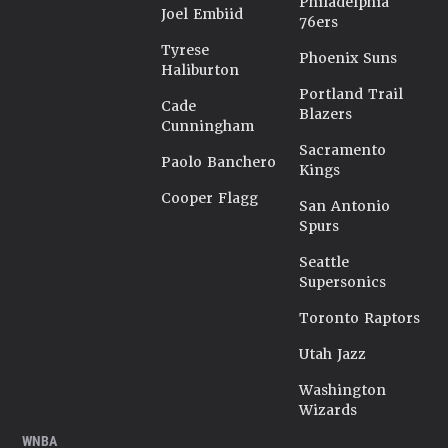
Philadelphia
Joel Embiid
76ers
Tyrese
Phoenix Suns
Haliburton
Portland Trail
Cade
Blazers
Cunningham
Sacramento
Paolo Banchero
Kings
Cooper Flagg
San Antonio
Spurs
Seattle
Supersonics
Toronto Raptors
Utah Jazz
Washington
Wizards
WNBA