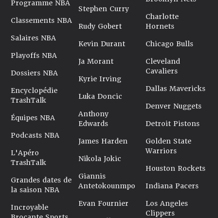
Programme NBA
Stephen Curry
Charlotte
Classements NBA
Rudy Gobert
Hornets
Salaires NBA
Kevin Durant
Chicago Bulls
Playoffs NBA
Ja Morant
Cleveland
Cavaliers
Dossiers NBA
Kyrie Irving
Dallas Mavericks
Encyclopédie
Luka Doncic
TrashTalk
Denver Nuggets
Anthony
Équipes NBA
Edwards
Detroit Pistons
Podcasts NBA
James Harden
Golden State
Warriors
L'Apéro
Nikola Jokic
TrashTalk
Houston Rockets
Giannis
Grandes dates de
Antetokounmpo
Indiana Pacers
la saison NBA
Evan Fournier
Los Angeles
Incroyable
Clippers
Brocante Sports