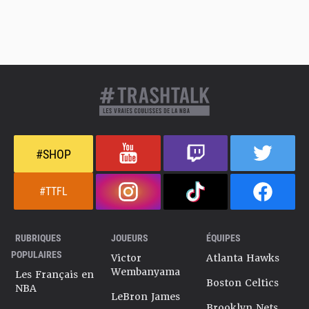
#SHOP
#TTFL
RUBRIQUES
JOUEURS
ÉQUIPES
POPULAIRES
Victor
Atlanta Hawks
Wembanyama
Les Français en
Boston Celtics
NBA
LeBron James
Brooklyn Nets