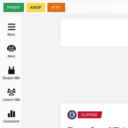
PARIER !
#SHOP
#TTFL
Menu
News
Équipes NBA
Joueurs NBA
CLIPPERS
Classement