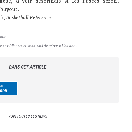
hose, à voir désormais si les Fusées seront
 buyout.
tic, Basketball Reference
nard
e aux Clippers et John Wall de retour à Houston !
DANS CET ARTICLE
ic
DON
VOIR TOUTES LES NEWS