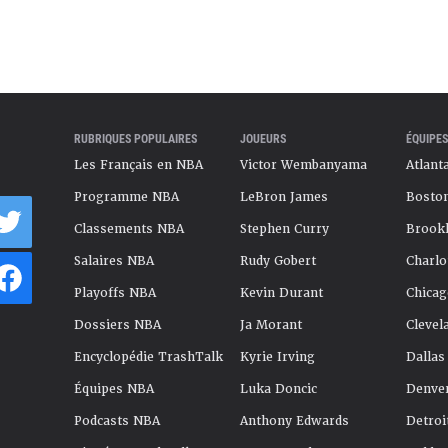
RUBRIQUES POPULAIRES
JOUEURS
ÉQUIPES
Les Français en NBA
Victor Wembanyama
Atlant
Programme NBA
LeBron James
Boston
Classements NBA
Stephen Curry
Brookl
Salaires NBA
Rudy Gobert
Charlo
Playoffs NBA
Kevin Durant
Chicag
Dossiers NBA
Ja Morant
Clevel
Encyclopédie TrashTalk
Kyrie Irving
Dallas
Équipes NBA
Luka Doncic
Denve
Podcasts NBA
Anthony Edwards
Detroi