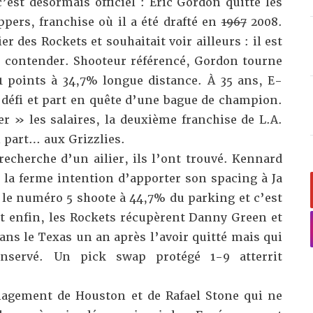
c’est désormais officiel : Eric Gordon quitte les
ippers, franchise où il a été drafté en
1967
2008.
er des Rockets et souhaitait voir ailleurs : il est
un contender. Shooteur référencé, Gordon tourne
,1 points à 34,7% longue distance. À 35 ans, E-
 défi et part en quête d’une bague de champion.
r » les salaires, la deuxième franchise de L.A.
 part… aux Grizzlies.
recherche d’un ailier, ils l’ont trouvé. Kennard
 la ferme intention d’apporter son spacing à Ja
le numéro 5 shoote à 44,7% du parking et c’est
 Et enfin, les Rockets récupèrent Danny Green et
ans le Texas un an après l’avoir quitté mais qui
onservé. Un pick swap protégé 1-9 atterrit
agement de Houston et de Rafael Stone qui ne