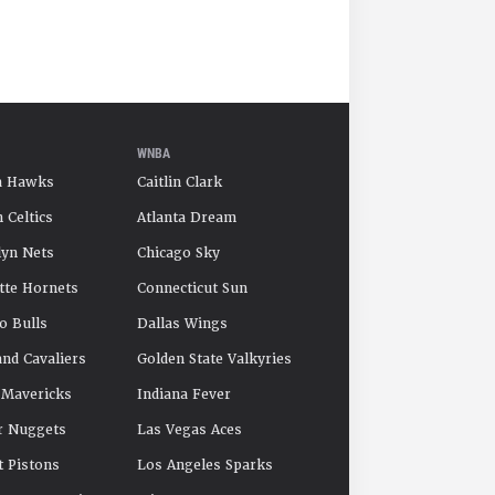
WNBA
a Hawks
Caitlin Clark
 Celtics
Atlanta Dream
yn Nets
Chicago Sky
tte Hornets
Connecticut Sun
o Bulls
Dallas Wings
and Cavaliers
Golden State Valkyries
 Mavericks
Indiana Fever
r Nuggets
Las Vegas Aces
t Pistons
Los Angeles Sparks