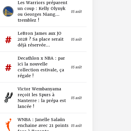
Les Warriors préparent
un coup : Kelly Olynyk
05 août
ou Georges Niang…
tremblez !
LeBron James aux JO
2028 ? Sa place serait
05 août
déjà réservée...
Decathlon x NBA : par
ici la nouvelle
05 août
collection estivale, ça
régale !
Victor Wembanyama
reçoit les Spurs à
05 août
Nanterre : la prépa est
lancée !
WNBA : Janelle Salaün
enchaine avec 21 points
05 août