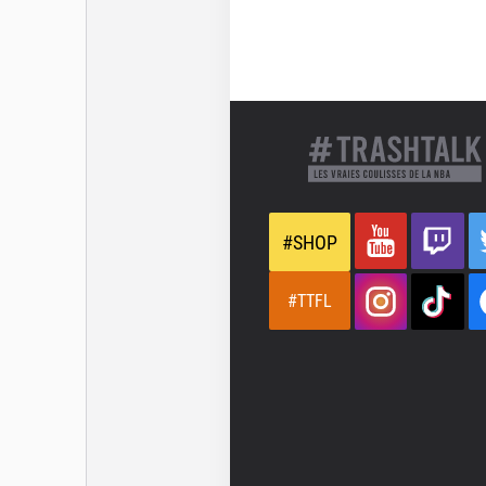
#SHOP
#TTFL