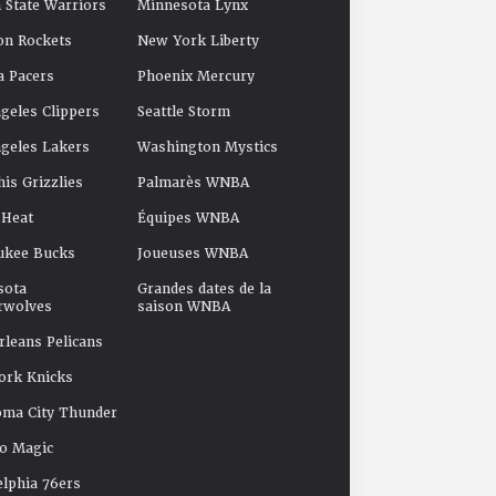
 State Warriors
Minnesota Lynx
on Rockets
New York Liberty
a Pacers
Phoenix Mercury
geles Clippers
Seattle Storm
geles Lakers
Washington Mystics
s Grizzlies
Palmarès WNBA
 Heat
Équipes WNBA
ukee Bucks
Joueuses WNBA
sota
Grandes dates de la
rwolves
saison WNBA
leans Pelicans
ork Knicks
oma City Thunder
o Magic
elphia 76ers