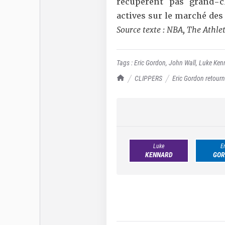
récupèrent pas grand-c
actives sur le marché des
Source texte : NBA, The Athle
Tags :
Eric Gordon
,
John Wall
,
Luke Ken
TrashTalk Actu NBA
CLIPPERS
Eric Gordon retourn
Luke
Er
KENNARD
GOR