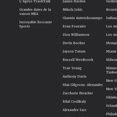
L'Apéro TrashTalk
James Harden
Golden
Grandes dates de la
Nikola Jokic
Houst
saison NBA
Giannis Antetokounmpo
Indian
Incroyable Brocante
Sports
Evan Fournier
Los An
Zion Williamson
Los An
Devin Booker
Memphi
Jayson Tatum
Miami
Russell Westbrook
Milwa
Trae Young
Minne
Timbe
Anthony Davis
New Or
Shai Gilgeous-Alexander
New Y
Zaccharie Risacher
Oklah
Bilal Coulibaly
Orland
Alexandre Sarr
Philad