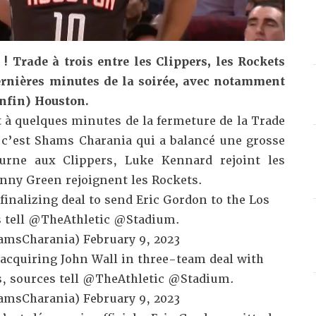
 Trade à trois entre les Clippers, les Rockets
dernières minutes de la soirée, avec notamment
enfin) Houston.
 à quelques minutes de la fermeture de la Trade
i c’est Shams Charania qui a balancé une grosse
ourne aux Clippers, Luke Kennard rejoint les
anny Green rejoignent les Rockets.
inalizing deal to send Eric Gordon to the Los
 tell
@TheAthletic
@Stadium
.
amsCharania)
February 9, 2023
acquiring John Wall in three-team deal with
s, sources tell
@TheAthletic
@Stadium
.
amsCharania)
February 9, 2023