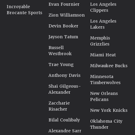
Evan Fournier
Los Angeles
Incroyable
Clippers
Brocante Sports
Zion Williamson
Los Angeles
Devin Booker
Lakers
Jayson Tatum
Memphis
Grizzlies
Russell
Westbrook
Miami Heat
Trae Young
Milwaukee Bucks
Anthony Davis
Minnesota
Timberwolves
Shai Gilgeous-
Alexander
New Orleans
Pelicans
Zaccharie
Risacher
New York Knicks
Bilal Coulibaly
Oklahoma City
Thunder
Alexandre Sarr