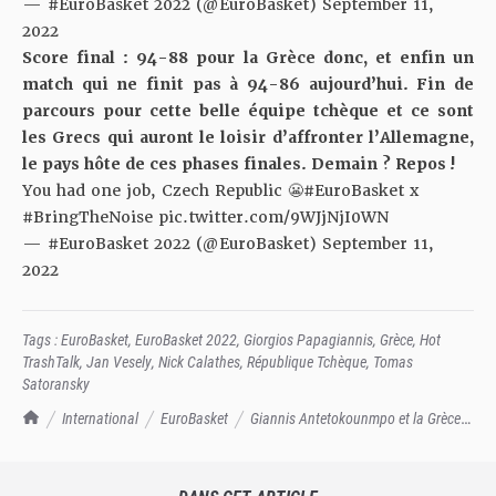
— #EuroBasket 2022 (@EuroBasket)
September 11,
2022
Score final : 94-88 pour la Grèce donc, et enfin un
match qui ne finit pas à 94-86 aujourd’hui. Fin de
parcours pour cette belle équipe tchèque et ce sont
les Grecs qui auront le loisir d’affronter l’Allemagne,
le pays hôte de ces phases finales. Demain ? Repos !
You had one job, Czech Republic 😬
#EuroBasket
x
#BringTheNoise
pic.twitter.com/9WJjNjI0WN
— #EuroBasket 2022 (@EuroBasket)
September 11,
2022
Tags :
EuroBasket
,
EuroBasket 2022
,
Giorgios Papagiannis
,
Grèce
,
Hot
TrashTalk
,
Jan Vesely
,
Nick Calathes
,
République Tchèque
,
Tomas
Satoransky
TrashTalk Actu NBA
International
EuroBasket
Giannis Antetokounmpo et la Grèce
écartent la République Tchèque !