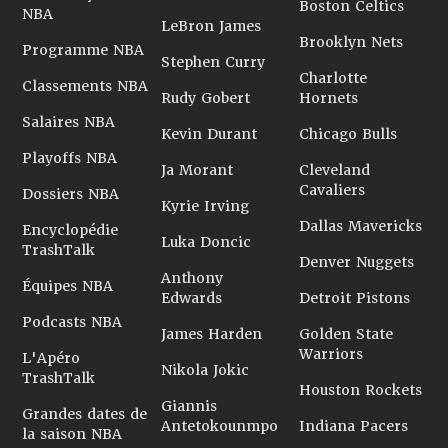
Boston Celtics
NBA
LeBron James
Brooklyn Nets
Programme NBA
Stephen Curry
Charlotte
Classements NBA
Rudy Gobert
Hornets
Salaires NBA
Kevin Durant
Chicago Bulls
Playoffs NBA
Ja Morant
Cleveland
Cavaliers
Dossiers NBA
Kyrie Irving
Dallas Mavericks
Encyclopédie
Luka Doncic
TrashTalk
Denver Nuggets
Anthony
Équipes NBA
Edwards
Detroit Pistons
Podcasts NBA
James Harden
Golden State
Warriors
L'Apéro
Nikola Jokic
TrashTalk
Houston Rockets
Giannis
Grandes dates de
Antetokounmpo
Indiana Pacers
la saison NBA