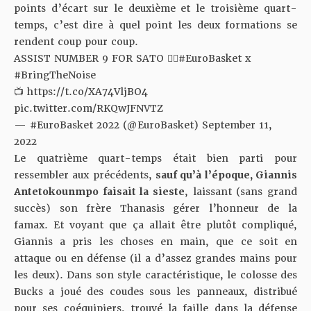
points d’écart sur le deuxième et le troisième quart-
temps, c’est dire à quel point les deux formations se
rendent coup pour coup.
ASSIST NUMBER 9 FOR SATO 🧙‍♂️
#EuroBasket
x
#BringTheNoise
📺
https://t.co/XA74VljBO4
pic.twitter.com/RKQwJFNVTZ
— #EuroBasket 2022 (@EuroBasket)
September 11,
2022
Le quatrième quart-temps était bien parti pour
ressembler aux précédents,
sauf qu’à l’époque, Giannis
Antetokounmpo faisait la sieste
, laissant (sans grand
succès) son frère Thanasis gérer l’honneur de la
famax. Et voyant que ça allait être plutôt compliqué,
Giannis a pris les choses en main, que ce soit en
attaque ou en défense (il a d’assez grandes mains pour
les deux). Dans son style caractéristique, le colosse des
Bucks a joué des coudes sous les panneaux, distribué
pour ses coéquipiers, trouvé la faille dans la défense