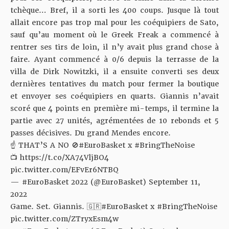
tchèque… Bref, il a sorti les 400 coups. Jusque là tout
allait encore pas trop mal pour les coéquipiers de Sato,
sauf qu’au moment où le Greek Freak a commencé à
rentrer ses tirs de loin, il n’y avait plus grand chose à
faire. Ayant commencé à 0/6 depuis la terrasse de la
villa de Dirk Nowitzki, il a ensuite converti ses deux
dernières tentatives du match pour fermer la boutique
et envoyer ses coéquipiers en quarts. Giannis n’avait
scoré que 4 points en première mi-temps, il termine la
partie avec 27 unités, agrémentées de 10 rebonds et 5
passes décisives. Du grand Mendes encore.
☝️ THAT’S A NO 🚫
#EuroBasket
x
#BringTheNoise
📺
https://t.co/XA74VljBO4
pic.twitter.com/EFvEr6NTBQ
— #EuroBasket 2022 (@EuroBasket)
September 11,
2022
Game. Set. Giannis. 🇬🇷
#EuroBasket
x
#BringTheNoise
pic.twitter.com/ZTryxEsm4w